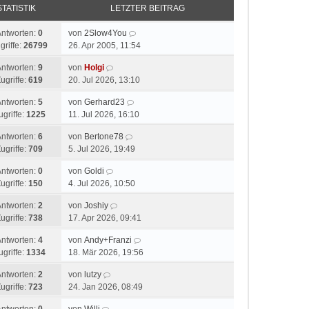
STATISTIK
LETZTER BEITRAG
Antworten:
0
von
2Slow4You
griffe:
26799
26. Apr 2005, 11:54
Antworten:
9
von
Holgi
ugriffe:
619
20. Jul 2026, 13:10
Antworten:
5
von
Gerhard23
ugriffe:
1225
11. Jul 2026, 16:10
Antworten:
6
von
Bertone78
ugriffe:
709
5. Jul 2026, 19:49
Antworten:
0
von
Goldi
ugriffe:
150
4. Jul 2026, 10:50
Antworten:
2
von
Joshiy
ugriffe:
738
17. Apr 2026, 09:41
Antworten:
4
von
Andy+Franzi
ugriffe:
1334
18. Mär 2026, 19:56
Antworten:
2
von
lutzy
ugriffe:
723
24. Jan 2026, 08:49