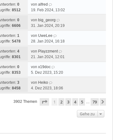
Antworten:
0
von
alfred
ugriffe:
8512
19. Feb 2024, 13:02
Antworten:
0
von
big_georg
ugriffe:
6606
31. Jan 2024, 20:19
Antworten:
1
von
UweLee
ugriffe:
5478
28. Jan 2024, 16:18
Antworten:
4
von
Playzzment
ugriffe:
8301
21. Jan 2024, 12:01
Antworten:
0
von
x19doc
ugriffe:
8353
5. Dez 2023, 15:20
Antworten:
3
von
Heiko
ugriffe:
8458
4. Dez 2023, 18:06
Seite
1
von
79
1
2
3
4
5
79
Nächste
3902 Themen
…
Gehe zu