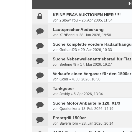
TH
KEINE EBAY-AUKTIONEN HIER !!!!
von
2Slow4You
»
26. Apr 2005, 11:54
Lautsprecher Abdeckung
von
X19Benni
»
28. Jun 2026, 19:50
Suche komplette vordere Radaufhäng
von
Gerhard23
»
29. Apr 2026, 10:33
Suche Nebenwellenantriebsrad für Fiat 
von
Bertone78
»
17. Mai 2026, 19:27
Verkaufe einen Vergaser für den 1500er
von
Goldi
»
4. Jul 2026, 10:50
Tankgeber
von
Joshiy
»
6. Apr 2026, 13:34
Suche Motor Anbauteile 128, X1/9
von
Querlenker
»
18. Feb 2026, 14:19
Frontgrill 1500er
von
BayernTom
»
23. Jan 2026, 20:14