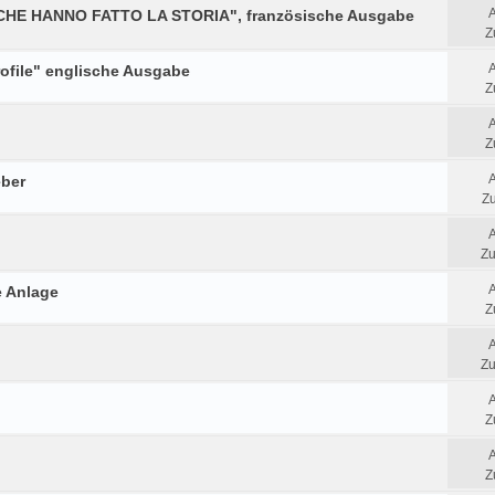
 CHE HANNO FATTO LA STORIA", französische Ausgabe
Z
rofile" englische Ausgabe
Z
Z
eber
Zu
Zu
e Anlage
Z
Zu
Z
Z