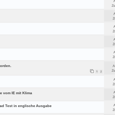
Zu
Z
Z
Z
Z
worden.
A
Zu
1
2
Z
 vom IE mit Klima
Z
ad Test in englische Ausgabe
Z