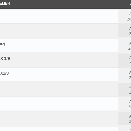
EMEN
Zu
Z
ung
Z
X 1/9
Z
 X1/9
Z
Z
Z
Z