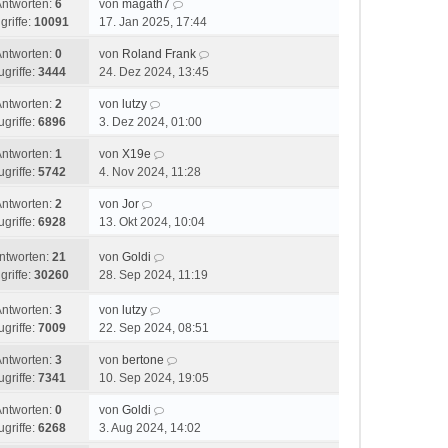
Antworten:
6
von
magath7
griffe:
10091
17. Jan 2025, 17:44
Antworten:
0
von
Roland Frank
ugriffe:
3444
24. Dez 2024, 13:45
Antworten:
2
von
lutzy
ugriffe:
6896
3. Dez 2024, 01:00
Antworten:
1
von
X19e
ugriffe:
5742
4. Nov 2024, 11:28
Antworten:
2
von
Jor
ugriffe:
6928
13. Okt 2024, 10:04
ntworten:
21
von
Goldi
griffe:
30260
28. Sep 2024, 11:19
Antworten:
3
von
lutzy
ugriffe:
7009
22. Sep 2024, 08:51
Antworten:
3
von
bertone
ugriffe:
7341
10. Sep 2024, 19:05
Antworten:
0
von
Goldi
ugriffe:
6268
3. Aug 2024, 14:02