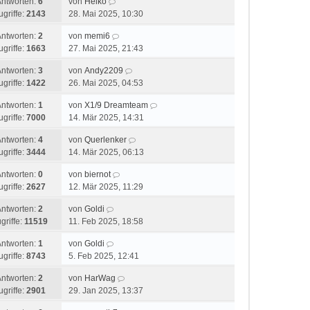
Antworten:
6
von
Heiko
ugriffe:
2143
28. Mai 2025, 10:30
Antworten:
2
von
memi6
ugriffe:
1663
27. Mai 2025, 21:43
Antworten:
3
von
Andy2209
ugriffe:
1422
26. Mai 2025, 04:53
Antworten:
1
von
X1/9 Dreamteam
ugriffe:
7000
14. Mär 2025, 14:31
Antworten:
4
von
Querlenker
ugriffe:
3444
14. Mär 2025, 06:13
Antworten:
0
von
biernot
ugriffe:
2627
12. Mär 2025, 11:29
Antworten:
2
von
Goldi
griffe:
11519
11. Feb 2025, 18:58
Antworten:
1
von
Goldi
ugriffe:
8743
5. Feb 2025, 12:41
Antworten:
2
von
HarWag
ugriffe:
2901
29. Jan 2025, 13:37