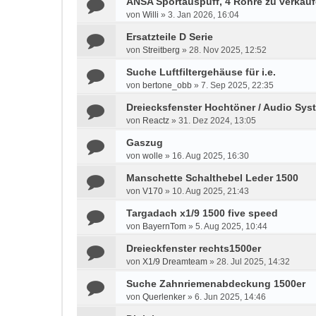
ANSA Sportauspuff, 4 Rohre zu verkau
von
Willi
»
3. Jan 2026, 16:04
Ersatzteile D Serie
von
Streitberg
»
28. Nov 2025, 12:52
Suche Luftfiltergehäuse für i.e.
von
bertone_obb
»
7. Sep 2025, 22:35
Dreiecksfenster Hochtöner / Audio Sys
von
Reactz
»
31. Dez 2024, 13:05
Gaszug
von
wolle
»
16. Aug 2025, 16:30
Manschette Schalthebel Leder 1500
von
V170
»
10. Aug 2025, 21:43
Targadach x1/9 1500 five speed
von
BayernTom
»
5. Aug 2025, 10:44
Dreieckfenster rechts1500er
von
X1/9 Dreamteam
»
28. Jul 2025, 14:32
Suche Zahnriemenabdeckung 1500er
von
Querlenker
»
6. Jun 2025, 14:46