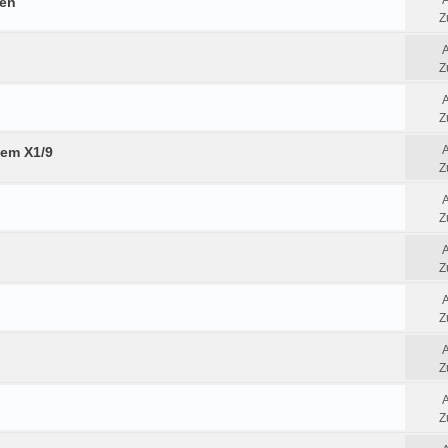
fen
Z
Z
Z
tem X1/9
Z
Z
Z
Z
Z
Z