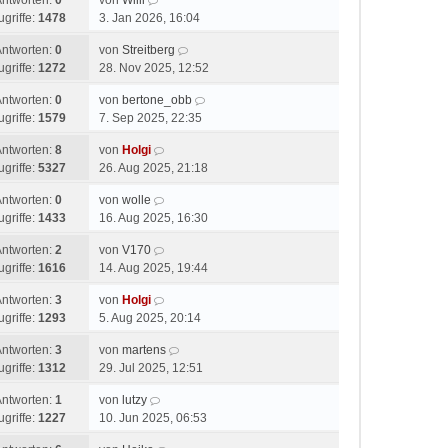
Antworten:
0
von
Willi
ugriffe:
1478
3. Jan 2026, 16:04
Antworten:
0
von
Streitberg
ugriffe:
1272
28. Nov 2025, 12:52
Antworten:
0
von
bertone_obb
ugriffe:
1579
7. Sep 2025, 22:35
Antworten:
8
von
Holgi
ugriffe:
5327
26. Aug 2025, 21:18
Antworten:
0
von
wolle
ugriffe:
1433
16. Aug 2025, 16:30
Antworten:
2
von
V170
ugriffe:
1616
14. Aug 2025, 19:44
Antworten:
3
von
Holgi
ugriffe:
1293
5. Aug 2025, 20:14
Antworten:
3
von
martens
ugriffe:
1312
29. Jul 2025, 12:51
Antworten:
1
von
lutzy
ugriffe:
1227
10. Jun 2025, 06:53