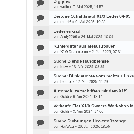
Digiplex
von
wolle
»
7. Mai 2025, 14:57
Bertone Schaltknauf X1/9 Leder 84-89
von
memi6
»
9. Mai 2025, 10:28
Lederlenkrad
von
Andy2209
»
24. Mai 2025, 10:09
Kühlergitter aus Metall 1500er
von
X1/9 Dreamteam
»
2. Jan 2025, 07:31
Suche Blende Handbremse
von
lutzy
»
13. Mär 2025, 08:35
Suche: Blinkleuchte vorn rechts + link
von
biernot
»
12. Mär 2025, 11:29
Automobilzeitschriften mit dem X1/9
von
Goldi
»
6. Apr 2024, 13:14
Verkaufe Fiat X1/9 Owners Workshop M
von
Goldi
»
3. Aug 2024, 14:06
Suche Dichtungen Heckstoßstange
von
HarWag
»
26. Jan 2025, 18:55