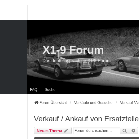
X1-9 Forum
Das deutschsprachige X1/9 Forum
FAQ
Suche
Foren-Übersicht
Verkäufe und Gesuche
Verkauf / A
Verkauf / Ankauf von Ersatzteil
Suche
E
Neues Thema