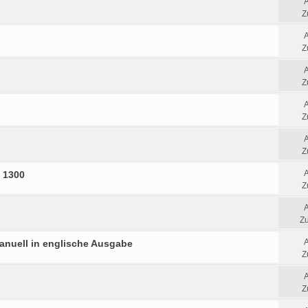
Z
Z
Z
Z
Z
s 1300
Z
Zu
anuell in englische Ausgabe
Z
Z