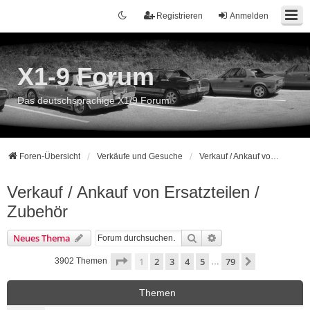
Registrieren
Anmelden
X1-9 Forum
Das deutschsprachige X1/9 Forum
Foren-Übersicht
Verkäufe und Gesuche
Verkauf / Ankauf von Ersatzteilen / Zubehör
Verkauf / Ankauf von Ersatzteilen /
Zubehör
Suche
Erweiterte Suche
Neues Thema
Seite
1
von
79
1
2
3
4
5
79
Nächste
3902 Themen
…
Themen