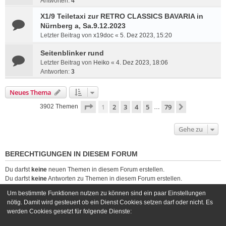
Antworten:
4
X1/9 Teiletaxi zur RETRO CLASSICS BAVARIA in
Nürnberg a, Sa.9.12.2023
Letzter Beitrag von
x19doc
«
5. Dez 2023, 15:20
Seitenblinker rund
Letzter Beitrag von
Heiko
«
4. Dez 2023, 18:06
Antworten:
3
Neues Thema
Seite
1
von
79
1
2
3
4
5
79
Nächste
3902 Themen
…
Gehe zu
BERECHTIGUNGEN IN DIESEM FORUM
Du darfst
keine
neuen Themen in diesem Forum erstellen.
Du darfst
keine
Antworten zu Themen in diesem Forum erstellen.
Du darfst deine Beiträge in diesem Forum
nicht
ändern.
Um bestimmte Funktionen nutzen zu können sind ein paar Einstellungen
Du darfst deine Beiträge in diesem Forum
nicht
löschen.
nötig. Damit wird gesteuert ob ein Dienst Cookies setzen darf oder nicht. Es
Du darfst
keine
Dateianhänge in diesem Forum erstellen.
werden Cookies gesetzt für folgende Dienste: