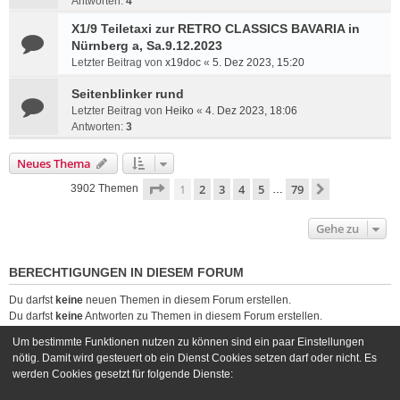
Antworten:
4
X1/9 Teiletaxi zur RETRO CLASSICS BAVARIA in
Nürnberg a, Sa.9.12.2023
Letzter Beitrag von
x19doc
«
5. Dez 2023, 15:20
Seitenblinker rund
Letzter Beitrag von
Heiko
«
4. Dez 2023, 18:06
Antworten:
3
Neues Thema
Seite
1
von
79
1
2
3
4
5
79
Nächste
3902 Themen
…
Gehe zu
BERECHTIGUNGEN IN DIESEM FORUM
Du darfst
keine
neuen Themen in diesem Forum erstellen.
Du darfst
keine
Antworten zu Themen in diesem Forum erstellen.
Du darfst deine Beiträge in diesem Forum
nicht
ändern.
Um bestimmte Funktionen nutzen zu können sind ein paar Einstellungen
Du darfst deine Beiträge in diesem Forum
nicht
löschen.
nötig. Damit wird gesteuert ob ein Dienst Cookies setzen darf oder nicht. Es
Du darfst
keine
Dateianhänge in diesem Forum erstellen.
werden Cookies gesetzt für folgende Dienste: