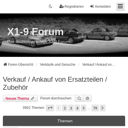
Registrieren
Anmelden
X1-9 Forum
Das deutschsprachige X1/9 Forum
Foren-Übersicht
Verkäufe und Gesuche
Verkauf / Ankauf von Ersatzteilen / Zubehör
Verkauf / Ankauf von Ersatzteilen /
Zubehör
Suche
Erweiterte Suche
Neues Thema
Seite
1
von
79
1
2
3
4
5
79
Nächste
3902 Themen
…
Themen