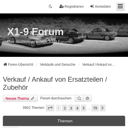
Registrieren
Anmelden
X1-9 Forum
Das deutschsprachige X1/9 Forum
Foren-Übersicht
Verkäufe und Gesuche
Verkauf / Ankauf von Ersatzteilen / Zubehör
Verkauf / Ankauf von Ersatzteilen /
Zubehör
Suche
Erweiterte Suche
Neues Thema
Seite
1
von
79
1
2
3
4
5
79
Nächste
3902 Themen
…
Themen