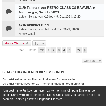
Antworten:
4
X1/9 Teiletaxi zur RETRO CLASSICS BAVARIA in
Nürnberg a, Sa.9.12.2023
Letzter Beitrag von
x19doc
«
5. Dez 2023, 15:20
Seitenblinker rund
Letzter Beitrag von
Heiko
«
4. Dez 2023, 18:06
Antworten:
3
Neues Thema
Seite
1
von
79
1
2
3
4
5
79
Nächste
3902 Themen
…
Gehe zu
BERECHTIGUNGEN IN DIESEM FORUM
Du darfst
keine
neuen Themen in diesem Forum erstellen.
Du darfst
keine
Antworten zu Themen in diesem Forum erstellen.
Du darfst deine Beiträge in diesem Forum
nicht
ändern.
Um bestimmte Funktionen nutzen zu können sind ein paar Einstellungen
Du darfst deine Beiträge in diesem Forum
nicht
löschen.
nötig. Damit wird gesteuert ob ein Dienst Cookies setzen darf oder nicht. Es
Du darfst
keine
Dateianhänge in diesem Forum erstellen.
werden Cookies gesetzt für folgende Dienste: