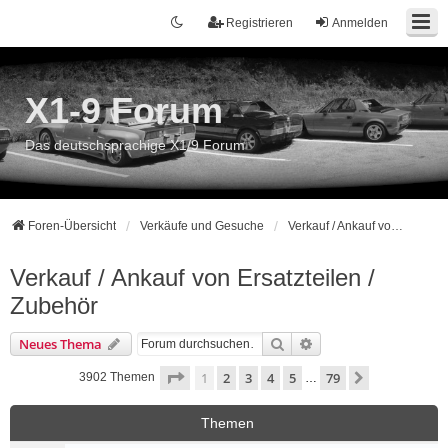
Registrieren
Anmelden
X1-9 Forum
Das deutschsprachige X1/9 Forum
Foren-Übersicht
Verkäufe und Gesuche
Verkauf / Ankauf von Ersatzteilen / Zubehör
Verkauf / Ankauf von Ersatzteilen /
Zubehör
Suche
Erweiterte Suche
Neues Thema
Seite
1
von
79
1
2
3
4
5
79
Nächste
3902 Themen
…
Themen