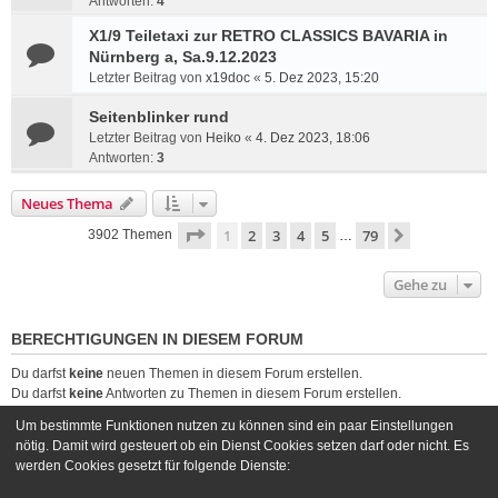
Antworten:
4
X1/9 Teiletaxi zur RETRO CLASSICS BAVARIA in
Nürnberg a, Sa.9.12.2023
Letzter Beitrag von
x19doc
«
5. Dez 2023, 15:20
Seitenblinker rund
Letzter Beitrag von
Heiko
«
4. Dez 2023, 18:06
Antworten:
3
Neues Thema
Seite
1
von
79
1
2
3
4
5
79
Nächste
3902 Themen
…
Gehe zu
BERECHTIGUNGEN IN DIESEM FORUM
Du darfst
keine
neuen Themen in diesem Forum erstellen.
Du darfst
keine
Antworten zu Themen in diesem Forum erstellen.
Du darfst deine Beiträge in diesem Forum
nicht
ändern.
Um bestimmte Funktionen nutzen zu können sind ein paar Einstellungen
Du darfst deine Beiträge in diesem Forum
nicht
löschen.
nötig. Damit wird gesteuert ob ein Dienst Cookies setzen darf oder nicht. Es
Du darfst
keine
Dateianhänge in diesem Forum erstellen.
werden Cookies gesetzt für folgende Dienste: