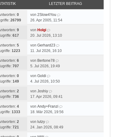
STATISTIK
LETZTER BEITRAG
Antworten:
0
von
2Slow4You
griffe:
26799
26. Apr 2005, 11:54
Antworten:
9
von
Holgi
ugriffe:
617
20. Jul 2026, 13:10
Antworten:
5
von
Gerhard23
ugriffe:
1223
11. Jul 2026, 16:10
Antworten:
6
von
Bertone78
ugriffe:
707
5. Jul 2026, 19:49
Antworten:
0
von
Goldi
ugriffe:
149
4. Jul 2026, 10:50
Antworten:
2
von
Joshiy
ugriffe:
736
17. Apr 2026, 09:41
Antworten:
4
von
Andy+Franzi
ugriffe:
1333
18. Mär 2026, 19:56
Antworten:
2
von
lutzy
ugriffe:
721
24. Jan 2026, 08:49