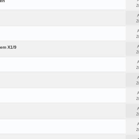
fen
Z
Z
Z
tem X1/9
Z
Z
Z
Z
Z
Z