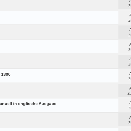
Z
Z
Z
Z
Z
s 1300
Z
Zu
anuell in englische Ausgabe
Z
Z