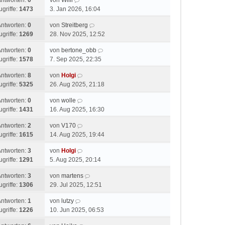
Antworten:
0
von
Willi
ugriffe:
1473
3. Jan 2026, 16:04
Antworten:
0
von
Streitberg
ugriffe:
1269
28. Nov 2025, 12:52
Antworten:
0
von
bertone_obb
ugriffe:
1578
7. Sep 2025, 22:35
Antworten:
8
von
Holgi
ugriffe:
5325
26. Aug 2025, 21:18
Antworten:
0
von
wolle
ugriffe:
1431
16. Aug 2025, 16:30
Antworten:
2
von
V170
ugriffe:
1615
14. Aug 2025, 19:44
Antworten:
3
von
Holgi
ugriffe:
1291
5. Aug 2025, 20:14
Antworten:
3
von
martens
ugriffe:
1306
29. Jul 2025, 12:51
Antworten:
1
von
lutzy
ugriffe:
1226
10. Jun 2025, 06:53