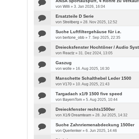
ANSA Sportauspuff, 4 Rohre zu verkau
von
Willi
»
3. Jan 2026, 16:04
Ersatzteile D Serie
von
Streitberg
»
28. Nov 2025, 12:52
Suche Luftfiltergehäuse für i.e.
von
bertone_obb
»
7. Sep 2025, 22:35
Dreiecksfenster Hochtöner / Audio Sys
von
Reactz
»
31. Dez 2024, 13:05
Gaszug
von
wolle
»
16. Aug 2025, 16:30
Manschette Schalthebel Leder 1500
von
V170
»
10. Aug 2025, 21:43
Targadach x1/9 1500 five speed
von
BayernTom
»
5. Aug 2025, 10:44
Dreieckfenster rechts1500er
von
X1/9 Dreamteam
»
28. Jul 2025, 14:32
Suche Zahnriemenabdeckung 1500er
von
Querlenker
»
6. Jun 2025, 14:46