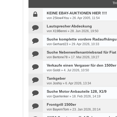
TH
KEINE EBAY-AUKTIONEN HIER !!!!
von
2Slow4You
»
26. Apr 2005, 11:54
Lautsprecher Abdeckung
von
X19Benni
»
28. Jun 2026, 19:50
Suche komplette vordere Radaufhäng
von
Gerhard23
»
29. Apr 2026, 10:33
Suche Nebenwellenantriebsrad für Fiat 
von
Bertone78
»
17. Mai 2026, 19:27
Verkaufe einen Vergaser für den 1500er
von
Goldi
»
4. Jul 2026, 10:50
Tankgeber
von
Joshiy
»
6. Apr 2026, 13:34
Suche Motor Anbauteile 128, X1/9
von
Querlenker
»
18. Feb 2026, 14:19
Frontgrill 1500er
von
BayernTom
»
23. Jan 2026, 20:14