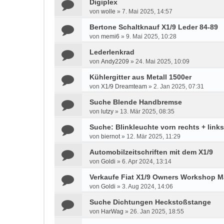
Digiplex
von
wolle
»
7. Mai 2025, 14:57
Bertone Schaltknauf X1/9 Leder 84-89
von
memi6
»
9. Mai 2025, 10:28
Lederlenkrad
von
Andy2209
»
24. Mai 2025, 10:09
Kühlergitter aus Metall 1500er
von
X1/9 Dreamteam
»
2. Jan 2025, 07:31
Suche Blende Handbremse
von
lutzy
»
13. Mär 2025, 08:35
Suche: Blinkleuchte vorn rechts + link
von
biernot
»
12. Mär 2025, 11:29
Automobilzeitschriften mit dem X1/9
von
Goldi
»
6. Apr 2024, 13:14
Verkaufe Fiat X1/9 Owners Workshop M
von
Goldi
»
3. Aug 2024, 14:06
Suche Dichtungen Heckstoßstange
von
HarWag
»
26. Jan 2025, 18:55