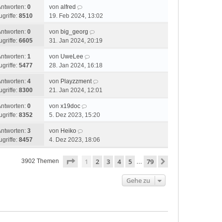
Antworten:
0
von
alfred
ugriffe:
8510
19. Feb 2024, 13:02
Antworten:
0
von
big_georg
ugriffe:
6605
31. Jan 2024, 20:19
Antworten:
1
von
UweLee
ugriffe:
5477
28. Jan 2024, 16:18
Antworten:
4
von
Playzzment
ugriffe:
8300
21. Jan 2024, 12:01
Antworten:
0
von
x19doc
ugriffe:
8352
5. Dez 2023, 15:20
Antworten:
3
von
Heiko
ugriffe:
8457
4. Dez 2023, 18:06
Seite
1
von
79
1
2
3
4
5
79
Nächste
3902 Themen
…
Gehe zu