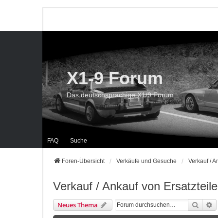
X1-9 Forum
Das deutschsprachige X1/9 Forum
FAQ
Suche
Foren-Übersicht
Verkäufe und Gesuche
Verkauf / A
Verkauf / Ankauf von Ersatzteil
Suche
E
Neues Thema