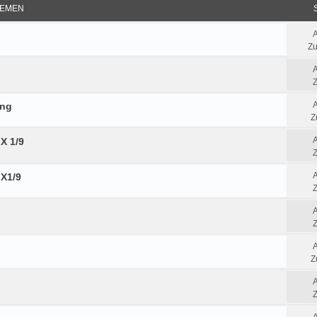
EMEN
Zu
Z
ung
Z
X 1/9
Z
 X1/9
Z
Z
Z
Z