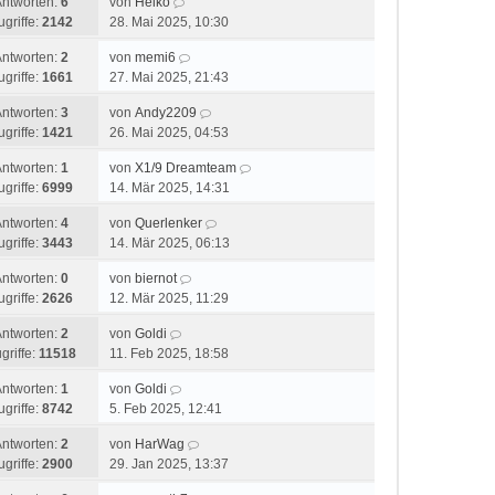
Antworten:
6
von
Heiko
ugriffe:
2142
28. Mai 2025, 10:30
Antworten:
2
von
memi6
ugriffe:
1661
27. Mai 2025, 21:43
Antworten:
3
von
Andy2209
ugriffe:
1421
26. Mai 2025, 04:53
Antworten:
1
von
X1/9 Dreamteam
ugriffe:
6999
14. Mär 2025, 14:31
Antworten:
4
von
Querlenker
ugriffe:
3443
14. Mär 2025, 06:13
Antworten:
0
von
biernot
ugriffe:
2626
12. Mär 2025, 11:29
Antworten:
2
von
Goldi
griffe:
11518
11. Feb 2025, 18:58
Antworten:
1
von
Goldi
ugriffe:
8742
5. Feb 2025, 12:41
Antworten:
2
von
HarWag
ugriffe:
2900
29. Jan 2025, 13:37