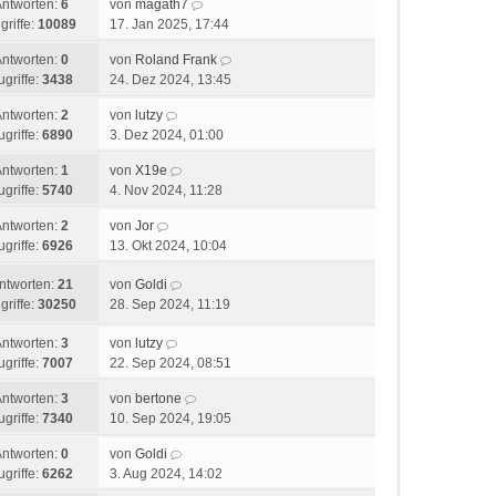
Antworten:
6
von
magath7
griffe:
10089
17. Jan 2025, 17:44
Antworten:
0
von
Roland Frank
ugriffe:
3438
24. Dez 2024, 13:45
Antworten:
2
von
lutzy
ugriffe:
6890
3. Dez 2024, 01:00
Antworten:
1
von
X19e
ugriffe:
5740
4. Nov 2024, 11:28
Antworten:
2
von
Jor
ugriffe:
6926
13. Okt 2024, 10:04
ntworten:
21
von
Goldi
griffe:
30250
28. Sep 2024, 11:19
Antworten:
3
von
lutzy
ugriffe:
7007
22. Sep 2024, 08:51
Antworten:
3
von
bertone
ugriffe:
7340
10. Sep 2024, 19:05
Antworten:
0
von
Goldi
ugriffe:
6262
3. Aug 2024, 14:02