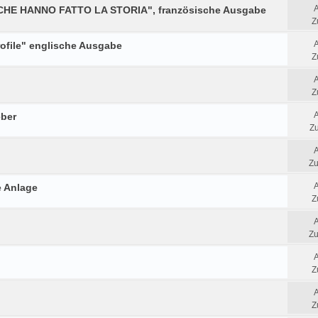
 CHE HANNO FATTO LA STORIA", französische Ausgabe
Z
rofile" englische Ausgabe
Z
Z
eber
Zu
Zu
e Anlage
Z
Zu
Z
Z