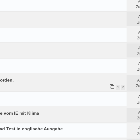
Zu
Z
Z
Z
Z
worden.
A
Zu
1
2
Z
 vom IE mit Klima
Z
ad Test in englische Ausgabe
Z