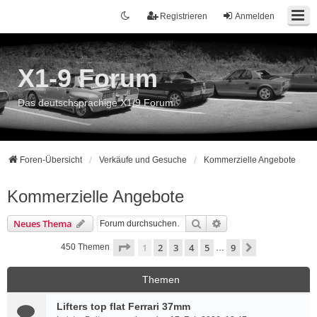
Registrieren
Anmelden
X1-9 Forum
Das deutschsprachige X1/9 Forum
Foren-Übersicht
Verkäufe und Gesuche
Kommerzielle Angebote
Kommerzielle Angebote
Suche
Erweiterte Suche
Neues Thema
Seite
1
von
9
1
2
3
4
5
9
Nächste
450 Themen
…
Themen
Lifters top flat Ferrari 37mm