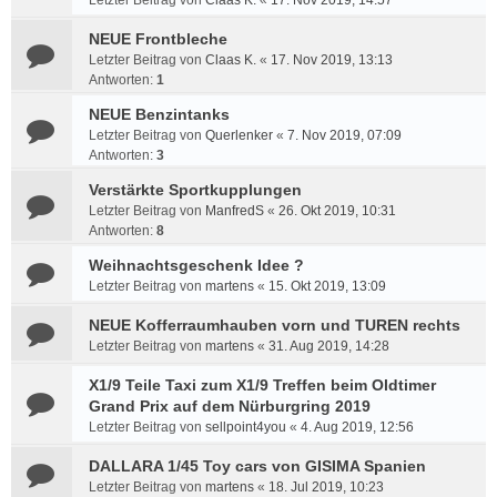
Letzter Beitrag von
Claas K.
«
17. Nov 2019, 14:57
NEUE Frontbleche
Letzter Beitrag von
Claas K.
«
17. Nov 2019, 13:13
Antworten:
1
NEUE Benzintanks
Letzter Beitrag von
Querlenker
«
7. Nov 2019, 07:09
Antworten:
3
Verstärkte Sportkupplungen
Letzter Beitrag von
ManfredS
«
26. Okt 2019, 10:31
Antworten:
8
Weihnachtsgeschenk Idee ?
Letzter Beitrag von
martens
«
15. Okt 2019, 13:09
NEUE Kofferraumhauben vorn und TUREN rechts
Letzter Beitrag von
martens
«
31. Aug 2019, 14:28
X1/9 Teile Taxi zum X1/9 Treffen beim Oldtimer
Grand Prix auf dem Nürburgring 2019
Letzter Beitrag von
sellpoint4you
«
4. Aug 2019, 12:56
DALLARA 1/45 Toy cars von GISIMA Spanien
Letzter Beitrag von
martens
«
18. Jul 2019, 10:23