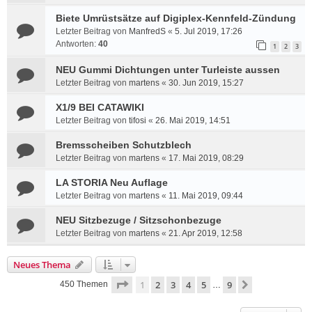
Biete Umrüstsätze auf Digiplex-Kennfeld-Zündung
Letzter Beitrag von
ManfredS
«
5. Jul 2019, 17:26
Antworten:
40
1
2
3
NEU Gummi Dichtungen unter Turleiste aussen
Letzter Beitrag von
martens
«
30. Jun 2019, 15:27
X1/9 BEI CATAWIKI
Letzter Beitrag von
tifosi
«
26. Mai 2019, 14:51
Bremsscheiben Schutzblech
Letzter Beitrag von
martens
«
17. Mai 2019, 08:29
LA STORIA Neu Auflage
Letzter Beitrag von
martens
«
11. Mai 2019, 09:44
NEU Sitzbezuge / Sitzschonbezuge
Letzter Beitrag von
martens
«
21. Apr 2019, 12:58
Neues Thema
Seite
1
von
9
1
2
3
4
5
9
Nächste
450 Themen
…