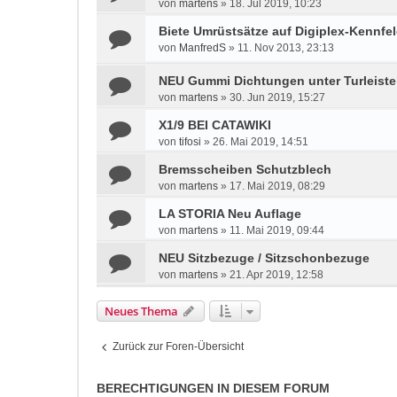
von
martens
»
18. Jul 2019, 10:23
Biete Umrüstsätze auf Digiplex-Kennf
von
ManfredS
»
11. Nov 2013, 23:13
NEU Gummi Dichtungen unter Turleist
von
martens
»
30. Jun 2019, 15:27
X1/9 BEI CATAWIKI
von
tifosi
»
26. Mai 2019, 14:51
Bremsscheiben Schutzblech
von
martens
»
17. Mai 2019, 08:29
LA STORIA Neu Auflage
von
martens
»
11. Mai 2019, 09:44
NEU Sitzbezuge / Sitzschonbezuge
von
martens
»
21. Apr 2019, 12:58
Neues Thema
Zurück zur Foren-Übersicht
BERECHTIGUNGEN IN DIESEM FORUM