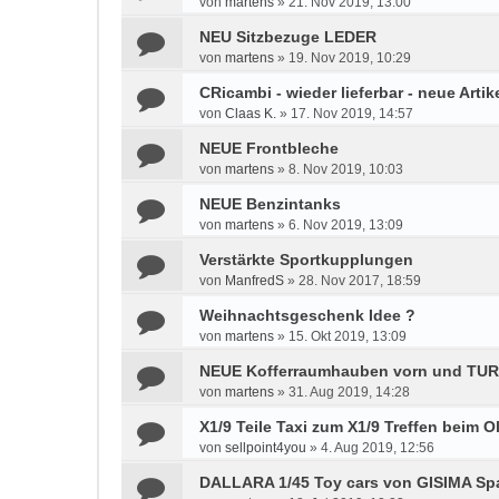
von
martens
»
21. Nov 2019, 13:00
NEU Sitzbezuge LEDER
von
martens
»
19. Nov 2019, 10:29
CRicambi - wieder lieferbar - neue Artik
von
Claas K.
»
17. Nov 2019, 14:57
NEUE Frontbleche
von
martens
»
8. Nov 2019, 10:03
NEUE Benzintanks
von
martens
»
6. Nov 2019, 13:09
Verstärkte Sportkupplungen
von
ManfredS
»
28. Nov 2017, 18:59
Weihnachtsgeschenk Idee ?
von
martens
»
15. Okt 2019, 13:09
NEUE Kofferraumhauben vorn und TUR
von
martens
»
31. Aug 2019, 14:28
X1/9 Teile Taxi zum X1/9 Treffen beim 
von
sellpoint4you
»
4. Aug 2019, 12:56
DALLARA 1/45 Toy cars von GISIMA Sp