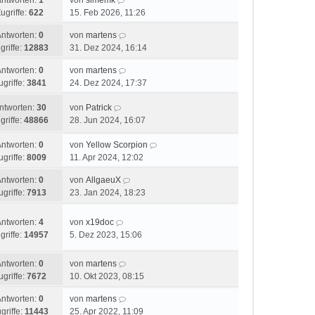
Antworten:
1
von
simemk
ugriffe:
622
15. Feb 2026, 11:26
Antworten:
0
von
martens
griffe:
12883
31. Dez 2024, 16:14
Antworten:
0
von
martens
ugriffe:
3841
24. Dez 2024, 17:37
ntworten:
30
von
Patrick
griffe:
48866
28. Jun 2024, 16:07
Antworten:
0
von
Yellow Scorpion
ugriffe:
8009
11. Apr 2024, 12:02
Antworten:
0
von
AllgaeuX
ugriffe:
7913
23. Jan 2024, 18:23
Antworten:
4
von
x19doc
griffe:
14957
5. Dez 2023, 15:06
Antworten:
0
von
martens
ugriffe:
7672
10. Okt 2023, 08:15
Antworten:
0
von
martens
griffe:
11443
25. Apr 2022, 11:09