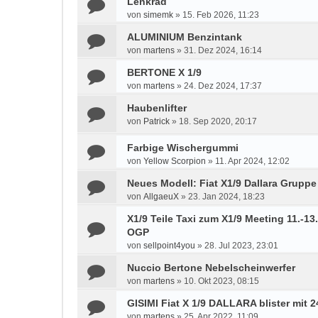
Lenkrad
von
simemk
»
15. Feb 2026, 11:23
ALUMINIUM Benzintank
von
martens
»
31. Dez 2024, 16:14
BERTONE X 1/9
von
martens
»
24. Dez 2024, 17:37
Haubenlifter
von
Patrick
»
18. Sep 2020, 20:17
Farbige Wischergummi
von
Yellow Scorpion
»
11. Apr 2024, 12:02
Neues Modell: Fiat X1/9 Dallara Gruppe
von
AllgaeuX
»
23. Jan 2024, 18:23
X1/9 Teile Taxi zum X1/9 Meeting 11.-1
OGP
von
sellpoint4you
»
28. Jul 2023, 23:01
Nuccio Bertone Nebelscheinwerfer
von
martens
»
10. Okt 2023, 08:15
GISIMI Fiat X 1/9 DALLARA blister mit 
von
martens
»
25. Apr 2022, 11:09