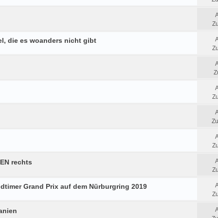
Zu
el, die es woanders nicht gibt
Zu
Z
Zu
Zu
Zu
EN rechts
Zu
Oldtimer Grand Prix auf dem Nürburgring 2019
Zu
anien