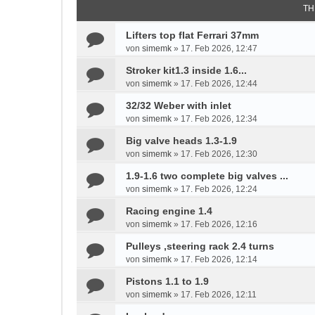
TH
Lifters top flat Ferrari 37mm
von
simemk
»
17. Feb 2026, 12:47
Stroker kit1.3 inside 1.6...
von
simemk
»
17. Feb 2026, 12:44
32/32 Weber with inlet
von
simemk
»
17. Feb 2026, 12:34
Big valve heads 1.3-1.9
von
simemk
»
17. Feb 2026, 12:30
1.9-1.6 two complete big valves ...
von
simemk
»
17. Feb 2026, 12:24
Racing engine 1.4
von
simemk
»
17. Feb 2026, 12:16
Pulleys ,steering rack 2.4 turns
von
simemk
»
17. Feb 2026, 12:14
Pistons 1.1 to 1.9
von
simemk
»
17. Feb 2026, 12:11