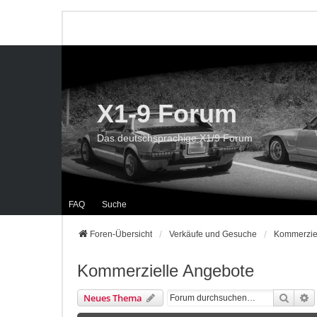
X1-9 Forum
Das deutschsprachige X1/9 Forum
FAQ
Suche
Foren-Übersicht
Verkäufe und Gesuche
Kommerzie
Kommerzielle Angebote
Suche
E
Neues Thema