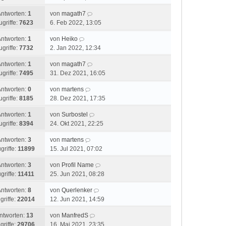
Antworten:
1
von
magath7
ugriffe:
7623
6. Feb 2022, 13:05
Antworten:
1
von
Heiko
ugriffe:
7732
2. Jan 2022, 12:34
Antworten:
1
von
magath7
ugriffe:
7495
31. Dez 2021, 16:05
Antworten:
0
von
martens
ugriffe:
8185
28. Dez 2021, 17:35
Antworten:
1
von
Surbostel
ugriffe:
8394
24. Okt 2021, 22:25
Antworten:
3
von
martens
griffe:
11899
15. Jul 2021, 07:02
Antworten:
3
von
Profil Name
griffe:
11411
25. Jun 2021, 08:28
Antworten:
8
von
Querlenker
griffe:
22014
12. Jun 2021, 14:59
ntworten:
13
von
ManfredS
griffe:
29706
16. Mai 2021, 23:35