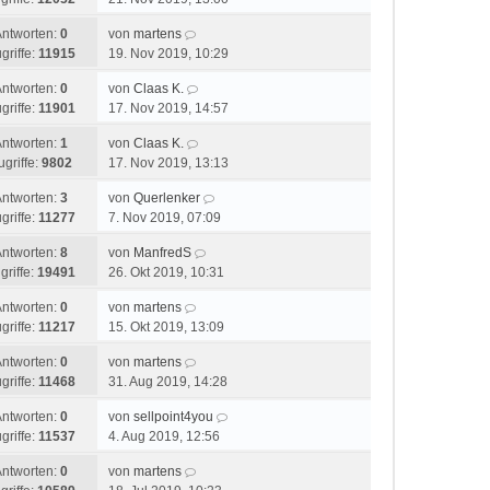
Antworten:
0
von
martens
griffe:
11915
19. Nov 2019, 10:29
Antworten:
0
von
Claas K.
griffe:
11901
17. Nov 2019, 14:57
Antworten:
1
von
Claas K.
ugriffe:
9802
17. Nov 2019, 13:13
Antworten:
3
von
Querlenker
griffe:
11277
7. Nov 2019, 07:09
Antworten:
8
von
ManfredS
griffe:
19491
26. Okt 2019, 10:31
Antworten:
0
von
martens
griffe:
11217
15. Okt 2019, 13:09
Antworten:
0
von
martens
griffe:
11468
31. Aug 2019, 14:28
Antworten:
0
von
sellpoint4you
griffe:
11537
4. Aug 2019, 12:56
Antworten:
0
von
martens