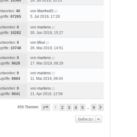
griffe:
10589
18. Jul 2019, 10:23
ntworten:
40
von
ManfredS
griffe:
87265
5. Jul 2019, 17:26
Antworten:
0
von
martens
griffe:
10282
30. Jun 2019, 15:27
Antworten:
0
von
tifosi
griffe:
10748
26. Mai 2019, 14:51
Antworten:
0
von
martens
ugriffe:
9628
17. Mai 2019, 08:29
Antworten:
0
von
martens
ugriffe:
8864
11. Mai 2019, 09:44
Antworten:
0
von
martens
ugriffe:
9041
21. Apr 2019, 12:58
Seite
1
von
9
1
2
3
4
5
9
Nächste
450 Themen
…
Gehe zu