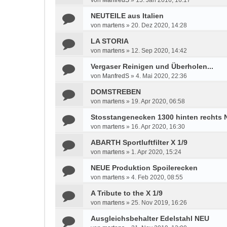
von
ManfredS
»
15. Jan 2016, 16:17
NEUTEILE aus Italien
von
martens
»
20. Dez 2020, 14:28
LA STORIA
von
martens
»
12. Sep 2020, 14:42
Vergaser Reinigen und Überholen...
von
ManfredS
»
4. Mai 2020, 22:36
DOMSTREBEN
von
martens
»
19. Apr 2020, 06:58
Stosstangenecken 1300 hinten rechts
von
martens
»
16. Apr 2020, 16:30
ABARTH Sportluftfilter X 1/9
von
martens
»
1. Apr 2020, 15:24
NEUE Produktion Spoilerecken
von
martens
»
4. Feb 2020, 08:55
A Tribute to the X 1/9
von
martens
»
25. Nov 2019, 16:26
Ausgleichsbehalter Edelstahl NEU