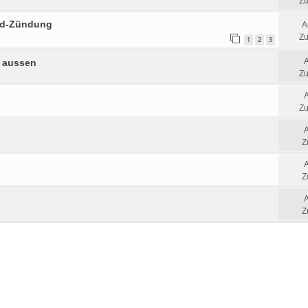
Zu
eld-Zündung
A
Zu
1
2
3
e aussen
Zu
Zu
Z
Z
Z