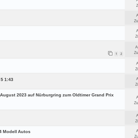
Z
Zu
Z
A
Zu
1
2
Z
 5 1:43
Z
3.August 2023 auf Nürburgring zum Oldtimer Grand Prix
Zu
Z
24 Modell Autos
Zu