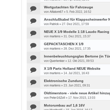
Wertgutachten für Fahrzeuge
von
Alfatom67
»
5. Feb 2022, 16:52
Anschlußkabel für Klappscheinwerfer 
von
Patrick
»
27. Dez 2021, 17:59
NEUE X 1/9 Modelle 1:18 Laudo Racing
von
martens
»
31. Dez 2021, 15:37
GEPACKTASCHEN X 1/9
von
martens
»
28. Dez 2021, 17:35
Innenbeleuchtungsglas Bertone (in Tür
von
Querlenker
»
12. Okt 2021, 09:53
X 1/9 Parts Holland NEUE Website
von
martens
»
14. Jul 2021, 16:43
Elektronische Zundung
von
martens
»
23. Jun 2021, 09:31
Oldtimerstore - viele neue Artikel hinzu
von
Peter16Zoll
»
17. Nov 2015, 13:03
Motorumbau auf 1,6 16V