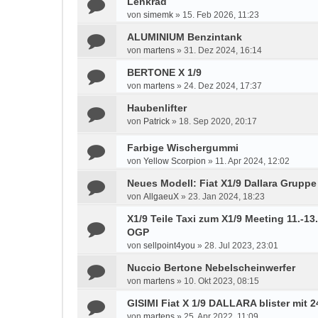
Lenkrad
von
simemk
»
15. Feb 2026, 11:23
ALUMINIUM Benzintank
von
martens
»
31. Dez 2024, 16:14
BERTONE X 1/9
von
martens
»
24. Dez 2024, 17:37
Haubenlifter
von
Patrick
»
18. Sep 2020, 20:17
Farbige Wischergummi
von
Yellow Scorpion
»
11. Apr 2024, 12:02
Neues Modell: Fiat X1/9 Dallara Gruppe
von
AllgaeuX
»
23. Jan 2024, 18:23
X1/9 Teile Taxi zum X1/9 Meeting 11.-1
OGP
von
sellpoint4you
»
28. Jul 2023, 23:01
Nuccio Bertone Nebelscheinwerfer
von
martens
»
10. Okt 2023, 08:15
GISIMI Fiat X 1/9 DALLARA blister mit 
von
martens
»
25. Apr 2022, 11:09