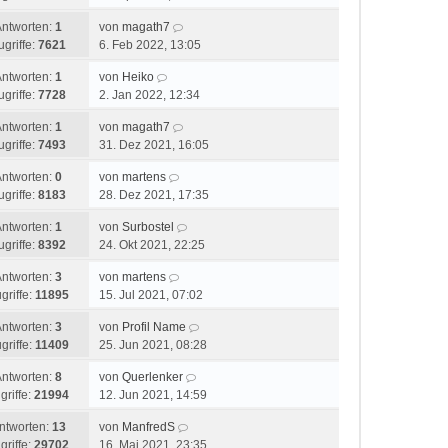
Antworten:
1
von
magath7
ugriffe:
7621
6. Feb 2022, 13:05
Antworten:
1
von
Heiko
ugriffe:
7728
2. Jan 2022, 12:34
Antworten:
1
von
magath7
ugriffe:
7493
31. Dez 2021, 16:05
Antworten:
0
von
martens
ugriffe:
8183
28. Dez 2021, 17:35
Antworten:
1
von
Surbostel
ugriffe:
8392
24. Okt 2021, 22:25
Antworten:
3
von
martens
griffe:
11895
15. Jul 2021, 07:02
Antworten:
3
von
Profil Name
griffe:
11409
25. Jun 2021, 08:28
Antworten:
8
von
Querlenker
griffe:
21994
12. Jun 2021, 14:59
ntworten:
13
von
ManfredS
griffe:
29702
16. Mai 2021, 23:35