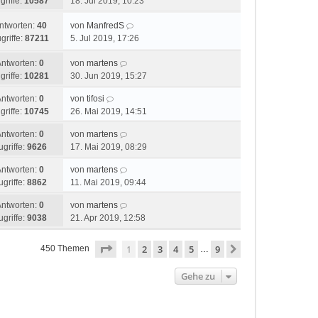
griffe:
10587
18. Jul 2019, 10:23
ntworten:
40
von
ManfredS
griffe:
87211
5. Jul 2019, 17:26
Antworten:
0
von
martens
griffe:
10281
30. Jun 2019, 15:27
Antworten:
0
von
tifosi
griffe:
10745
26. Mai 2019, 14:51
Antworten:
0
von
martens
ugriffe:
9626
17. Mai 2019, 08:29
Antworten:
0
von
martens
ugriffe:
8862
11. Mai 2019, 09:44
Antworten:
0
von
martens
ugriffe:
9038
21. Apr 2019, 12:58
Seite
1
von
9
1
2
3
4
5
9
Nächste
450 Themen
…
Gehe zu