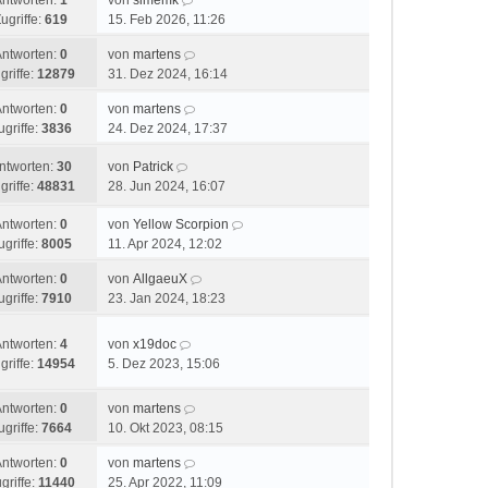
Antworten:
1
von
simemk
ugriffe:
619
15. Feb 2026, 11:26
Antworten:
0
von
martens
griffe:
12879
31. Dez 2024, 16:14
Antworten:
0
von
martens
ugriffe:
3836
24. Dez 2024, 17:37
ntworten:
30
von
Patrick
griffe:
48831
28. Jun 2024, 16:07
Antworten:
0
von
Yellow Scorpion
ugriffe:
8005
11. Apr 2024, 12:02
Antworten:
0
von
AllgaeuX
ugriffe:
7910
23. Jan 2024, 18:23
Antworten:
4
von
x19doc
griffe:
14954
5. Dez 2023, 15:06
Antworten:
0
von
martens
ugriffe:
7664
10. Okt 2023, 08:15
Antworten:
0
von
martens
griffe:
11440
25. Apr 2022, 11:09