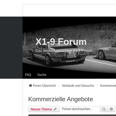
X1-9 Forum
Das deutschsprachige X1/9 Forum
FAQ
Suche
Foren-Übersicht
Verkäufe und Gesuche
Kommerzie
Kommerzielle Angebote
Suche
E
Neues Thema