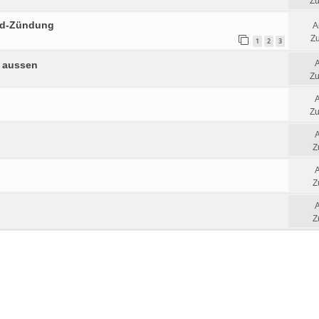
Zu
eld-Zündung
A
Zu
1
2
3
e aussen
Zu
Zu
Z
Z
Z