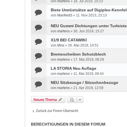
von
martens
»
18. Jul 2019, 10:23
Biete Umrüstsätze auf Digiplex-Kennf
von
ManfredS
»
11. Nov 2013, 23:13
NEU Gummi Dichtungen unter Turleist
von
martens
»
30. Jun 2019, 15:27
X1/9 BEI CATAWIKI
von
tifosi
»
26. Mai 2019, 14:51
Bremsscheiben Schutzblech
von
martens
»
17. Mai 2019, 08:29
LA STORIA Neu Auflage
von
martens
»
11. Mai 2019, 09:44
NEU Sitzbezuge / Sitzschonbezuge
von
martens
»
21. Apr 2019, 12:58
Neues Thema
Zurück zur Foren-Übersicht
BERECHTIGUNGEN IN DIESEM FORUM