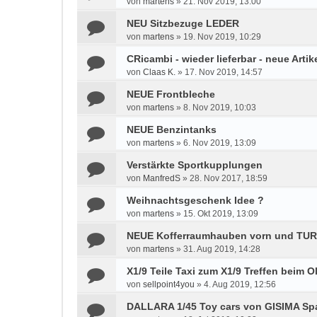
von
martens
»
21. Nov 2019, 13:00
NEU Sitzbezuge LEDER
von
martens
»
19. Nov 2019, 10:29
CRicambi - wieder lieferbar - neue Artik
von
Claas K.
»
17. Nov 2019, 14:57
NEUE Frontbleche
von
martens
»
8. Nov 2019, 10:03
NEUE Benzintanks
von
martens
»
6. Nov 2019, 13:09
Verstärkte Sportkupplungen
von
ManfredS
»
28. Nov 2017, 18:59
Weihnachtsgeschenk Idee ?
von
martens
»
15. Okt 2019, 13:09
NEUE Kofferraumhauben vorn und TUR
von
martens
»
31. Aug 2019, 14:28
X1/9 Teile Taxi zum X1/9 Treffen beim 
von
sellpoint4you
»
4. Aug 2019, 12:56
DALLARA 1/45 Toy cars von GISIMA Sp