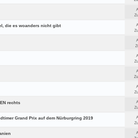
Zu
el, die es woanders nicht gibt
Zu
Z
Zu
Zu
Zu
EN rechts
Zu
Oldtimer Grand Prix auf dem Nürburgring 2019
Zu
anien