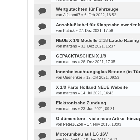
Wertgutachten für Fahrzeuge
von
Alfatom67
»
5. Feb 2022, 16:52
Anschlußkabel für Klappscheinwerfer 
von
Patrick
»
27. Dez 2021, 17:59
NEUE X 1/9 Modelle 1:18 Laudo Racing
von
martens
»
31. Dez 2021, 15:37
GEPACKTASCHEN X 1/9
von
martens
»
28. Dez 2021, 17:35
Innenbeleuchtungsglas Bertone (in Tür
von
Querlenker
»
12. Okt 2021, 09:53
X 1/9 Parts Holland NEUE Website
von
martens
»
14. Jul 2021, 16:43
Elektronische Zundung
von
martens
»
23. Jun 2021, 09:31
Oldtimerstore - viele neue Artikel hinzu
von
Peter16Zoll
»
17. Nov 2015, 13:03
Motorumbau auf 1,6 16V