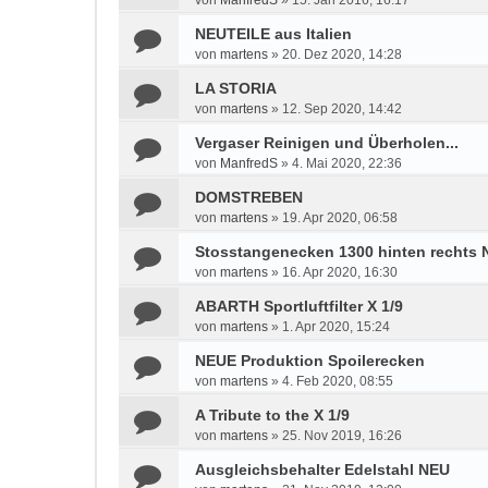
von
ManfredS
»
15. Jan 2016, 16:17
NEUTEILE aus Italien
von
martens
»
20. Dez 2020, 14:28
LA STORIA
von
martens
»
12. Sep 2020, 14:42
Vergaser Reinigen und Überholen...
von
ManfredS
»
4. Mai 2020, 22:36
DOMSTREBEN
von
martens
»
19. Apr 2020, 06:58
Stosstangenecken 1300 hinten rechts
von
martens
»
16. Apr 2020, 16:30
ABARTH Sportluftfilter X 1/9
von
martens
»
1. Apr 2020, 15:24
NEUE Produktion Spoilerecken
von
martens
»
4. Feb 2020, 08:55
A Tribute to the X 1/9
von
martens
»
25. Nov 2019, 16:26
Ausgleichsbehalter Edelstahl NEU