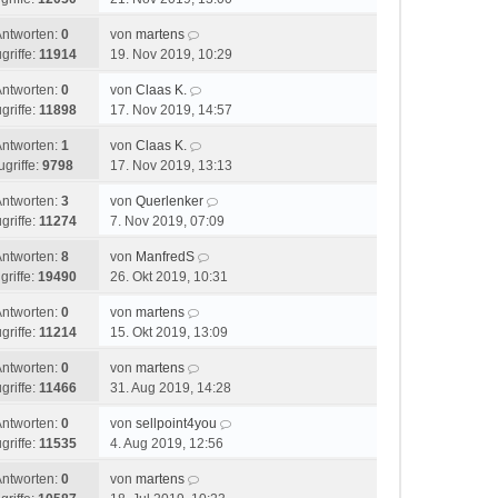
Antworten:
0
von
martens
griffe:
11914
19. Nov 2019, 10:29
Antworten:
0
von
Claas K.
griffe:
11898
17. Nov 2019, 14:57
Antworten:
1
von
Claas K.
ugriffe:
9798
17. Nov 2019, 13:13
Antworten:
3
von
Querlenker
griffe:
11274
7. Nov 2019, 07:09
Antworten:
8
von
ManfredS
griffe:
19490
26. Okt 2019, 10:31
Antworten:
0
von
martens
griffe:
11214
15. Okt 2019, 13:09
Antworten:
0
von
martens
griffe:
11466
31. Aug 2019, 14:28
Antworten:
0
von
sellpoint4you
griffe:
11535
4. Aug 2019, 12:56
Antworten:
0
von
martens