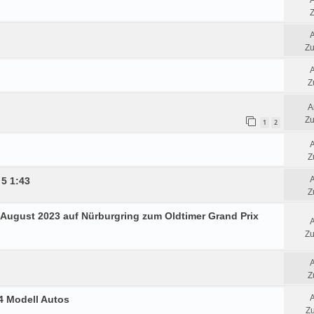
Z
Zu
Z
A
Zu
1
2
Z
 5 1:43
Z
3.August 2023 auf Nürburgring zum Oldtimer Grand Prix
Zu
Z
24 Modell Autos
Zu