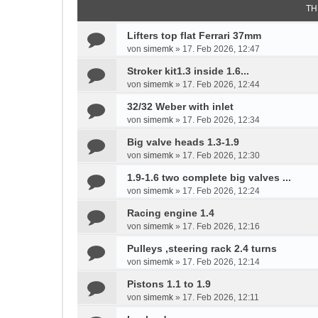
TH
Lifters top flat Ferrari 37mm
von
simemk
»
17. Feb 2026, 12:47
Stroker kit1.3 inside 1.6...
von
simemk
»
17. Feb 2026, 12:44
32/32 Weber with inlet
von
simemk
»
17. Feb 2026, 12:34
Big valve heads 1.3-1.9
von
simemk
»
17. Feb 2026, 12:30
1.9-1.6 two complete big valves ...
von
simemk
»
17. Feb 2026, 12:24
Racing engine 1.4
von
simemk
»
17. Feb 2026, 12:16
Pulleys ,steering rack 2.4 turns
von
simemk
»
17. Feb 2026, 12:14
Pistons 1.1 to 1.9
von
simemk
»
17. Feb 2026, 12:11