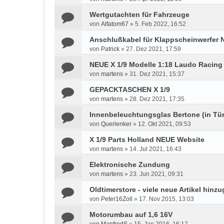
Wertgutachten für Fahrzeuge
von
Alfatom67
»
5. Feb 2022, 16:52
Anschlußkabel für Klappscheinwerfer 
von
Patrick
»
27. Dez 2021, 17:59
NEUE X 1/9 Modelle 1:18 Laudo Racing
von
martens
»
31. Dez 2021, 15:37
GEPACKTASCHEN X 1/9
von
martens
»
28. Dez 2021, 17:35
Innenbeleuchtungsglas Bertone (in Tür
von
Querlenker
»
12. Okt 2021, 09:53
X 1/9 Parts Holland NEUE Website
von
martens
»
14. Jul 2021, 16:43
Elektronische Zundung
von
martens
»
23. Jun 2021, 09:31
Oldtimerstore - viele neue Artikel hinzu
von
Peter16Zoll
»
17. Nov 2015, 13:03
Motorumbau auf 1,6 16V