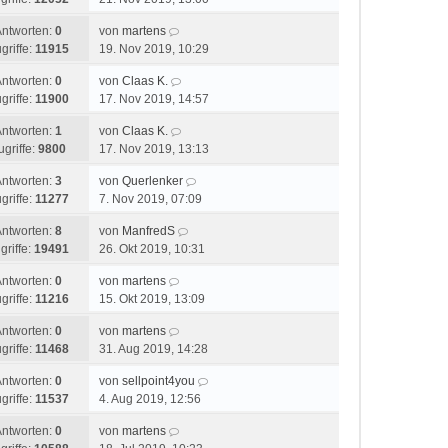
Antworten:
0
von
martens
griffe:
11915
19. Nov 2019, 10:29
Antworten:
0
von
Claas K.
griffe:
11900
17. Nov 2019, 14:57
Antworten:
1
von
Claas K.
ugriffe:
9800
17. Nov 2019, 13:13
Antworten:
3
von
Querlenker
griffe:
11277
7. Nov 2019, 07:09
Antworten:
8
von
ManfredS
griffe:
19491
26. Okt 2019, 10:31
Antworten:
0
von
martens
griffe:
11216
15. Okt 2019, 13:09
Antworten:
0
von
martens
griffe:
11468
31. Aug 2019, 14:28
Antworten:
0
von
sellpoint4you
griffe:
11537
4. Aug 2019, 12:56
Antworten:
0
von
martens