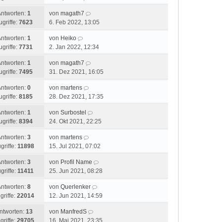
Antworten:
1
von
magath7
ugriffe:
7623
6. Feb 2022, 13:05
Antworten:
1
von
Heiko
ugriffe:
7731
2. Jan 2022, 12:34
Antworten:
1
von
magath7
ugriffe:
7495
31. Dez 2021, 16:05
Antworten:
0
von
martens
ugriffe:
8185
28. Dez 2021, 17:35
Antworten:
1
von
Surbostel
ugriffe:
8394
24. Okt 2021, 22:25
Antworten:
3
von
martens
griffe:
11898
15. Jul 2021, 07:02
Antworten:
3
von
Profil Name
griffe:
11411
25. Jun 2021, 08:28
Antworten:
8
von
Querlenker
griffe:
22014
12. Jun 2021, 14:59
ntworten:
13
von
ManfredS
griffe:
29705
16. Mai 2021, 23:35