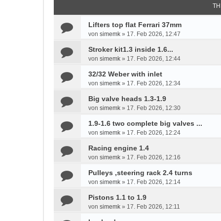
TH
Lifters top flat Ferrari 37mm
von
simemk
»
17. Feb 2026, 12:47
Stroker kit1.3 inside 1.6...
von
simemk
»
17. Feb 2026, 12:44
32/32 Weber with inlet
von
simemk
»
17. Feb 2026, 12:34
Big valve heads 1.3-1.9
von
simemk
»
17. Feb 2026, 12:30
1.9-1.6 two complete big valves ...
von
simemk
»
17. Feb 2026, 12:24
Racing engine 1.4
von
simemk
»
17. Feb 2026, 12:16
Pulleys ,steering rack 2.4 turns
von
simemk
»
17. Feb 2026, 12:14
Pistons 1.1 to 1.9
von
simemk
»
17. Feb 2026, 12:11