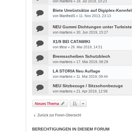
von
martens
»
18. Jul 2019, 10:23
Biete Umrüstsätze auf Digiplex-Kennf
von
ManfredS
»
11. Nov 2013, 23:13
NEU Gummi Dichtungen unter Turleist
von
martens
»
30. Jun 2019, 15:27
X1/9 BEI CATAWIKI
von
tifosi
»
26. Mai 2019, 14:51
Bremsscheiben Schutzblech
von
martens
»
17. Mai 2019, 08:29
LA STORIA Neu Auflage
von
martens
»
11. Mai 2019, 09:44
NEU Sitzbezuge / Sitzschonbezuge
von
martens
»
21. Apr 2019, 12:58
Neues Thema
Zurück zur Foren-Übersicht
BERECHTIGUNGEN IN DIESEM FORUM