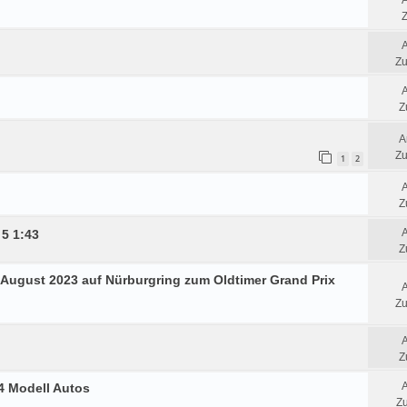
Z
Zu
Z
A
Zu
1
2
Z
 5 1:43
Z
3.August 2023 auf Nürburgring zum Oldtimer Grand Prix
Zu
Z
24 Modell Autos
Zu