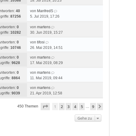
griffe:
10588
18. Jul 2019, 10:23
ntworten:
40
von
ManfredS
griffe:
87256
5. Jul 2019, 17:26
Antworten:
0
von
martens
griffe:
10282
30. Jun 2019, 15:27
Antworten:
0
von
tifosi
griffe:
10746
26. Mai 2019, 14:51
Antworten:
0
von
martens
ugriffe:
9628
17. Mai 2019, 08:29
Antworten:
0
von
martens
ugriffe:
8864
11. Mai 2019, 09:44
Antworten:
0
von
martens
ugriffe:
9039
21. Apr 2019, 12:58
Seite
1
von
9
1
2
3
4
5
9
Nächste
450 Themen
…
Gehe zu