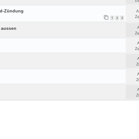
Zu
eld-Zündung
A
Zu
1
2
3
e aussen
Zu
Zu
Z
Z
Z