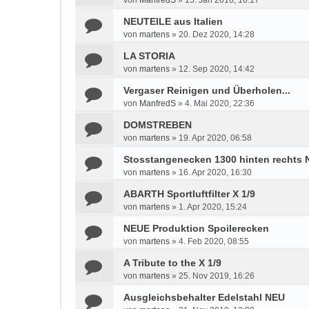
von
ManfredS
»
15. Jan 2016, 16:17
NEUTEILE aus Italien
von
martens
»
20. Dez 2020, 14:28
LA STORIA
von
martens
»
12. Sep 2020, 14:42
Vergaser Reinigen und Überholen...
von
ManfredS
»
4. Mai 2020, 22:36
DOMSTREBEN
von
martens
»
19. Apr 2020, 06:58
Stosstangenecken 1300 hinten rechts
von
martens
»
16. Apr 2020, 16:30
ABARTH Sportluftfilter X 1/9
von
martens
»
1. Apr 2020, 15:24
NEUE Produktion Spoilerecken
von
martens
»
4. Feb 2020, 08:55
A Tribute to the X 1/9
von
martens
»
25. Nov 2019, 16:26
Ausgleichsbehalter Edelstahl NEU