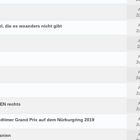
Zu
el, die es woanders nicht gibt
Zu
Z
Zu
Zu
Zu
EN rechts
Zu
Oldtimer Grand Prix auf dem Nürburgring 2019
Zu
anien