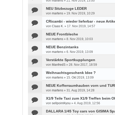
von
martens
»
21. Nov 2019, 13:00
NEU Sitzbezuge LEDER
von
martens
»
19. Nov 2019, 10:29
CRicambi - wieder lieferbar - neue Artik
von
Claas K.
»
17. Nov 2019, 14:57
NEUE Frontbleche
von
martens
»
8. Nov 2019, 10:03
NEUE Benzintanks
von
martens
»
6. Nov 2019, 13:09
Verstärkte Sportkupplungen
von
ManfredS
»
28. Nov 2017, 18:59
Weihnachtsgeschenk Idee ?
von
martens
»
15. Okt 2019, 13:09
NEUE Kofferraumhauben vorn und TUR
von
martens
»
31. Aug 2019, 14:28
X1/9 Teile Taxi zum X1/9 Treffen beim 
von
sellpoint4you
»
4. Aug 2019, 12:56
DALLARA 1/45 Toy cars von GISIMA Sp