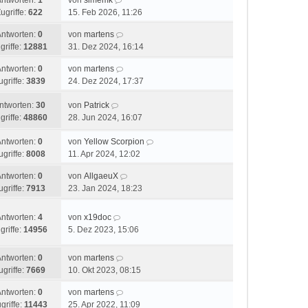
Antworten:
1
von
simemk
ugriffe:
622
15. Feb 2026, 11:26
Antworten:
0
von
martens
griffe:
12881
31. Dez 2024, 16:14
Antworten:
0
von
martens
ugriffe:
3839
24. Dez 2024, 17:37
ntworten:
30
von
Patrick
griffe:
48860
28. Jun 2024, 16:07
Antworten:
0
von
Yellow Scorpion
ugriffe:
8008
11. Apr 2024, 12:02
Antworten:
0
von
AllgaeuX
ugriffe:
7913
23. Jan 2024, 18:23
Antworten:
4
von
x19doc
griffe:
14956
5. Dez 2023, 15:06
Antworten:
0
von
martens
ugriffe:
7669
10. Okt 2023, 08:15
Antworten:
0
von
martens
griffe:
11443
25. Apr 2022, 11:09