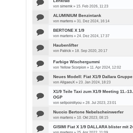
Lenkrad
von
simemk
»
15. Feb 2026, 11:23
ALUMINIUM Benzintank
von
martens
»
31. Dez 2024, 16:14
BERTONE X 1/9
von
martens
»
24. Dez 2024, 17:37
Haubenlifter
von
Patrick
»
18. Sep 2020, 20:17
Farbige Wischergummi
von
Yellow Scorpion
»
11. Apr 2024, 12:02
Neues Modell: Fiat X1/9 Dallara Gruppe
von
AllgaeuX
»
23. Jan 2024, 18:23
X1/9 Teile Taxi zum X1/9 Meeting 11.-1
OGP
von
sellpoint4you
»
28. Jul 2023, 23:01
Nuccio Bertone Nebelscheinwerfer
von
martens
»
10. Okt 2023, 08:15
GISIMI Fiat X 1/9 DALLARA blister mit 
von
martens
»
25. Apr 2022, 11:09