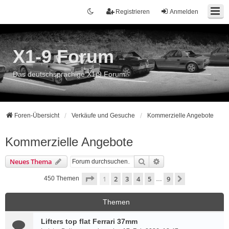
Registrieren
Anmelden
X1-9 Forum
Das deutschsprachige X1/9 Forum
Foren-Übersicht
Verkäufe und Gesuche
Kommerzielle Angebote
Kommerzielle Angebote
Suche
Erweiterte Suche
Neues Thema
Seite
1
von
9
1
2
3
4
5
9
Nächste
450 Themen
…
Themen
Lifters top flat Ferrari 37mm