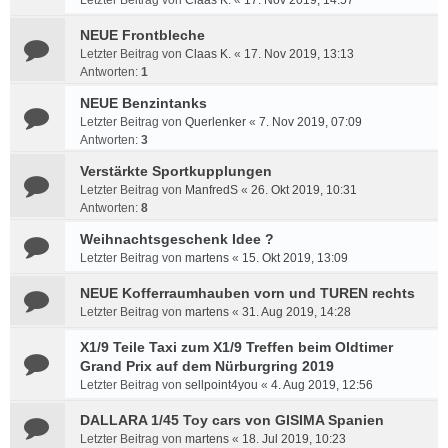
Letzter Beitrag von
Claas K.
«
17. Nov 2019, 14:57
NEUE Frontbleche
Letzter Beitrag von
Claas K.
«
17. Nov 2019, 13:13
Antworten:
1
NEUE Benzintanks
Letzter Beitrag von
Querlenker
«
7. Nov 2019, 07:09
Antworten:
3
Verstärkte Sportkupplungen
Letzter Beitrag von
ManfredS
«
26. Okt 2019, 10:31
Antworten:
8
Weihnachtsgeschenk Idee ?
Letzter Beitrag von
martens
«
15. Okt 2019, 13:09
NEUE Kofferraumhauben vorn und TUREN rechts
Letzter Beitrag von
martens
«
31. Aug 2019, 14:28
X1/9 Teile Taxi zum X1/9 Treffen beim Oldtimer
Grand Prix auf dem Nürburgring 2019
Letzter Beitrag von
sellpoint4you
«
4. Aug 2019, 12:56
DALLARA 1/45 Toy cars von GISIMA Spanien
Letzter Beitrag von
martens
«
18. Jul 2019, 10:23