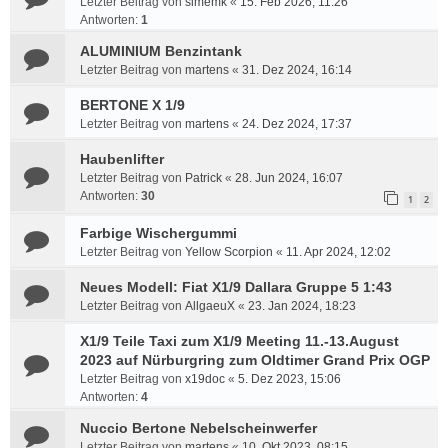
Letzter Beitrag von
simemk
«
15. Feb 2026, 11:26
Antworten:
1
ALUMINIUM Benzintank
Letzter Beitrag von
martens
«
31. Dez 2024, 16:14
BERTONE X 1/9
Letzter Beitrag von
martens
«
24. Dez 2024, 17:37
Haubenlifter
Letzter Beitrag von
Patrick
«
28. Jun 2024, 16:07
Antworten:
30
1
2
Farbige Wischergummi
Letzter Beitrag von
Yellow Scorpion
«
11. Apr 2024, 12:02
Neues Modell: Fiat X1/9 Dallara Gruppe 5 1:43
Letzter Beitrag von
AllgaeuX
«
23. Jan 2024, 18:23
X1/9 Teile Taxi zum X1/9 Meeting 11.-13.August
2023 auf Nürburgring zum Oldtimer Grand Prix OGP
Letzter Beitrag von
x19doc
«
5. Dez 2023, 15:06
Antworten:
4
Nuccio Bertone Nebelscheinwerfer
Letzter Beitrag von
martens
«
10. Okt 2023, 08:15