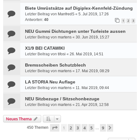
Biete Umrüstsätze auf Digiplex-Kennfeld-Zündung
Letzter Beitrag von
ManfredS
«
5. Jul 2019, 17:26
Antworten:
40
1
2
3
NEU Gummi Dichtungen unter Turleiste aussen
Letzter Beitrag von
martens
«
30. Jun 2019, 15:27
X1/9 BEI CATAWIKI
Letzter Beitrag von
tifosi
«
26. Mai 2019, 14:51
Bremsscheiben Schutzblech
Letzter Beitrag von
martens
«
17. Mai 2019, 08:29
LA STORIA Neu Auflage
Letzter Beitrag von
martens
«
11. Mai 2019, 09:44
NEU Sitzbezuge / Sitzschonbezuge
Letzter Beitrag von
martens
«
21. Apr 2019, 12:58
Neues Thema
Seite
1
von
9
1
2
3
4
5
9
Nächste
450 Themen
…