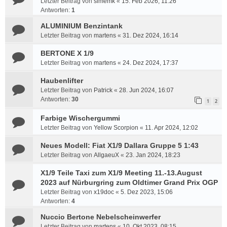
Letzter Beitrag von
simemk
«
15. Feb 2026, 11:26
Antworten:
1
ALUMINIUM Benzintank
Letzter Beitrag von
martens
«
31. Dez 2024, 16:14
BERTONE X 1/9
Letzter Beitrag von
martens
«
24. Dez 2024, 17:37
Haubenlifter
Letzter Beitrag von
Patrick
«
28. Jun 2024, 16:07
Antworten:
30
1
2
Farbige Wischergummi
Letzter Beitrag von
Yellow Scorpion
«
11. Apr 2024, 12:02
Neues Modell: Fiat X1/9 Dallara Gruppe 5 1:43
Letzter Beitrag von
AllgaeuX
«
23. Jan 2024, 18:23
X1/9 Teile Taxi zum X1/9 Meeting 11.-13.August
2023 auf Nürburgring zum Oldtimer Grand Prix OGP
Letzter Beitrag von
x19doc
«
5. Dez 2023, 15:06
Antworten:
4
Nuccio Bertone Nebelscheinwerfer
Letzter Beitrag von
martens
«
10. Okt 2023, 08:15