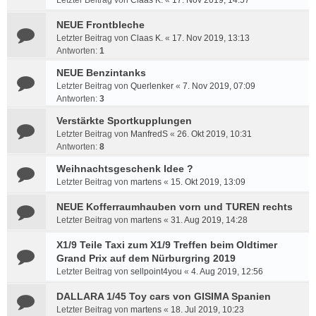
Letzter Beitrag von
Claas K.
«
17. Nov 2019, 14:57
NEUE Frontbleche
Letzter Beitrag von
Claas K.
«
17. Nov 2019, 13:13
Antworten:
1
NEUE Benzintanks
Letzter Beitrag von
Querlenker
«
7. Nov 2019, 07:09
Antworten:
3
Verstärkte Sportkupplungen
Letzter Beitrag von
ManfredS
«
26. Okt 2019, 10:31
Antworten:
8
Weihnachtsgeschenk Idee ?
Letzter Beitrag von
martens
«
15. Okt 2019, 13:09
NEUE Kofferraumhauben vorn und TUREN rechts
Letzter Beitrag von
martens
«
31. Aug 2019, 14:28
X1/9 Teile Taxi zum X1/9 Treffen beim Oldtimer
Grand Prix auf dem Nürburgring 2019
Letzter Beitrag von
sellpoint4you
«
4. Aug 2019, 12:56
DALLARA 1/45 Toy cars von GISIMA Spanien
Letzter Beitrag von
martens
«
18. Jul 2019, 10:23