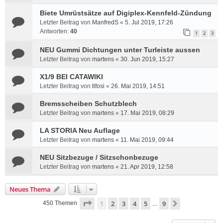
Biete Umrüstsätze auf Digiplex-Kennfeld-Zündung
Letzter Beitrag von
ManfredS
«
5. Jul 2019, 17:26
Antworten:
40
1
2
3
NEU Gummi Dichtungen unter Turleiste aussen
Letzter Beitrag von
martens
«
30. Jun 2019, 15:27
X1/9 BEI CATAWIKI
Letzter Beitrag von
tifosi
«
26. Mai 2019, 14:51
Bremsscheiben Schutzblech
Letzter Beitrag von
martens
«
17. Mai 2019, 08:29
LA STORIA Neu Auflage
Letzter Beitrag von
martens
«
11. Mai 2019, 09:44
NEU Sitzbezuge / Sitzschonbezuge
Letzter Beitrag von
martens
«
21. Apr 2019, 12:58
Neues Thema
Seite
1
von
9
1
2
3
4
5
9
Nächste
450 Themen
…