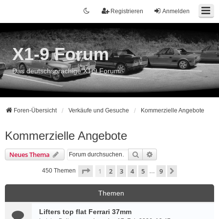
Registrieren
Anmelden
X1-9 Forum
Das deutschsprachige X1/9 Forum
Foren-Übersicht
Verkäufe und Gesuche
Kommerzielle Angebote
Kommerzielle Angebote
Suche
Erweiterte Suche
Neues Thema
Seite
1
von
9
1
2
3
4
5
9
Nächste
450 Themen
…
Themen
Lifters top flat Ferrari 37mm