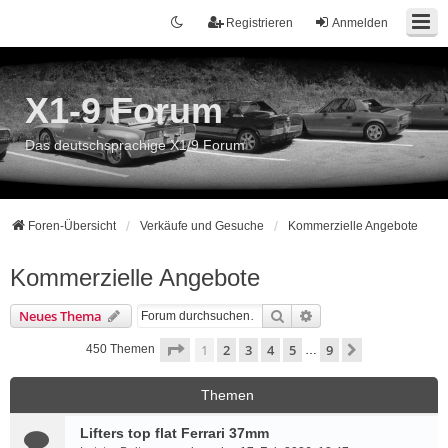
Registrieren
Anmelden
X1-9 Forum
Das deutschsprachige X1/9 Forum
Foren-Übersicht
Verkäufe und Gesuche
Kommerzielle Angebote
Kommerzielle Angebote
Suche
Erweiterte Suche
Neues Thema
Seite
1
von
9
1
2
3
4
5
9
Nächste
450 Themen
…
Themen
Lifters top flat Ferrari 37mm