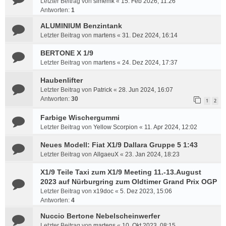
Letzter Beitrag von
simemk
«
15. Feb 2026, 11:26
Antworten:
1
ALUMINIUM Benzintank
Letzter Beitrag von
martens
«
31. Dez 2024, 16:14
BERTONE X 1/9
Letzter Beitrag von
martens
«
24. Dez 2024, 17:37
Haubenlifter
Letzter Beitrag von
Patrick
«
28. Jun 2024, 16:07
Antworten:
30
1
2
Farbige Wischergummi
Letzter Beitrag von
Yellow Scorpion
«
11. Apr 2024, 12:02
Neues Modell: Fiat X1/9 Dallara Gruppe 5 1:43
Letzter Beitrag von
AllgaeuX
«
23. Jan 2024, 18:23
X1/9 Teile Taxi zum X1/9 Meeting 11.-13.August
2023 auf Nürburgring zum Oldtimer Grand Prix OGP
Letzter Beitrag von
x19doc
«
5. Dez 2023, 15:06
Antworten:
4
Nuccio Bertone Nebelscheinwerfer
Letzter Beitrag von
martens
«
10. Okt 2023, 08:15