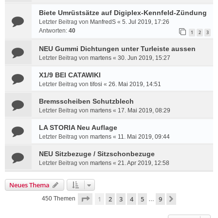
Biete Umrüstsätze auf Digiplex-Kennfeld-Zündung
Letzter Beitrag von
ManfredS
«
5. Jul 2019, 17:26
Antworten:
40
1
2
3
NEU Gummi Dichtungen unter Turleiste aussen
Letzter Beitrag von
martens
«
30. Jun 2019, 15:27
X1/9 BEI CATAWIKI
Letzter Beitrag von
tifosi
«
26. Mai 2019, 14:51
Bremsscheiben Schutzblech
Letzter Beitrag von
martens
«
17. Mai 2019, 08:29
LA STORIA Neu Auflage
Letzter Beitrag von
martens
«
11. Mai 2019, 09:44
NEU Sitzbezuge / Sitzschonbezuge
Letzter Beitrag von
martens
«
21. Apr 2019, 12:58
Neues Thema
Seite
1
von
9
1
2
3
4
5
9
Nächste
450 Themen
…