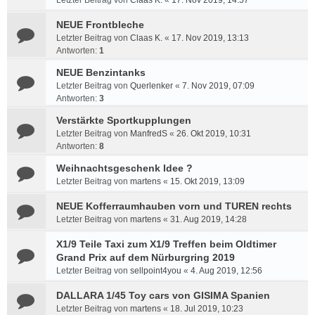
Letzter Beitrag von
Claas K.
«
17. Nov 2019, 14:57
NEUE Frontbleche
Letzter Beitrag von
Claas K.
«
17. Nov 2019, 13:13
Antworten:
1
NEUE Benzintanks
Letzter Beitrag von
Querlenker
«
7. Nov 2019, 07:09
Antworten:
3
Verstärkte Sportkupplungen
Letzter Beitrag von
ManfredS
«
26. Okt 2019, 10:31
Antworten:
8
Weihnachtsgeschenk Idee ?
Letzter Beitrag von
martens
«
15. Okt 2019, 13:09
NEUE Kofferraumhauben vorn und TUREN rechts
Letzter Beitrag von
martens
«
31. Aug 2019, 14:28
X1/9 Teile Taxi zum X1/9 Treffen beim Oldtimer
Grand Prix auf dem Nürburgring 2019
Letzter Beitrag von
sellpoint4you
«
4. Aug 2019, 12:56
DALLARA 1/45 Toy cars von GISIMA Spanien
Letzter Beitrag von
martens
«
18. Jul 2019, 10:23