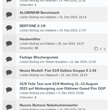
Letzter Beitrag von
simemk
«
15. Feb 2026, 11:26
Antworten:
1
ALUMINIUM Benzintank
Letzter Beitrag von
martens
«
31. Dez 2024, 16:14
BERTONE X 1/9
Letzter Beitrag von
martens
«
24. Dez 2024, 17:37
Haubenlifter
Letzter Beitrag von
Patrick
«
28. Jun 2024, 16:07
Antworten:
30
1
2
Farbige Wischergummi
Letzter Beitrag von
Yellow Scorpion
«
11. Apr 2024, 12:02
Neues Modell: Fiat X1/9 Dallara Gruppe 5 1:43
Letzter Beitrag von
AllgaeuX
«
23. Jan 2024, 18:23
X1/9 Teile Taxi zum X1/9 Meeting 11.-13.August
2023 auf Nürburgring zum Oldtimer Grand Prix OGP
Letzter Beitrag von
x19doc
«
5. Dez 2023, 15:06
Antworten:
4
Nuccio Bertone Nebelscheinwerfer
Letzter Beitrag von
martens
«
10. Okt 2023, 08:15