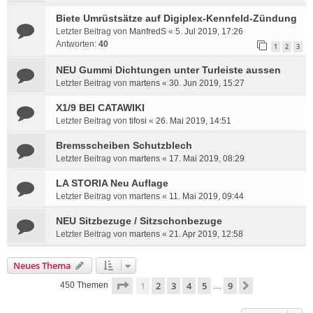
Biete Umrüstsätze auf Digiplex-Kennfeld-Zündung
Letzter Beitrag von
ManfredS
«
5. Jul 2019, 17:26
Antworten:
40
1
2
3
NEU Gummi Dichtungen unter Turleiste aussen
Letzter Beitrag von
martens
«
30. Jun 2019, 15:27
X1/9 BEI CATAWIKI
Letzter Beitrag von
tifosi
«
26. Mai 2019, 14:51
Bremsscheiben Schutzblech
Letzter Beitrag von
martens
«
17. Mai 2019, 08:29
LA STORIA Neu Auflage
Letzter Beitrag von
martens
«
11. Mai 2019, 09:44
NEU Sitzbezuge / Sitzschonbezuge
Letzter Beitrag von
martens
«
21. Apr 2019, 12:58
Neues Thema
Seite
1
von
9
1
2
3
4
5
9
Nächste
450 Themen
…