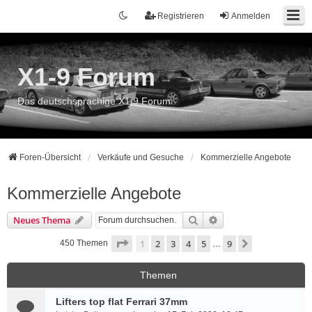
Registrieren
Anmelden
X1-9 Forum
Das deutschsprachige X1/9 Forum
Foren-Übersicht
Verkäufe und Gesuche
Kommerzielle Angebote
Kommerzielle Angebote
Suche
Erweiterte Suche
Neues Thema
Seite
1
von
9
1
2
3
4
5
9
Nächste
450 Themen
…
Themen
Lifters top flat Ferrari 37mm