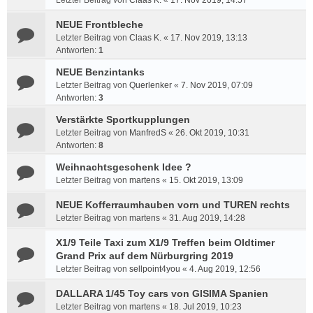
Letzter Beitrag von
Claas K.
«
17. Nov 2019, 14:57
NEUE Frontbleche
Letzter Beitrag von
Claas K.
«
17. Nov 2019, 13:13
Antworten:
1
NEUE Benzintanks
Letzter Beitrag von
Querlenker
«
7. Nov 2019, 07:09
Antworten:
3
Verstärkte Sportkupplungen
Letzter Beitrag von
ManfredS
«
26. Okt 2019, 10:31
Antworten:
8
Weihnachtsgeschenk Idee ?
Letzter Beitrag von
martens
«
15. Okt 2019, 13:09
NEUE Kofferraumhauben vorn und TUREN rechts
Letzter Beitrag von
martens
«
31. Aug 2019, 14:28
X1/9 Teile Taxi zum X1/9 Treffen beim Oldtimer
Grand Prix auf dem Nürburgring 2019
Letzter Beitrag von
sellpoint4you
«
4. Aug 2019, 12:56
DALLARA 1/45 Toy cars von GISIMA Spanien
Letzter Beitrag von
martens
«
18. Jul 2019, 10:23