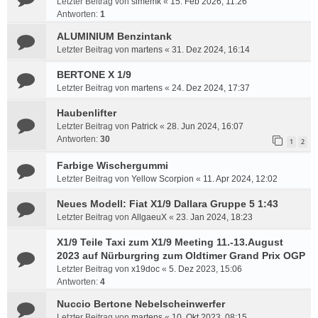
Letzter Beitrag von
simemk
«
15. Feb 2026, 11:26
Antworten:
1
ALUMINIUM Benzintank
Letzter Beitrag von
martens
«
31. Dez 2024, 16:14
BERTONE X 1/9
Letzter Beitrag von
martens
«
24. Dez 2024, 17:37
Haubenlifter
Letzter Beitrag von
Patrick
«
28. Jun 2024, 16:07
Antworten:
30
1
2
Farbige Wischergummi
Letzter Beitrag von
Yellow Scorpion
«
11. Apr 2024, 12:02
Neues Modell: Fiat X1/9 Dallara Gruppe 5 1:43
Letzter Beitrag von
AllgaeuX
«
23. Jan 2024, 18:23
X1/9 Teile Taxi zum X1/9 Meeting 11.-13.August
2023 auf Nürburgring zum Oldtimer Grand Prix OGP
Letzter Beitrag von
x19doc
«
5. Dez 2023, 15:06
Antworten:
4
Nuccio Bertone Nebelscheinwerfer
Letzter Beitrag von
martens
«
10. Okt 2023, 08:15