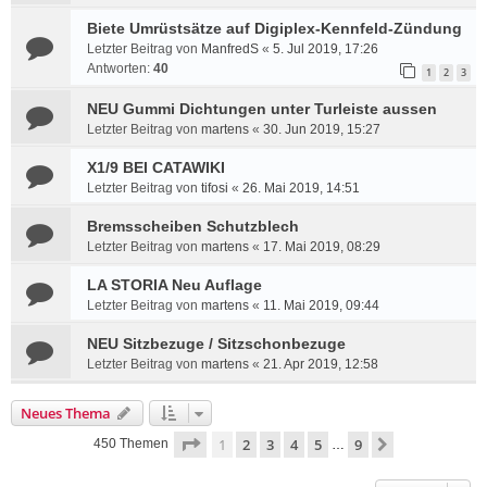
Biete Umrüstsätze auf Digiplex-Kennfeld-Zündung
Letzter Beitrag von
ManfredS
«
5. Jul 2019, 17:26
Antworten:
40
1
2
3
NEU Gummi Dichtungen unter Turleiste aussen
Letzter Beitrag von
martens
«
30. Jun 2019, 15:27
X1/9 BEI CATAWIKI
Letzter Beitrag von
tifosi
«
26. Mai 2019, 14:51
Bremsscheiben Schutzblech
Letzter Beitrag von
martens
«
17. Mai 2019, 08:29
LA STORIA Neu Auflage
Letzter Beitrag von
martens
«
11. Mai 2019, 09:44
NEU Sitzbezuge / Sitzschonbezuge
Letzter Beitrag von
martens
«
21. Apr 2019, 12:58
Neues Thema
Seite
1
von
9
1
2
3
4
5
9
Nächste
450 Themen
…