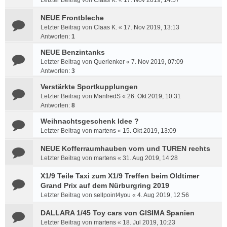
Letzter Beitrag von
Claas K.
«
17. Nov 2019, 14:57
NEUE Frontbleche
Letzter Beitrag von
Claas K.
«
17. Nov 2019, 13:13
Antworten:
1
NEUE Benzintanks
Letzter Beitrag von
Querlenker
«
7. Nov 2019, 07:09
Antworten:
3
Verstärkte Sportkupplungen
Letzter Beitrag von
ManfredS
«
26. Okt 2019, 10:31
Antworten:
8
Weihnachtsgeschenk Idee ?
Letzter Beitrag von
martens
«
15. Okt 2019, 13:09
NEUE Kofferraumhauben vorn und TUREN rechts
Letzter Beitrag von
martens
«
31. Aug 2019, 14:28
X1/9 Teile Taxi zum X1/9 Treffen beim Oldtimer
Grand Prix auf dem Nürburgring 2019
Letzter Beitrag von
sellpoint4you
«
4. Aug 2019, 12:56
DALLARA 1/45 Toy cars von GISIMA Spanien
Letzter Beitrag von
martens
«
18. Jul 2019, 10:23