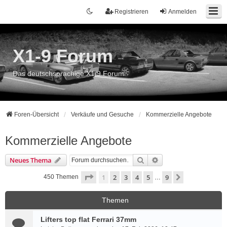
Registrieren
Anmelden
X1-9 Forum
Das deutschsprachige X1/9 Forum
Foren-Übersicht
Verkäufe und Gesuche
Kommerzielle Angebote
Kommerzielle Angebote
Suche
Erweiterte Suche
Neues Thema
Seite
1
von
9
1
2
3
4
5
9
Nächste
450 Themen
…
Themen
Lifters top flat Ferrari 37mm