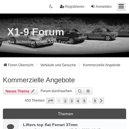
Registrieren
Anmelden
X1-9 Forum
Das deutschsprachige X1/9 Forum
Foren-Übersicht
Verkäufe und Gesuche
Kommerzielle Angebote
Kommerzielle Angebote
Suche
Erweiterte Suche
Neues Thema
Seite
1
von
9
1
2
3
4
5
9
Nächste
450 Themen
…
Themen
Lifters top flat Ferrari 37mm