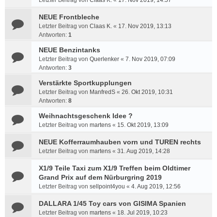
Letzter Beitrag von
Claas K.
«
17. Nov 2019, 14:57
NEUE Frontbleche
Letzter Beitrag von
Claas K.
«
17. Nov 2019, 13:13
Antworten:
1
NEUE Benzintanks
Letzter Beitrag von
Querlenker
«
7. Nov 2019, 07:09
Antworten:
3
Verstärkte Sportkupplungen
Letzter Beitrag von
ManfredS
«
26. Okt 2019, 10:31
Antworten:
8
Weihnachtsgeschenk Idee ?
Letzter Beitrag von
martens
«
15. Okt 2019, 13:09
NEUE Kofferraumhauben vorn und TUREN rechts
Letzter Beitrag von
martens
«
31. Aug 2019, 14:28
X1/9 Teile Taxi zum X1/9 Treffen beim Oldtimer
Grand Prix auf dem Nürburgring 2019
Letzter Beitrag von
sellpoint4you
«
4. Aug 2019, 12:56
DALLARA 1/45 Toy cars von GISIMA Spanien
Letzter Beitrag von
martens
«
18. Jul 2019, 10:23