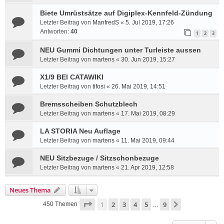
Biete Umrüstsätze auf Digiplex-Kennfeld-Zündung
Letzter Beitrag von
ManfredS
«
5. Jul 2019, 17:26
Antworten:
40
1
2
3
NEU Gummi Dichtungen unter Turleiste aussen
Letzter Beitrag von
martens
«
30. Jun 2019, 15:27
X1/9 BEI CATAWIKI
Letzter Beitrag von
tifosi
«
26. Mai 2019, 14:51
Bremsscheiben Schutzblech
Letzter Beitrag von
martens
«
17. Mai 2019, 08:29
LA STORIA Neu Auflage
Letzter Beitrag von
martens
«
11. Mai 2019, 09:44
NEU Sitzbezuge / Sitzschonbezuge
Letzter Beitrag von
martens
«
21. Apr 2019, 12:58
Neues Thema
Seite
1
von
9
1
2
3
4
5
9
Nächste
450 Themen
…