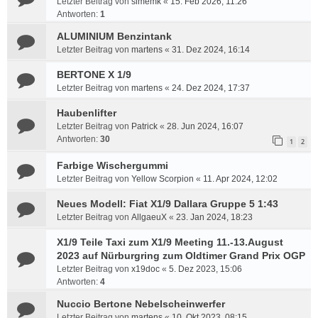
Letzter Beitrag von
simemk
«
15. Feb 2026, 11:26
Antworten:
1
ALUMINIUM Benzintank
Letzter Beitrag von
martens
«
31. Dez 2024, 16:14
BERTONE X 1/9
Letzter Beitrag von
martens
«
24. Dez 2024, 17:37
Haubenlifter
Letzter Beitrag von
Patrick
«
28. Jun 2024, 16:07
Antworten:
30
1
2
Farbige Wischergummi
Letzter Beitrag von
Yellow Scorpion
«
11. Apr 2024, 12:02
Neues Modell: Fiat X1/9 Dallara Gruppe 5 1:43
Letzter Beitrag von
AllgaeuX
«
23. Jan 2024, 18:23
X1/9 Teile Taxi zum X1/9 Meeting 11.-13.August
2023 auf Nürburgring zum Oldtimer Grand Prix OGP
Letzter Beitrag von
x19doc
«
5. Dez 2023, 15:06
Antworten:
4
Nuccio Bertone Nebelscheinwerfer
Letzter Beitrag von
martens
«
10. Okt 2023, 08:15