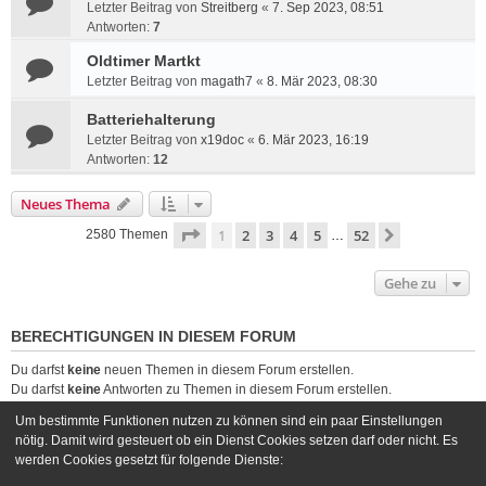
Letzter Beitrag von
Streitberg
«
7. Sep 2023, 08:51
Antworten:
7
Oldtimer Martkt
Letzter Beitrag von
magath7
«
8. Mär 2023, 08:30
Batteriehalterung
Letzter Beitrag von
x19doc
«
6. Mär 2023, 16:19
Antworten:
12
Neues Thema
Seite
1
von
52
1
2
3
4
5
52
Nächste
2580 Themen
…
Gehe zu
BERECHTIGUNGEN IN DIESEM FORUM
Du darfst
keine
neuen Themen in diesem Forum erstellen.
Du darfst
keine
Antworten zu Themen in diesem Forum erstellen.
Du darfst deine Beiträge in diesem Forum
nicht
ändern.
Um bestimmte Funktionen nutzen zu können sind ein paar Einstellungen
Du darfst deine Beiträge in diesem Forum
nicht
löschen.
nötig. Damit wird gesteuert ob ein Dienst Cookies setzen darf oder nicht. Es
Du darfst
keine
Dateianhänge in diesem Forum erstellen.
werden Cookies gesetzt für folgende Dienste: