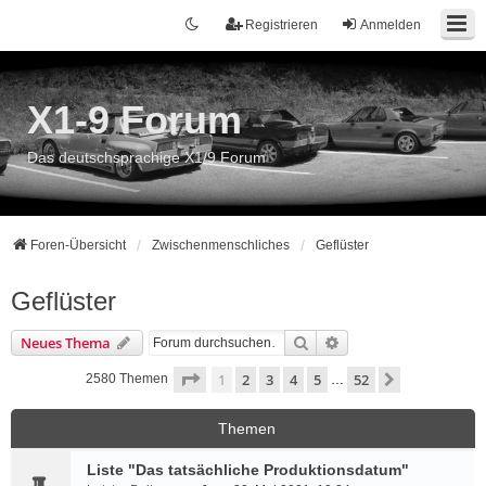
Registrieren
Anmelden
X1-9 Forum
Das deutschsprachige X1/9 Forum
Foren-Übersicht
Zwischenmenschliches
Geflüster
Geflüster
Suche
Erweiterte Suche
Neues Thema
Seite
1
von
52
1
2
3
4
5
52
Nächste
2580 Themen
…
Themen
Liste "Das tatsächliche Produktionsdatum"