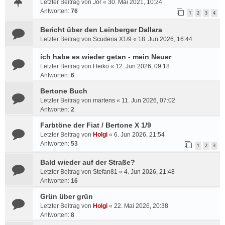
Letzter Beitrag von
Jor
«
30. Mai 2021, 10:24
Antworten:
76
1
2
3
4
Bericht über den Leinberger Dallara
Letzter Beitrag von
Scuderia X1/9
«
18. Jun 2026, 16:44
ich habe es wieder getan - mein Neuer
Letzter Beitrag von
Heiko
«
12. Jun 2026, 09:18
Antworten:
6
Bertone Buch
Letzter Beitrag von
martens
«
11. Jun 2026, 07:02
Antworten:
2
Farbtöne der Fiat / Bertone X 1/9
Letzter Beitrag von
Holgi
«
6. Jun 2026, 21:54
Antworten:
53
1
2
3
Bald wieder auf der Straße?
Letzter Beitrag von
Stefan81
«
4. Jun 2026, 21:48
Antworten:
16
Grün über grün
Letzter Beitrag von
Holgi
«
22. Mai 2026, 20:38
Antworten:
8