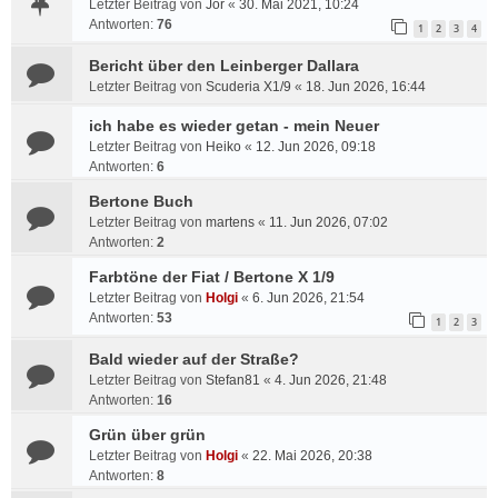
Letzter Beitrag von
Jor
«
30. Mai 2021, 10:24
Antworten:
76
1
2
3
4
Bericht über den Leinberger Dallara
Letzter Beitrag von
Scuderia X1/9
«
18. Jun 2026, 16:44
ich habe es wieder getan - mein Neuer
Letzter Beitrag von
Heiko
«
12. Jun 2026, 09:18
Antworten:
6
Bertone Buch
Letzter Beitrag von
martens
«
11. Jun 2026, 07:02
Antworten:
2
Farbtöne der Fiat / Bertone X 1/9
Letzter Beitrag von
Holgi
«
6. Jun 2026, 21:54
Antworten:
53
1
2
3
Bald wieder auf der Straße?
Letzter Beitrag von
Stefan81
«
4. Jun 2026, 21:48
Antworten:
16
Grün über grün
Letzter Beitrag von
Holgi
«
22. Mai 2026, 20:38
Antworten:
8