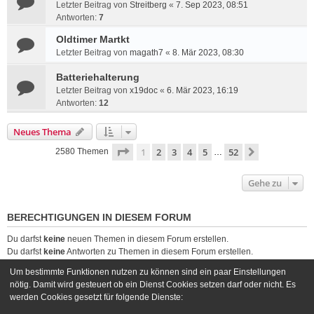
Letzter Beitrag von
Streitberg
«
7. Sep 2023, 08:51
Antworten:
7
Oldtimer Martkt
Letzter Beitrag von
magath7
«
8. Mär 2023, 08:30
Batteriehalterung
Letzter Beitrag von
x19doc
«
6. Mär 2023, 16:19
Antworten:
12
Neues Thema
Seite
1
von
52
1
2
3
4
5
52
Nächste
2580 Themen
…
Gehe zu
BERECHTIGUNGEN IN DIESEM FORUM
Du darfst
keine
neuen Themen in diesem Forum erstellen.
Du darfst
keine
Antworten zu Themen in diesem Forum erstellen.
Du darfst deine Beiträge in diesem Forum
nicht
ändern.
Um bestimmte Funktionen nutzen zu können sind ein paar Einstellungen
Du darfst deine Beiträge in diesem Forum
nicht
löschen.
nötig. Damit wird gesteuert ob ein Dienst Cookies setzen darf oder nicht. Es
Du darfst
keine
Dateianhänge in diesem Forum erstellen.
werden Cookies gesetzt für folgende Dienste: