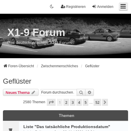
Registrieren
Anmelden
X1-9 Forum
Das deutschsprachige X1/9 Forum
Foren-Übersicht
Zwischenmenschliches
Geflüster
Geflüster
Suche
Erweiterte Suche
Neues Thema
Seite
1
von
52
1
2
3
4
5
52
Nächste
2580 Themen
…
Themen
Liste "Das tatsächliche Produktionsdatum"