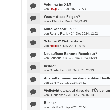
Volumex im X1/9
von
Holgi
»
30. Jan 2025, 23:24
Warum diese Felgen?
von
X19e
»
29. Dez 2024, 09:43
Mittelkonsole 1500
von
Roland Frank
»
24. Dez 2024, 12:02
Schöne X1/9-Adentszeit
von
Holgi
»
5. Dez 2024, 09:39
Neuauflage Bertone Runabout?
von
Scuderia X1/9
»
2. Nov 2024, 06:49
Insider
von
Querlenker
»
28. Okt 2024, 20:33
Auspuffkrümmer an den geübten Bastle
von
Goldi
»
20. Okt 2024, 14:41
Vielleicht ganz gut dass der TÜV bei u
von
Querlenker
»
20. Okt 2024, 07:13
Blinker
von
rudi68
»
9. Sep 2024, 21:58