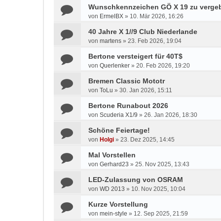
Wunschkennzeichen GÖ X 19 zu verge
von
ErmelBX
»
10. Mär 2026, 16:26
40 Jahre X 1//9 Club Niederlande
von
martens
»
23. Feb 2026, 19:04
Bertone versteigert für 40T$
von
Querlenker
»
20. Feb 2026, 19:20
Bremen Classic Mototr
von
ToLu
»
30. Jan 2026, 15:11
Bertone Runabout 2026
von
Scuderia X1/9
»
26. Jan 2026, 18:30
Schöne Feiertage!
von
Holgi
»
23. Dez 2025, 14:45
Mal Vorstellen
von
Gerhard23
»
25. Nov 2025, 13:43
LED-Zulassung von OSRAM
von
WD 2013
»
10. Nov 2025, 10:04
Kurze Vorstellung
von
mein-style
»
12. Sep 2025, 21:59