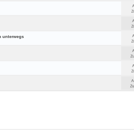
Z
Z
n unterwegs
Z
Zu
Z
A
Zu