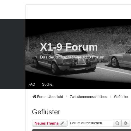
X1-9 Forum
Das deutschsprachige X1/9 Forum
FAQ
Suche
Foren-Übersicht
Zwischenmenschliches
Geflüster
Geflüster
Suche
E
Neues Thema