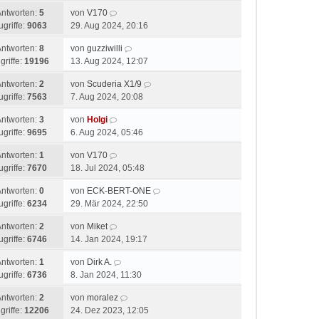
Antworten:
5
von
V170
ugriffe:
9063
29. Aug 2024, 20:16
Antworten:
8
von
guzziwilli
griffe:
19196
13. Aug 2024, 12:07
Antworten:
2
von
Scuderia X1/9
ugriffe:
7563
7. Aug 2024, 20:08
Antworten:
3
von
Holgi
ugriffe:
9695
6. Aug 2024, 05:46
Antworten:
1
von
V170
ugriffe:
7670
18. Jul 2024, 05:48
Antworten:
0
von
ECK-BERT-ONE
ugriffe:
6234
29. Mär 2024, 22:50
Antworten:
2
von
Miket
ugriffe:
6746
14. Jan 2024, 19:17
Antworten:
1
von
Dirk A.
ugriffe:
6736
8. Jan 2024, 11:30
Antworten:
2
von
moralez
griffe:
12206
24. Dez 2023, 12:05