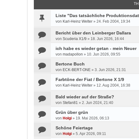
TH
Liste "Das tatsächliche Produktionsda
von
Karl-Heinz Welter
»
24. Feb 2004, 19:34
Bericht über den Leinberger Dallara
von
Scuderia X1/9
»
18. Jun 2026, 16:44
ich habe es wieder getan - mein Neuer
von
madapollon
»
10. Jun 2026, 09:55
Bertone Buch
von
ECK-BERT-ONE
»
3. Jun 2026, 21:31
Farbtöne der Fiat / Bertone X 1/9
von
Karl-Heinz Welter
»
12. Aug 2004, 16:38
Bald wieder auf der Straße?
von
Stefan81
»
2. Jun 2024, 21:40
Grün über grün
von
Holgi
»
19. Mai 2026, 06:13
Schöne Feiertage
von
Holgi
»
5. Apr 2026, 09:11