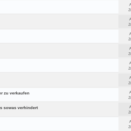
Z
Z
Z
Z
Z
Z
r zu verkaufen
Z
ns sowas verhindert
Z
Z