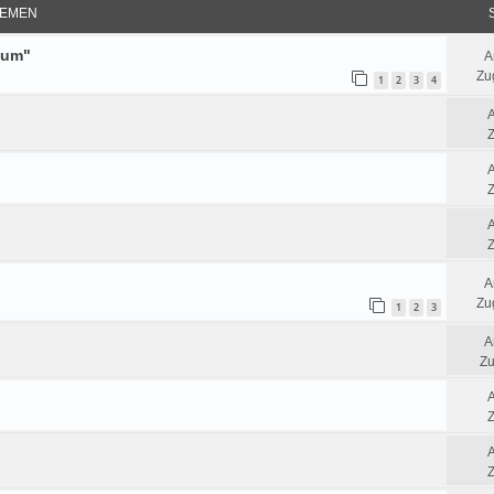
EMEN
tum"
A
Zug
1
2
3
4
Z
Z
Z
A
Zug
1
2
3
A
Zu
Z
Z