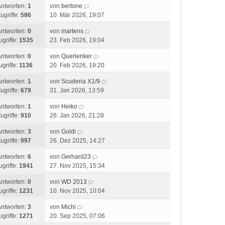
Antworten:
1
von
bertone
ugriffe:
586
10. Mär 2026, 19:07
Antworten:
0
von
martens
ugriffe:
1535
23. Feb 2026, 19:04
Antworten:
0
von
Querlenker
ugriffe:
1136
20. Feb 2026, 19:20
Antworten:
1
von
Scuderia X1/9
ugriffe:
679
31. Jan 2026, 13:59
Antworten:
1
von
Heiko
ugriffe:
910
26. Jan 2026, 21:28
Antworten:
3
von
Goldi
ugriffe:
997
26. Dez 2025, 14:27
Antworten:
6
von
Gerhard23
ugriffe:
1941
27. Nov 2025, 15:34
Antworten:
0
von
WD 2013
ugriffe:
1231
10. Nov 2025, 10:04
Antworten:
3
von
Michi
ugriffe:
1271
20. Sep 2025, 07:06