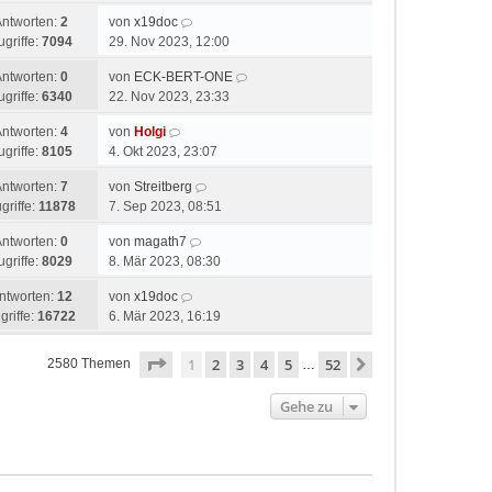
Antworten:
2
von
x19doc
ugriffe:
7094
29. Nov 2023, 12:00
Antworten:
0
von
ECK-BERT-ONE
ugriffe:
6340
22. Nov 2023, 23:33
Antworten:
4
von
Holgi
ugriffe:
8105
4. Okt 2023, 23:07
Antworten:
7
von
Streitberg
griffe:
11878
7. Sep 2023, 08:51
Antworten:
0
von
magath7
ugriffe:
8029
8. Mär 2023, 08:30
ntworten:
12
von
x19doc
griffe:
16722
6. Mär 2023, 16:19
Seite
1
von
52
1
2
3
4
5
52
Nächste
2580 Themen
…
Gehe zu