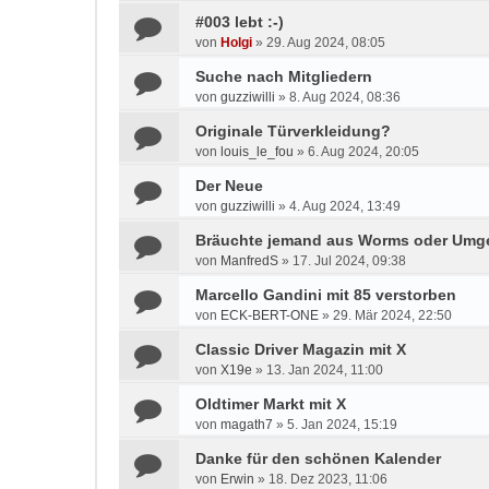
#003 lebt :-)
von
Holgi
»
29. Aug 2024, 08:05
Suche nach Mitgliedern
von
guzziwilli
»
8. Aug 2024, 08:36
Originale Türverkleidung?
von
louis_le_fou
»
6. Aug 2024, 20:05
Der Neue
von
guzziwilli
»
4. Aug 2024, 13:49
Bräuchte jemand aus Worms oder Um
von
ManfredS
»
17. Jul 2024, 09:38
Marcello Gandini mit 85 verstorben
von
ECK-BERT-ONE
»
29. Mär 2024, 22:50
Classic Driver Magazin mit X
von
X19e
»
13. Jan 2024, 11:00
Oldtimer Markt mit X
von
magath7
»
5. Jan 2024, 15:19
Danke für den schönen Kalender
von
Erwin
»
18. Dez 2023, 11:06