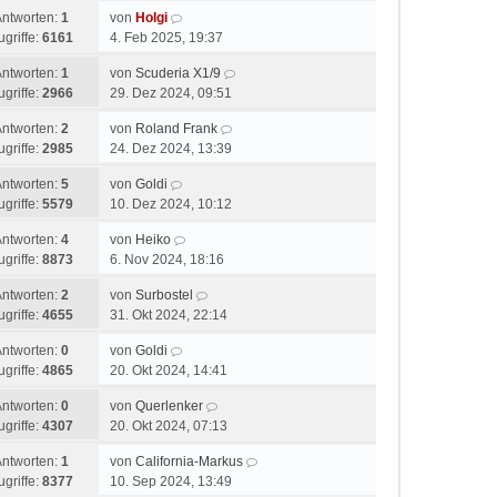
Antworten:
1
von
Holgi
ugriffe:
6161
4. Feb 2025, 19:37
Antworten:
1
von
Scuderia X1/9
ugriffe:
2966
29. Dez 2024, 09:51
Antworten:
2
von
Roland Frank
ugriffe:
2985
24. Dez 2024, 13:39
Antworten:
5
von
Goldi
ugriffe:
5579
10. Dez 2024, 10:12
Antworten:
4
von
Heiko
ugriffe:
8873
6. Nov 2024, 18:16
Antworten:
2
von
Surbostel
ugriffe:
4655
31. Okt 2024, 22:14
Antworten:
0
von
Goldi
ugriffe:
4865
20. Okt 2024, 14:41
Antworten:
0
von
Querlenker
ugriffe:
4307
20. Okt 2024, 07:13
Antworten:
1
von
California-Markus
ugriffe:
8377
10. Sep 2024, 13:49