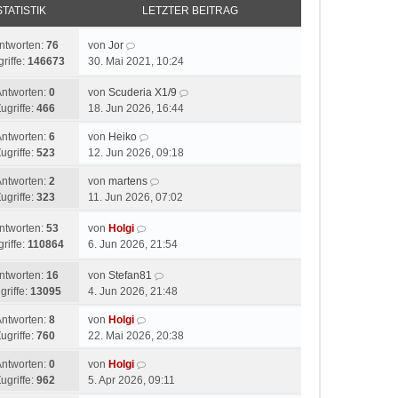
STATISTIK
LETZTER BEITRAG
ntworten:
76
von
Jor
riffe:
146673
30. Mai 2021, 10:24
Antworten:
0
von
Scuderia X1/9
ugriffe:
466
18. Jun 2026, 16:44
Antworten:
6
von
Heiko
ugriffe:
523
12. Jun 2026, 09:18
Antworten:
2
von
martens
ugriffe:
323
11. Jun 2026, 07:02
ntworten:
53
von
Holgi
riffe:
110864
6. Jun 2026, 21:54
ntworten:
16
von
Stefan81
griffe:
13095
4. Jun 2026, 21:48
Antworten:
8
von
Holgi
ugriffe:
760
22. Mai 2026, 20:38
Antworten:
0
von
Holgi
ugriffe:
962
5. Apr 2026, 09:11