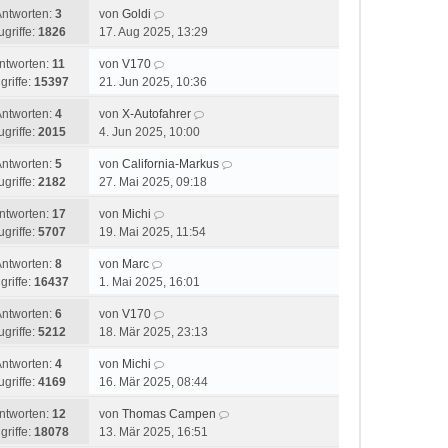
Antworten:
3
von
Goldi
ugriffe:
1826
17. Aug 2025, 13:29
ntworten:
11
von
V170
griffe:
15397
21. Jun 2025, 10:36
Antworten:
4
von
X-Autofahrer
ugriffe:
2015
4. Jun 2025, 10:00
Antworten:
5
von
California-Markus
ugriffe:
2182
27. Mai 2025, 09:18
ntworten:
17
von
Michi
ugriffe:
5707
19. Mai 2025, 11:54
Antworten:
8
von
Marc
griffe:
16437
1. Mai 2025, 16:01
Antworten:
6
von
V170
ugriffe:
5212
18. Mär 2025, 23:13
Antworten:
4
von
Michi
ugriffe:
4169
16. Mär 2025, 08:44
ntworten:
12
von
Thomas Campen
griffe:
18078
13. Mär 2025, 16:51