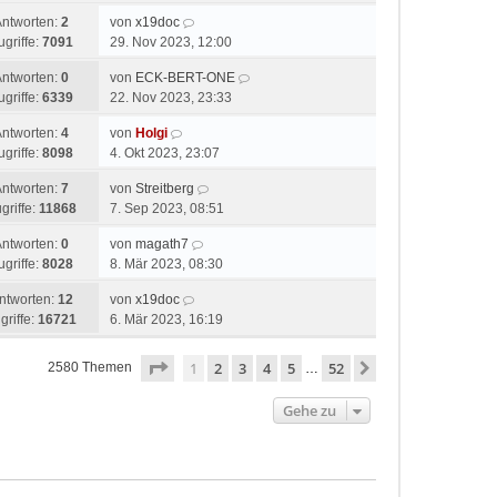
Antworten:
2
von
x19doc
ugriffe:
7091
29. Nov 2023, 12:00
Antworten:
0
von
ECK-BERT-ONE
ugriffe:
6339
22. Nov 2023, 23:33
Antworten:
4
von
Holgi
ugriffe:
8098
4. Okt 2023, 23:07
Antworten:
7
von
Streitberg
griffe:
11868
7. Sep 2023, 08:51
Antworten:
0
von
magath7
ugriffe:
8028
8. Mär 2023, 08:30
ntworten:
12
von
x19doc
griffe:
16721
6. Mär 2023, 16:19
Seite
1
von
52
1
2
3
4
5
52
Nächste
2580 Themen
…
Gehe zu