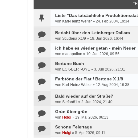
TH
Liste "Das tatsächliche Produktionsda
von
Karl-Heinz Welter
»
24. Feb 2004, 19:34
Bericht über den Leinberger Dallara
von
Scuderia X1/9
»
18. Jun 2026, 16:44
ich habe es wieder getan - mein Neuer
von
madapollon
»
10. Jun 2026, 09:55
Bertone Buch
von
ECK-BERT-ONE
»
3. Jun 2026, 21:31
Farbtöne der Fiat / Bertone X 1/9
von
Karl-Heinz Welter
»
12. Aug 2004, 16:38
Bald wieder auf der Straße?
von
Stefan81
»
2. Jun 2024, 21:40
Grün über grün
von
Holgi
»
19. Mai 2026, 06:13
Schöne Feiertage
von
Holgi
»
5. Apr 2026, 09:11