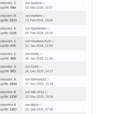
Antworten:
1
von
bertone
ugriffe:
584
10. Mär 2026, 19:07
Antworten:
0
von
martens
ugriffe:
1533
23. Feb 2026, 19:04
Antworten:
0
von
Querlenker
ugriffe:
1135
20. Feb 2026, 19:20
Antworten:
1
von
Scuderia X1/9
ugriffe:
676
31. Jan 2026, 13:59
Antworten:
1
von
Heiko
ugriffe:
909
26. Jan 2026, 21:28
Antworten:
3
von
Goldi
ugriffe:
993
26. Dez 2025, 14:27
Antworten:
6
von
Gerhard23
ugriffe:
1934
27. Nov 2025, 15:34
Antworten:
0
von
WD 2013
ugriffe:
1230
10. Nov 2025, 10:04
Antworten:
3
von
Michi
ugriffe:
1267
20. Sep 2025, 07:06