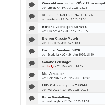
Wunschkennzeichen GÖ X 19 zu verge
von
ErmelBX
»
10. Mär 2026, 16:26
40 Jahre X 1//9 Club Niederlande
von
martens
»
23. Feb 2026, 19:04
Bertone versteigert für 40T$
von
Querlenker
»
20. Feb 2026, 19:20
Bremen Classic Mototr
von
ToLu
»
30. Jan 2026, 15:11
Bertone Runabout 2026
von
Scuderia X1/9
»
26. Jan 2026, 18:30
Schöne Feiertage!
von
Holgi
»
23. Dez 2025, 14:45
Mal Vorstellen
von
Gerhard23
»
25. Nov 2025, 13:43
LED-Zulassung von OSRAM
von
WD 2013
»
10. Nov 2025, 10:04
Kurze Vorstellung
von
mein-style
»
12. Sep 2025, 21:59