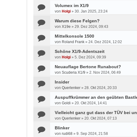
Volumex im X1/9
von
Holgi
»
30. Jan 2025, 23:24
Warum diese Felgen?
von
X19e
»
29. Dez 2024, 09:43
Mittelkonsole 1500
von
Roland Frank
»
24. Dez 2024, 12:02
Schöne X1/9-Adentszeit
von
Holgi
»
5. Dez 2024, 09:39
Neuauflage Bertone Runabout?
von
Scuderia X1/9
»
2. Nov 2024, 06:49
Insider
von
Querlenker
»
28. Okt 2024, 20:33
Auspuffkrümmer an den geübten Bastle
von
Goldi
»
20. Okt 2024, 14:41
Vielleicht ganz gut dass der TÜV bei u
von
Querlenker
»
20. Okt 2024, 07:13
Blinker
von
rudi68
»
9. Sep 2024, 21:58