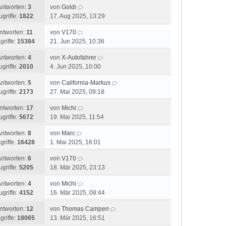
Antworten:
3
von
Goldi
ugriffe:
1822
17. Aug 2025, 13:29
ntworten:
11
von
V170
griffe:
15384
21. Jun 2025, 10:36
Antworten:
4
von
X-Autofahrer
ugriffe:
2010
4. Jun 2025, 10:00
Antworten:
5
von
California-Markus
ugriffe:
2173
27. Mai 2025, 09:18
ntworten:
17
von
Michi
ugriffe:
5672
19. Mai 2025, 11:54
Antworten:
8
von
Marc
griffe:
16428
1. Mai 2025, 16:01
Antworten:
6
von
V170
ugriffe:
5205
18. Mär 2025, 23:13
Antworten:
4
von
Michi
ugriffe:
4152
16. Mär 2025, 08:44
ntworten:
12
von
Thomas Campen
griffe:
18065
13. Mär 2025, 16:51