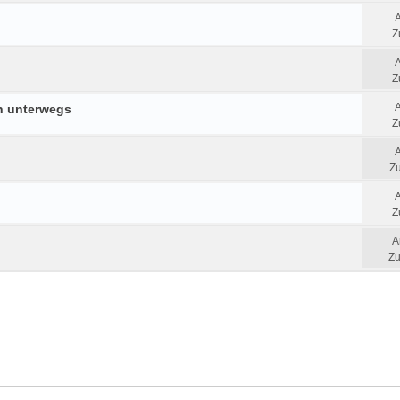
Z
Z
n unterwegs
Z
Zu
Z
A
Zu