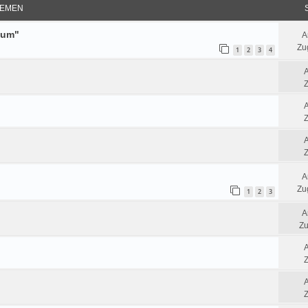
EMEN
tum"
A
Zug
1
2
3
4
Z
Z
Z
A
Zug
1
2
3
A
Zu
Z
Z