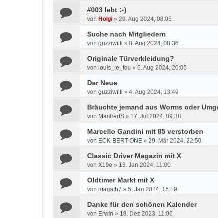
#003 lebt :-)
von
Holgi
»
29. Aug 2024, 08:05
Suche nach Mitgliedern
von
guzziwilli
»
8. Aug 2024, 08:36
Originale Türverkleidung?
von
louis_le_fou
»
6. Aug 2024, 20:05
Der Neue
von
guzziwilli
»
4. Aug 2024, 13:49
Bräuchte jemand aus Worms oder Um
von
ManfredS
»
17. Jul 2024, 09:38
Marcello Gandini mit 85 verstorben
von
ECK-BERT-ONE
»
29. Mär 2024, 22:50
Classic Driver Magazin mit X
von
X19e
»
13. Jan 2024, 11:00
Oldtimer Markt mit X
von
magath7
»
5. Jan 2024, 15:19
Danke für den schönen Kalender
von
Erwin
»
18. Dez 2023, 11:06