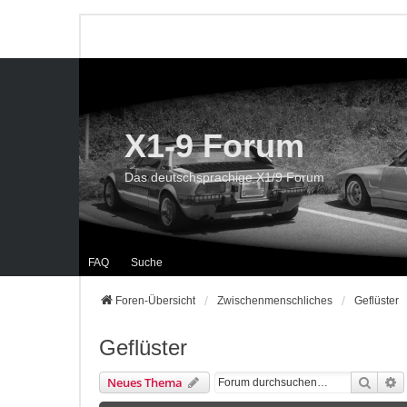
X1-9 Forum
Das deutschsprachige X1/9 Forum
FAQ
Suche
Foren-Übersicht
Zwischenmenschliches
Geflüster
Geflüster
Suche
E
Neues Thema