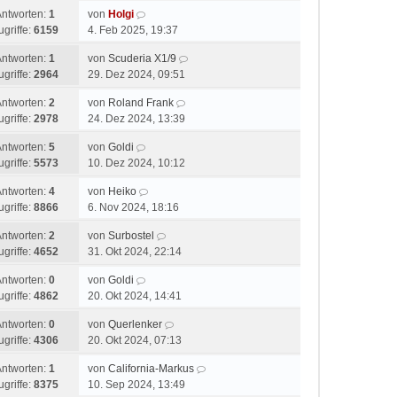
Antworten:
1
von
Holgi
ugriffe:
6159
4. Feb 2025, 19:37
Antworten:
1
von
Scuderia X1/9
ugriffe:
2964
29. Dez 2024, 09:51
Antworten:
2
von
Roland Frank
ugriffe:
2978
24. Dez 2024, 13:39
Antworten:
5
von
Goldi
ugriffe:
5573
10. Dez 2024, 10:12
Antworten:
4
von
Heiko
ugriffe:
8866
6. Nov 2024, 18:16
Antworten:
2
von
Surbostel
ugriffe:
4652
31. Okt 2024, 22:14
Antworten:
0
von
Goldi
ugriffe:
4862
20. Okt 2024, 14:41
Antworten:
0
von
Querlenker
ugriffe:
4306
20. Okt 2024, 07:13
Antworten:
1
von
California-Markus
ugriffe:
8375
10. Sep 2024, 13:49