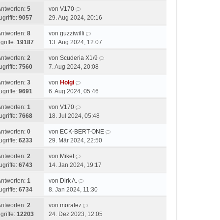
Antworten:
5
von
V170
ugriffe:
9057
29. Aug 2024, 20:16
Antworten:
8
von
guzziwilli
griffe:
19187
13. Aug 2024, 12:07
Antworten:
2
von
Scuderia X1/9
ugriffe:
7560
7. Aug 2024, 20:08
Antworten:
3
von
Holgi
ugriffe:
9691
6. Aug 2024, 05:46
Antworten:
1
von
V170
ugriffe:
7668
18. Jul 2024, 05:48
Antworten:
0
von
ECK-BERT-ONE
ugriffe:
6233
29. Mär 2024, 22:50
Antworten:
2
von
Miket
ugriffe:
6743
14. Jan 2024, 19:17
Antworten:
1
von
Dirk A.
ugriffe:
6734
8. Jan 2024, 11:30
Antworten:
2
von
moralez
griffe:
12203
24. Dez 2023, 12:05