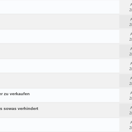
Z
Z
Z
Z
Z
Z
r zu verkaufen
Z
ns sowas verhindert
Z
Z