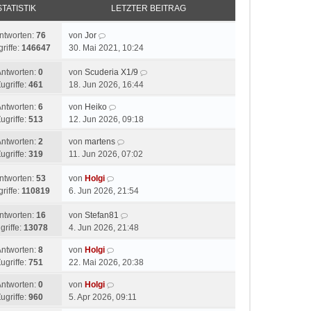
STATISTIK
LETZTER BEITRAG
ntworten:
76
von
Jor
riffe:
146647
30. Mai 2021, 10:24
Antworten:
0
von
Scuderia X1/9
ugriffe:
461
18. Jun 2026, 16:44
Antworten:
6
von
Heiko
ugriffe:
513
12. Jun 2026, 09:18
Antworten:
2
von
martens
ugriffe:
319
11. Jun 2026, 07:02
ntworten:
53
von
Holgi
riffe:
110819
6. Jun 2026, 21:54
ntworten:
16
von
Stefan81
griffe:
13078
4. Jun 2026, 21:48
Antworten:
8
von
Holgi
ugriffe:
751
22. Mai 2026, 20:38
Antworten:
0
von
Holgi
ugriffe:
960
5. Apr 2026, 09:11