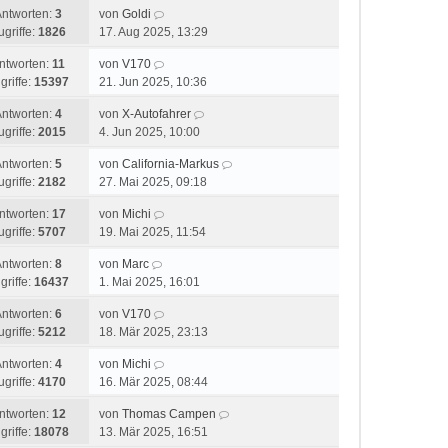
Antworten:
3
von
Goldi
ugriffe:
1826
17. Aug 2025, 13:29
ntworten:
11
von
V170
griffe:
15397
21. Jun 2025, 10:36
Antworten:
4
von
X-Autofahrer
ugriffe:
2015
4. Jun 2025, 10:00
Antworten:
5
von
California-Markus
ugriffe:
2182
27. Mai 2025, 09:18
ntworten:
17
von
Michi
ugriffe:
5707
19. Mai 2025, 11:54
Antworten:
8
von
Marc
griffe:
16437
1. Mai 2025, 16:01
Antworten:
6
von
V170
ugriffe:
5212
18. Mär 2025, 23:13
Antworten:
4
von
Michi
ugriffe:
4170
16. Mär 2025, 08:44
ntworten:
12
von
Thomas Campen
griffe:
18078
13. Mär 2025, 16:51