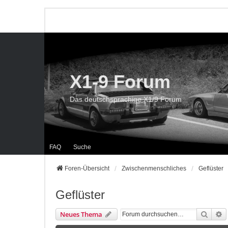
X1-9 Forum
Das deutschsprachige X1/9 Forum
FAQ
Suche
Foren-Übersicht
Zwischenmenschliches
Geflüster
Geflüster
Suche
E
Neues Thema