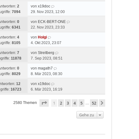
Antworten:
2
von
x19doc
ugriffe:
7094
29. Nov 2023, 12:00
Antworten:
0
von
ECK-BERT-ONE
ugriffe:
6341
22. Nov 2023, 23:33
Antworten:
4
von
Holgi
ugriffe:
8105
4. Okt 2023, 23:07
Antworten:
7
von
Streitberg
griffe:
11878
7. Sep 2023, 08:51
Antworten:
0
von
magath7
ugriffe:
8029
8. Mär 2023, 08:30
ntworten:
12
von
x19doc
griffe:
16723
6. Mär 2023, 16:19
Seite
1
von
52
1
2
3
4
5
52
Nächste
2580 Themen
…
Gehe zu