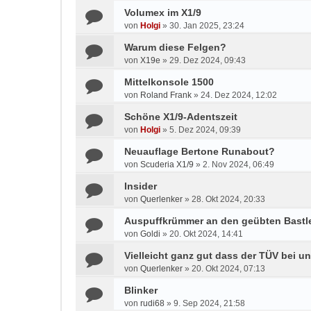
Volumex im X1/9
von
Holgi
»
30. Jan 2025, 23:24
Warum diese Felgen?
von
X19e
»
29. Dez 2024, 09:43
Mittelkonsole 1500
von
Roland Frank
»
24. Dez 2024, 12:02
Schöne X1/9-Adentszeit
von
Holgi
»
5. Dez 2024, 09:39
Neuauflage Bertone Runabout?
von
Scuderia X1/9
»
2. Nov 2024, 06:49
Insider
von
Querlenker
»
28. Okt 2024, 20:33
Auspuffkrümmer an den geübten Bastle
von
Goldi
»
20. Okt 2024, 14:41
Vielleicht ganz gut dass der TÜV bei u
von
Querlenker
»
20. Okt 2024, 07:13
Blinker
von
rudi68
»
9. Sep 2024, 21:58