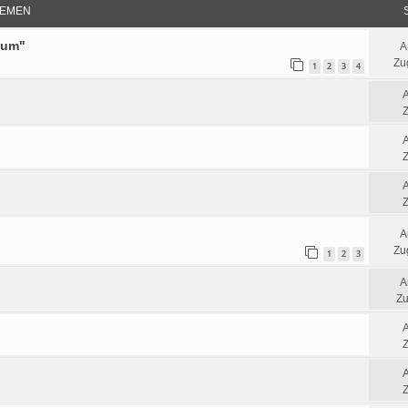
EMEN
tum"
A
Zug
1
2
3
4
Z
Z
Z
A
Zug
1
2
3
A
Zu
Z
Z