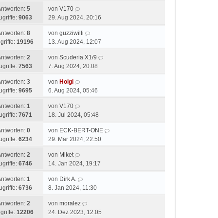
Antworten:
5
von
V170
ugriffe:
9063
29. Aug 2024, 20:16
Antworten:
8
von
guzziwilli
griffe:
19196
13. Aug 2024, 12:07
Antworten:
2
von
Scuderia X1/9
ugriffe:
7563
7. Aug 2024, 20:08
Antworten:
3
von
Holgi
ugriffe:
9695
6. Aug 2024, 05:46
Antworten:
1
von
V170
ugriffe:
7671
18. Jul 2024, 05:48
Antworten:
0
von
ECK-BERT-ONE
ugriffe:
6234
29. Mär 2024, 22:50
Antworten:
2
von
Miket
ugriffe:
6746
14. Jan 2024, 19:17
Antworten:
1
von
Dirk A.
ugriffe:
6736
8. Jan 2024, 11:30
Antworten:
2
von
moralez
griffe:
12206
24. Dez 2023, 12:05