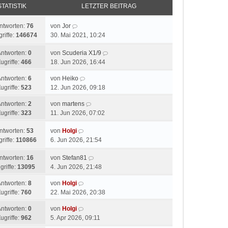
STATISTIK
LETZTER BEITRAG
ntworten:
76
von
Jor
riffe:
146674
30. Mai 2021, 10:24
Antworten:
0
von
Scuderia X1/9
ugriffe:
466
18. Jun 2026, 16:44
Antworten:
6
von
Heiko
ugriffe:
523
12. Jun 2026, 09:18
Antworten:
2
von
martens
ugriffe:
323
11. Jun 2026, 07:02
ntworten:
53
von
Holgi
riffe:
110866
6. Jun 2026, 21:54
ntworten:
16
von
Stefan81
griffe:
13095
4. Jun 2026, 21:48
Antworten:
8
von
Holgi
ugriffe:
760
22. Mai 2026, 20:38
Antworten:
0
von
Holgi
ugriffe:
962
5. Apr 2026, 09:11