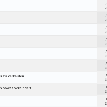
Z
Z
Z
Z
Z
Z
r zu verkaufen
Z
ns sowas verhindert
Z
Z