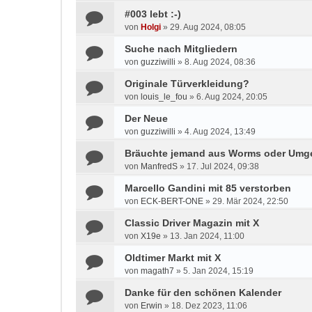
#003 lebt :-)
von
Holgi
»
29. Aug 2024, 08:05
Suche nach Mitgliedern
von
guzziwilli
»
8. Aug 2024, 08:36
Originale Türverkleidung?
von
louis_le_fou
»
6. Aug 2024, 20:05
Der Neue
von
guzziwilli
»
4. Aug 2024, 13:49
Bräuchte jemand aus Worms oder Um
von
ManfredS
»
17. Jul 2024, 09:38
Marcello Gandini mit 85 verstorben
von
ECK-BERT-ONE
»
29. Mär 2024, 22:50
Classic Driver Magazin mit X
von
X19e
»
13. Jan 2024, 11:00
Oldtimer Markt mit X
von
magath7
»
5. Jan 2024, 15:19
Danke für den schönen Kalender
von
Erwin
»
18. Dez 2023, 11:06