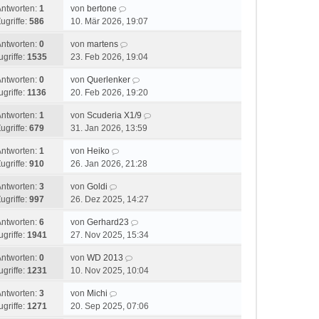
Antworten:
1
von
bertone
ugriffe:
586
10. Mär 2026, 19:07
Antworten:
0
von
martens
ugriffe:
1535
23. Feb 2026, 19:04
Antworten:
0
von
Querlenker
ugriffe:
1136
20. Feb 2026, 19:20
Antworten:
1
von
Scuderia X1/9
ugriffe:
679
31. Jan 2026, 13:59
Antworten:
1
von
Heiko
ugriffe:
910
26. Jan 2026, 21:28
Antworten:
3
von
Goldi
ugriffe:
997
26. Dez 2025, 14:27
Antworten:
6
von
Gerhard23
ugriffe:
1941
27. Nov 2025, 15:34
Antworten:
0
von
WD 2013
ugriffe:
1231
10. Nov 2025, 10:04
Antworten:
3
von
Michi
ugriffe:
1271
20. Sep 2025, 07:06