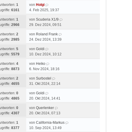
Antworten:
1
von
Holgi
ugriffe:
6161
4. Feb 2025, 19:37
Antworten:
1
von
Scuderia X1/9
ugriffe:
2966
29. Dez 2024, 09:51
Antworten:
2
von
Roland Frank
ugriffe:
2985
24. Dez 2024, 13:39
Antworten:
5
von
Goldi
ugriffe:
5579
10. Dez 2024, 10:12
Antworten:
4
von
Heiko
ugriffe:
8873
6. Nov 2024, 18:16
Antworten:
2
von
Surbostel
ugriffe:
4655
31. Okt 2024, 22:14
Antworten:
0
von
Goldi
ugriffe:
4865
20. Okt 2024, 14:41
Antworten:
0
von
Querlenker
ugriffe:
4307
20. Okt 2024, 07:13
Antworten:
1
von
California-Markus
ugriffe:
8377
10. Sep 2024, 13:49