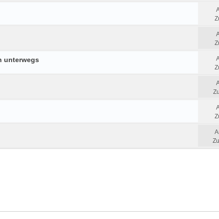
Z
Z
n unterwegs
Z
Zu
Z
A
Zu