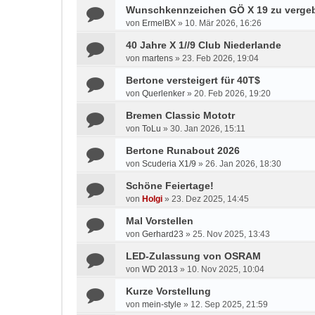
Wunschkennzeichen GÖ X 19 zu verge
von
ErmelBX
»
10. Mär 2026, 16:26
40 Jahre X 1//9 Club Niederlande
von
martens
»
23. Feb 2026, 19:04
Bertone versteigert für 40T$
von
Querlenker
»
20. Feb 2026, 19:20
Bremen Classic Mototr
von
ToLu
»
30. Jan 2026, 15:11
Bertone Runabout 2026
von
Scuderia X1/9
»
26. Jan 2026, 18:30
Schöne Feiertage!
von
Holgi
»
23. Dez 2025, 14:45
Mal Vorstellen
von
Gerhard23
»
25. Nov 2025, 13:43
LED-Zulassung von OSRAM
von
WD 2013
»
10. Nov 2025, 10:04
Kurze Vorstellung
von
mein-style
»
12. Sep 2025, 21:59