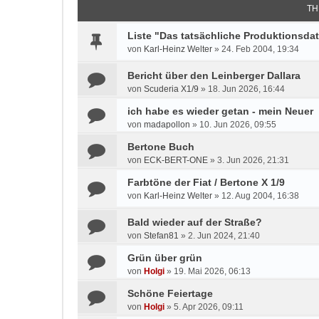
TH
Liste "Das tatsächliche Produktionsda
von
Karl-Heinz Welter
»
24. Feb 2004, 19:34
Bericht über den Leinberger Dallara
von
Scuderia X1/9
»
18. Jun 2026, 16:44
ich habe es wieder getan - mein Neuer
von
madapollon
»
10. Jun 2026, 09:55
Bertone Buch
von
ECK-BERT-ONE
»
3. Jun 2026, 21:31
Farbtöne der Fiat / Bertone X 1/9
von
Karl-Heinz Welter
»
12. Aug 2004, 16:38
Bald wieder auf der Straße?
von
Stefan81
»
2. Jun 2024, 21:40
Grün über grün
von
Holgi
»
19. Mai 2026, 06:13
Schöne Feiertage
von
Holgi
»
5. Apr 2026, 09:11