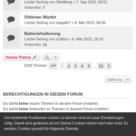
Letzter Beitrag von
Streitberg
«
7. Sep 2023, 08:51
Antworten:
7
Oldtimer Martkt
Letzter Beitrag von
magath7
«
8. Mär 2023, 08:30
Batteriehalterung
Letzter Beitrag von
x19doc
«
6. Mär 2023, 16:19
Antworten:
12
Neues Thema
Seite
1
von
52
1
2
3
4
5
52
Nächste
2580 Themen
…
Gehe zu
BERECHTIGUNGEN IN DIESEM FORUM
Du darfst
keine
neuen Themen in diesem Forum erstellen.
Du darfst
keine
Antworten zu Themen in diesem Forum erstellen.
Du darfst deine Beiträge in diesem Forum
nicht
ändern.
Um bestimmte Funktionen nutzen zu können sind ein paar Einstellungen
Du darfst deine Beiträge in diesem Forum
nicht
löschen.
nötig. Damit wird gesteuert ob ein Dienst Cookies setzen darf oder nicht. Es
Du darfst
keine
Dateianhänge in diesem Forum erstellen.
werden Cookies gesetzt für folgende Dienste: