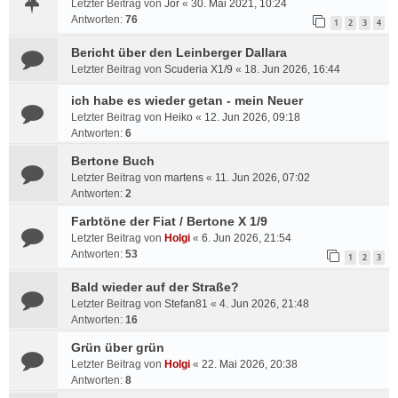
Letzter Beitrag von
Jor
«
30. Mai 2021, 10:24
Antworten:
76
1
2
3
4
Bericht über den Leinberger Dallara
Letzter Beitrag von
Scuderia X1/9
«
18. Jun 2026, 16:44
ich habe es wieder getan - mein Neuer
Letzter Beitrag von
Heiko
«
12. Jun 2026, 09:18
Antworten:
6
Bertone Buch
Letzter Beitrag von
martens
«
11. Jun 2026, 07:02
Antworten:
2
Farbtöne der Fiat / Bertone X 1/9
Letzter Beitrag von
Holgi
«
6. Jun 2026, 21:54
Antworten:
53
1
2
3
Bald wieder auf der Straße?
Letzter Beitrag von
Stefan81
«
4. Jun 2026, 21:48
Antworten:
16
Grün über grün
Letzter Beitrag von
Holgi
«
22. Mai 2026, 20:38
Antworten:
8