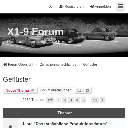
Registrieren
Anmelden
X1-9 Forum
Das deutschsprachige X1/9 Forum
Foren-Übersicht
Zwischenmenschliches
Geflüster
Geflüster
Suche
Erweiterte Suche
Neues Thema
Seite
1
von
52
1
2
3
4
5
52
Nächste
2580 Themen
…
Themen
Liste "Das tatsächliche Produktionsdatum"