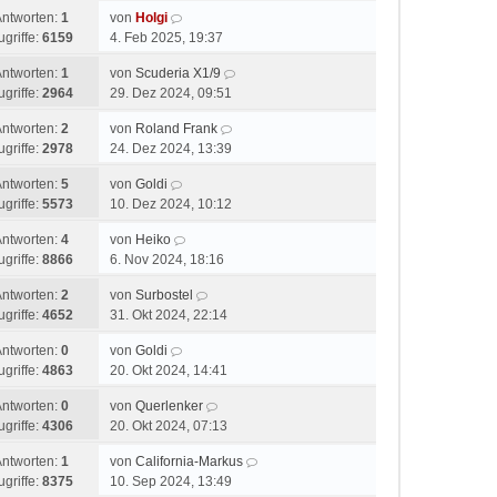
Antworten:
1
von
Holgi
ugriffe:
6159
4. Feb 2025, 19:37
Antworten:
1
von
Scuderia X1/9
ugriffe:
2964
29. Dez 2024, 09:51
Antworten:
2
von
Roland Frank
ugriffe:
2978
24. Dez 2024, 13:39
Antworten:
5
von
Goldi
ugriffe:
5573
10. Dez 2024, 10:12
Antworten:
4
von
Heiko
ugriffe:
8866
6. Nov 2024, 18:16
Antworten:
2
von
Surbostel
ugriffe:
4652
31. Okt 2024, 22:14
Antworten:
0
von
Goldi
ugriffe:
4863
20. Okt 2024, 14:41
Antworten:
0
von
Querlenker
ugriffe:
4306
20. Okt 2024, 07:13
Antworten:
1
von
California-Markus
ugriffe:
8375
10. Sep 2024, 13:49