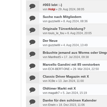
#003 lebt :-)
von
Holgi
»
29. Aug 2024, 08:05
Suche nach Mitgliedern
von
guzziwilli
»
8. Aug 2024, 08:36
Originale Türverkleidung?
von
louis_le_fou
»
6. Aug 2024, 20:05
Der Neue
von
guzziwilli
»
4. Aug 2024, 13:49
Bräuchte jemand aus Worms oder Um
von
ManfredS
»
17. Jul 2024, 09:38
Marcello Gandini mit 85 verstorben
von
ECK-BERT-ONE
»
29. Mär 2024, 22:50
Classic Driver Magazin mit X
von
X19e
»
13. Jan 2024, 11:00
Oldtimer Markt mit X
von
magath7
»
5. Jan 2024, 15:19
Danke für den schönen Kalender
von
Erwin
»
18. Dez 2023, 11:06