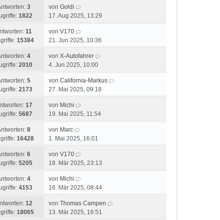
Antworten:
3
von
Goldi
ugriffe:
1822
17. Aug 2025, 13:29
ntworten:
11
von
V170
griffe:
15384
21. Jun 2025, 10:36
Antworten:
4
von
X-Autofahrer
ugriffe:
2010
4. Jun 2025, 10:00
Antworten:
5
von
California-Markus
ugriffe:
2173
27. Mai 2025, 09:18
ntworten:
17
von
Michi
ugriffe:
5687
19. Mai 2025, 11:54
Antworten:
8
von
Marc
griffe:
16428
1. Mai 2025, 16:01
Antworten:
6
von
V170
ugriffe:
5205
18. Mär 2025, 23:13
Antworten:
4
von
Michi
ugriffe:
4153
16. Mär 2025, 08:44
ntworten:
12
von
Thomas Campen
griffe:
18065
13. Mär 2025, 16:51