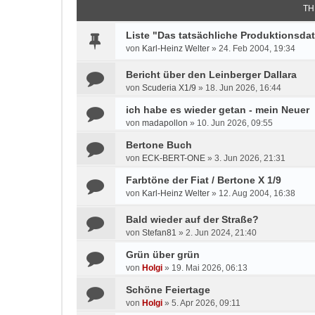
TH
Liste "Das tatsächliche Produktionsda
von
Karl-Heinz Welter
»
24. Feb 2004, 19:34
Bericht über den Leinberger Dallara
von
Scuderia X1/9
»
18. Jun 2026, 16:44
ich habe es wieder getan - mein Neuer
von
madapollon
»
10. Jun 2026, 09:55
Bertone Buch
von
ECK-BERT-ONE
»
3. Jun 2026, 21:31
Farbtöne der Fiat / Bertone X 1/9
von
Karl-Heinz Welter
»
12. Aug 2004, 16:38
Bald wieder auf der Straße?
von
Stefan81
»
2. Jun 2024, 21:40
Grün über grün
von
Holgi
»
19. Mai 2026, 06:13
Schöne Feiertage
von
Holgi
»
5. Apr 2026, 09:11