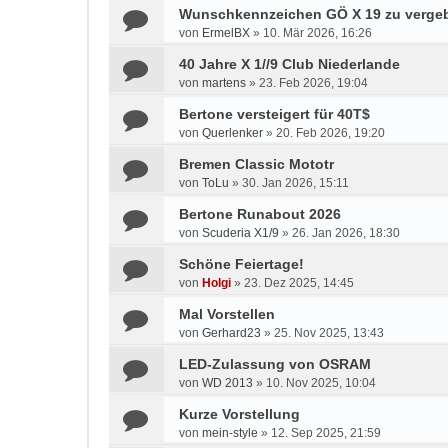
Wunschkennzeichen GÖ X 19 zu verge
von
ErmelBX
»
10. Mär 2026, 16:26
40 Jahre X 1//9 Club Niederlande
von
martens
»
23. Feb 2026, 19:04
Bertone versteigert für 40T$
von
Querlenker
»
20. Feb 2026, 19:20
Bremen Classic Mototr
von
ToLu
»
30. Jan 2026, 15:11
Bertone Runabout 2026
von
Scuderia X1/9
»
26. Jan 2026, 18:30
Schöne Feiertage!
von
Holgi
»
23. Dez 2025, 14:45
Mal Vorstellen
von
Gerhard23
»
25. Nov 2025, 13:43
LED-Zulassung von OSRAM
von
WD 2013
»
10. Nov 2025, 10:04
Kurze Vorstellung
von
mein-style
»
12. Sep 2025, 21:59