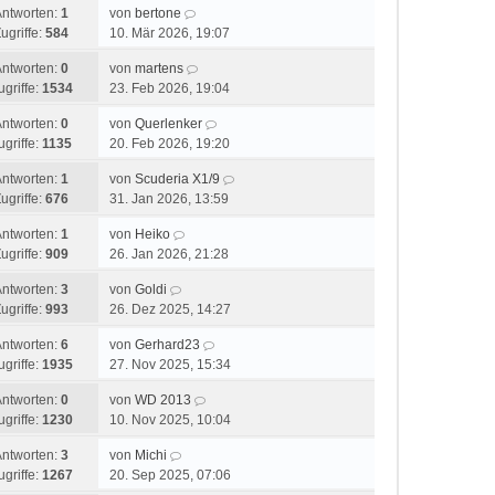
Antworten:
1
von
bertone
ugriffe:
584
10. Mär 2026, 19:07
Antworten:
0
von
martens
ugriffe:
1534
23. Feb 2026, 19:04
Antworten:
0
von
Querlenker
ugriffe:
1135
20. Feb 2026, 19:20
Antworten:
1
von
Scuderia X1/9
ugriffe:
676
31. Jan 2026, 13:59
Antworten:
1
von
Heiko
ugriffe:
909
26. Jan 2026, 21:28
Antworten:
3
von
Goldi
ugriffe:
993
26. Dez 2025, 14:27
Antworten:
6
von
Gerhard23
ugriffe:
1935
27. Nov 2025, 15:34
Antworten:
0
von
WD 2013
ugriffe:
1230
10. Nov 2025, 10:04
Antworten:
3
von
Michi
ugriffe:
1267
20. Sep 2025, 07:06