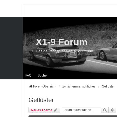
X1-9 Forum
Das deutschsprachige X1/9 Forum
FAQ
Suche
Foren-Übersicht
Zwischenmenschliches
Geflüster
Geflüster
Suche
E
Neues Thema