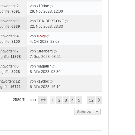
Antworten:
2
von
x19doc
ugriffe:
7091
29. Nov 2023, 12:00
Antworten:
0
von
ECK-BERT-ONE
ugriffe:
6339
22. Nov 2023, 23:33
Antworten:
4
von
Holgi
ugriffe:
8100
4. Okt 2023, 23:07
Antworten:
7
von
Streitberg
griffe:
11868
7. Sep 2023, 08:51
Antworten:
0
von
magath7
ugriffe:
8028
8. Mär 2023, 08:30
ntworten:
12
von
x19doc
griffe:
16721
6. Mär 2023, 16:19
Seite
1
von
52
1
2
3
4
5
52
Nächste
2580 Themen
…
Gehe zu