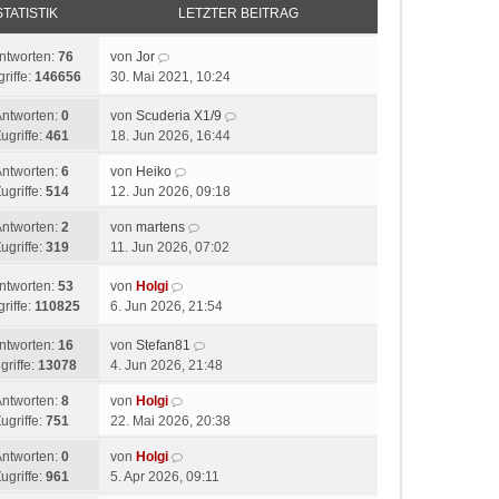
STATISTIK
LETZTER BEITRAG
ntworten:
76
von
Jor
riffe:
146656
30. Mai 2021, 10:24
Antworten:
0
von
Scuderia X1/9
ugriffe:
461
18. Jun 2026, 16:44
Antworten:
6
von
Heiko
ugriffe:
514
12. Jun 2026, 09:18
Antworten:
2
von
martens
ugriffe:
319
11. Jun 2026, 07:02
ntworten:
53
von
Holgi
riffe:
110825
6. Jun 2026, 21:54
ntworten:
16
von
Stefan81
griffe:
13078
4. Jun 2026, 21:48
Antworten:
8
von
Holgi
ugriffe:
751
22. Mai 2026, 20:38
Antworten:
0
von
Holgi
ugriffe:
961
5. Apr 2026, 09:11