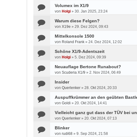
Volumex im X1/9
von
Holgi
»
30. Jan 2025, 23:24
Warum diese Felgen?
von
X19e
»
29. Dez 2024, 09:43
Mittelkonsole 1500
von
Roland Frank
»
24. Dez 2024, 12:02
Schöne X1/9-Adentszeit
von
Holgi
»
5. Dez 2024, 09:39
Neuauflage Bertone Runabout?
von
Scuderia X1/9
»
2. Nov 2024, 06:49
Insider
von
Querlenker
»
28. Okt 2024, 20:33
Auspuffkrümmer an den geübten Bastle
von
Goldi
»
20. Okt 2024, 14:41
Vielleicht ganz gut dass der TÜV bei u
von
Querlenker
»
20. Okt 2024, 07:13
Blinker
von
rudi68
»
9. Sep 2024, 21:58