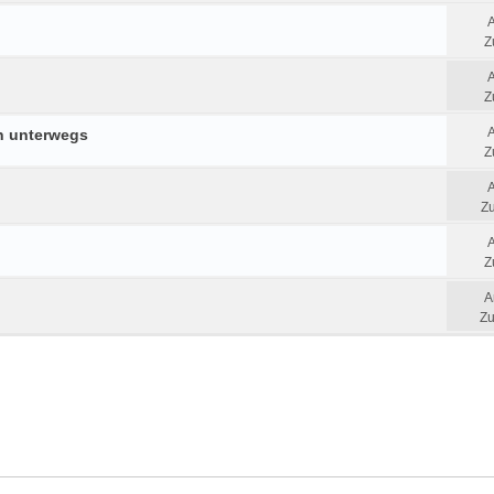
Z
Z
n unterwegs
Z
Zu
Z
A
Zu