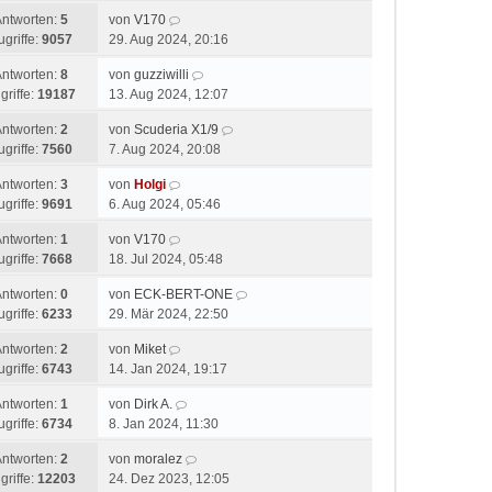
Antworten:
5
von
V170
ugriffe:
9057
29. Aug 2024, 20:16
Antworten:
8
von
guzziwilli
griffe:
19187
13. Aug 2024, 12:07
Antworten:
2
von
Scuderia X1/9
ugriffe:
7560
7. Aug 2024, 20:08
Antworten:
3
von
Holgi
ugriffe:
9691
6. Aug 2024, 05:46
Antworten:
1
von
V170
ugriffe:
7668
18. Jul 2024, 05:48
Antworten:
0
von
ECK-BERT-ONE
ugriffe:
6233
29. Mär 2024, 22:50
Antworten:
2
von
Miket
ugriffe:
6743
14. Jan 2024, 19:17
Antworten:
1
von
Dirk A.
ugriffe:
6734
8. Jan 2024, 11:30
Antworten:
2
von
moralez
griffe:
12203
24. Dez 2023, 12:05