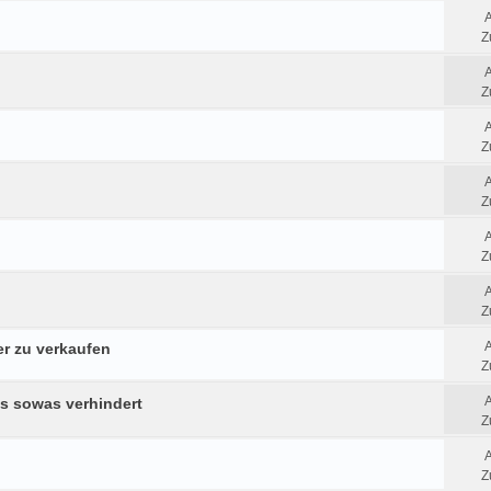
Z
Z
Z
Z
Z
Z
r zu verkaufen
Z
ns sowas verhindert
Z
Z