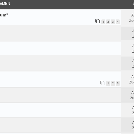
EMEN
tum"
A
Zug
1
2
3
4
Z
Z
Z
A
Zug
1
2
3
A
Zu
Z
Z