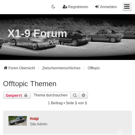
Registrieren
Anmelden
X1-9 Forum
Das deutschsprachige X1/9 Forum
Foren-Übersicht
Zwischenmenschliches
Offtopic
Offtopic Themen
Suche
Erweiterte Suche
Gesperrt
1 Beitrag • Seite
1
von
1
Holgi
Site Admin