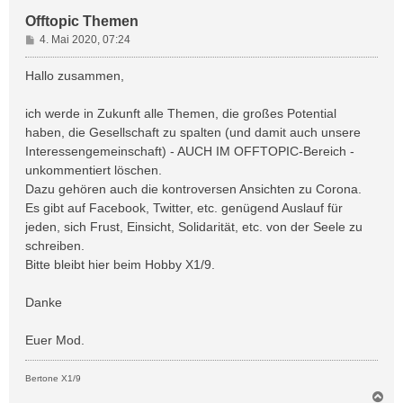
Offtopic Themen
B
4. Mai 2020, 07:24
e
i
Hallo zusammen,
t
r
ich werde in Zukunft alle Themen, die großes Potential
a
haben, die Gesellschaft zu spalten (und damit auch unsere
g
Interessengemeinschaft) - AUCH IM OFFTOPIC-Bereich -
unkommentiert löschen.
Dazu gehören auch die kontroversen Ansichten zu Corona.
Es gibt auf Facebook, Twitter, etc. genügend Auslauf für
jeden, sich Frust, Einsicht, Solidarität, etc. von der Seele zu
schreiben.
Bitte bleibt hier beim Hobby X1/9.
Danke
Euer Mod.
Bertone X1/9
N