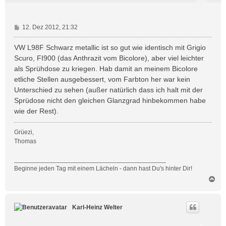
B
12. Dez 2012, 21:32
e
i
VW L98F Schwarz metallic ist so gut wie identisch mit Grigio
t
Scuro, FI900 (das Anthrazit vom Bicolore), aber viel leichter
r
als Sprühdose zu kriegen. Hab damit an meinem Bicolore
a
etliche Stellen ausgebessert, vom Farbton her war kein
g
Unterschied zu sehen (außer natürlich dass ich halt mit der
Sprüdose nicht den gleichen Glanzgrad hinbekommen habe
wie der Rest).
Grüezi,
Thomas
___________________________________________
Beginne jeden Tag mit einem Lächeln - dann hast Du's hinter Dir!
N
a
c
h
Karl-Heinz Welter
o
b