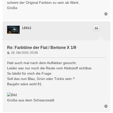
scheint der Original Farbton zu sein ab Werk.
Grüße
N
a
c
h
LE612
o
b
e
n
Re: Farbtöne der Fiat / Bertone X 1/9
B
26. Okt 2020, 03:08
e
i
Hab auch mal nach dem Aufkleber gesucht.
t
Leider war nur noch die Reste vom Klebstoff sichtbar.
r
So bleibt für mich die Frage:
a
Soll das nun Blau, Grün oder Türkis sein ?
g
Baujahr wäre wohl 81.
Grüße aus dem Schwarzwald
N
a