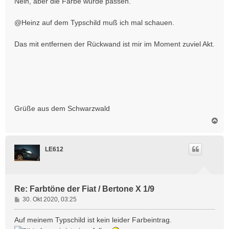
Nein, aber die Farbe würde passen.
@Heinz auf dem Typschild muß ich mal schauen.
Das mit entfernen der Rückwand ist mir im Moment zuviel Akt.
Grüße aus dem Schwarzwald
N
a
c
h
LE612
o
b
e
n
Re: Farbtöne der Fiat / Bertone X 1/9
B
30. Okt 2020, 03:25
e
i
Auf meinem Typschild ist kein leider Farbeintrag.
t