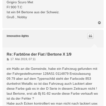
Grigiro Scuro Met
a
FI 900 T.C
g
Ist ein 84 Bertone aus der Schweiz.
Gruß , Nobby
N
a
c
h
innovative-lights
o
b
e
n
Re: Farbtöne der Fiat / Bertone X 1/9
B
17. Mai 2019, 07:11
e
i
ein Hallo an die Gemeinde, habe ein Fahrzeug gefunden mit
t
der Fahrgestellnummer 128AS1 0114879 Erstzulassung
r
09.79 aber auf dem Typenschild steht der Farbcode 853
a
dunkelrot Metallic so ist das Fahrzeug auch Lackiert aber
g
diese Farbe gab es in der D Serie in diesem Zeitraum nicht !
laut Bertone, erst ab Bj 81-82 wurde diese Farbe verkauft wo
ist da der Fehler ?
Habe auch Ecken kontrolliert wo man nicht nach lackiert usw.