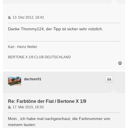
e
n
B
13. Dez 2012, 18:42
e
i
Danke Thommy124, der Tipp ist sicher sehr nützlich.
t
r
a
Karl - Heinz Welter
g
BERTONE X 1/9 CLUB DEUTSCHLAND
N
a
c
h
dachser01
o
b
e
n
Re: Farbtöne der Fiat / Bertone X 1/9
B
17. Mär 2015, 16:50
e
i
Moin , ich habe mal nachgeschaut, die Farbnummer von
t
meinem lauten:
r