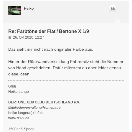
c
h
Heiko
o
b
e
n
Re: Farbtöne der Fiat / Bertone X 1/9
B
26. Okt 2020, 12:27
e
i
Das sieht mir nicht nach originaler Farbe aus.
t
r
Hinter der Rückwandverkleidung Fahrersitz steht die Nummer
a
von Hand geschrieben. Dafür müsstest du aber leider genau
g
diese lösen.
Gruß
Heiko Lange
BERTONE X1/9 CLUB DEUTSCHLAND e.V.
Mitgliederverwaltung/Homepage
heiko.lange(at)x1-9.de
www.x1-9.de
1500er 5-Speed