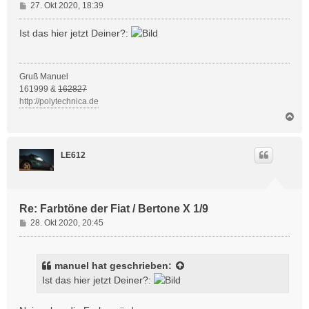
B
27. Okt 2020, 18:39
e
i
Ist das hier jetzt Deiner?:
t
r
a
Gruß Manuel
g
161999 &
162827
http://polytechnica.de
N
a
c
h
LE612
o
b
e
n
Re: Farbtöne der Fiat / Bertone X 1/9
B
28. Okt 2020, 20:45
e
i
t
manuel
hat geschrieben:
r
Ist das hier jetzt Deiner?:
a
g