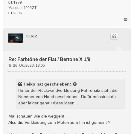
01/1979
Maserati 4200GT
01/2006
N
a
c
h
LE612
o
b
e
n
Re: Farbtöne der Fiat / Bertone X 1/9
B
26. Okt 2020, 18:05
e
i
t
Heiko
hat geschrieben:
r
Hinter der Rückwandverkleidung Fahrersitz steht die
a
Nummer von Hand geschrieben. Dafür müsstest du
g
aber leider genau diese lösen.
Mal schauen wie die weggeht.
Also die Verkleidung zum Motorraum hin ist gemeint ?