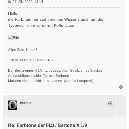
B
27. Okt 2020, 13:14
e
i
Hallo,
t
die Farbnummer steht meines Wissens auch auf dem
r
Typenschild im vorderen Kofferraum.
a
g
Alles Gute, Heinz !
128 AS 0085261 - 03-03-1978
Der Besitz eines X 1/9 ..... bedeutet den Besitz eines Stückes
Automobilgeschichte. (Nuccio Bertone)
Motoren trinken nicht ..... sie atmen. (Aurelio Lampredi)
N
a
c
h
manuel
o
b
e
n
Re: Farbtöne der Fiat / Bertone X 1/9