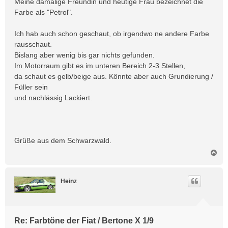
Meine damalige Freundin und heutige Frau bezeichnet die
Farbe als "Petrol".
Ich hab auch schon geschaut, ob irgendwo ne andere Farbe
rausschaut.
Bislang aber wenig bis gar nichts gefunden.
Im Motorraum gibt es im unteren Bereich 2-3 Stellen,
da schaut es gelb/beige aus. Könnte aber auch Grundierung /
Füller sein
und nachlässig Lackiert.
Grüße aus dem Schwarzwald.
N
a
c
h
Heinz
o
b
e
n
Re: Farbtöne der Fiat / Bertone X 1/9