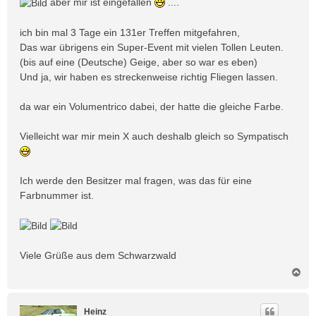
aber mir ist eingefallen
....
r
a
ich bin mal 3 Tage ein 131er Treffen mitgefahren,
g
Das war übrigens ein Super-Event mit vielen Tollen Leuten.
(bis auf eine (Deutsche) Geige, aber so war es eben)
Und ja, wir haben es streckenweise richtig Fliegen lassen.
da war ein Volumentrico dabei, der hatte die gleiche Farbe.
Vielleicht war mir mein X auch deshalb gleich so Sympatisch
Ich werde den Besitzer mal fragen, was das für eine
Farbnummer ist.
Viele Grüße aus dem Schwarzwald
N
a
c
h
Heinz