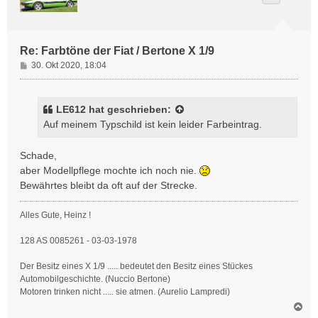
o
b
e
n
Re: Farbtöne der Fiat / Bertone X 1/9
B
30. Okt 2020, 18:04
e
i
t
LE612
hat geschrieben:
r
Auf meinem Typschild ist kein leider Farbeintrag.
a
g
Schade,
aber Modellpflege mochte ich noch nie.
Bewährtes bleibt da oft auf der Strecke.
Alles Gute, Heinz !
128 AS 0085261 - 03-03-1978
Der Besitz eines X 1/9 ..... bedeutet den Besitz eines Stückes
Automobilgeschichte. (Nuccio Bertone)
Motoren trinken nicht ..... sie atmen. (Aurelio Lampredi)
N
a