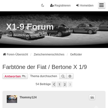
Registrieren
Anmelden
X1-9 Forum
Das deutschsprachige X1/9 Forum
Foren-Übersicht
Zwischenmenschliches
Geflüster
Farbtöne der Fiat / Bertone X 1/9
Suche
Erweiterte Suche
Antworten
1
2
3
Vorherige
54 Beiträge
Thommy124