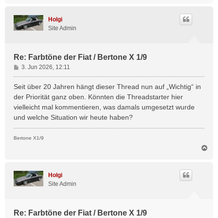
c
h
Holgi
o
Site Admin
b
e
n
Re: Farbtöne der Fiat / Bertone X 1/9
B
3. Jun 2026, 12:11
e
i
Seit über 20 Jahren hängt dieser Thread nun auf „Wichtig“ in
t
der Priorität ganz oben. Könnten die Threadstarter hier
r
vielleicht mal kommentieren, was damals umgesetzt wurde
a
und welche Situation wir heute haben?
g
Bertone X1/9
N
a
c
h
Holgi
o
Site Admin
b
e
n
Re: Farbtöne der Fiat / Bertone X 1/9