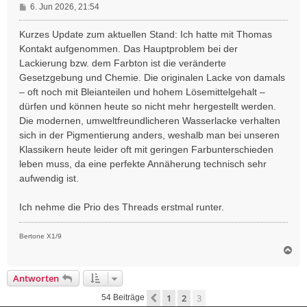
B
6. Jun 2026, 21:54
e
i
Kurzes Update zum aktuellen Stand: Ich hatte mit Thomas
t
Kontakt aufgenommen. Das Hauptproblem bei der
r
Lackierung bzw. dem Farbton ist die veränderte
a
Gesetzgebung und Chemie. Die originalen Lacke von damals
g
– oft noch mit Bleianteilen und hohem Lösemittelgehalt –
dürfen und können heute so nicht mehr hergestellt werden.
Die modernen, umweltfreundlicheren Wasserlacke verhalten
sich in der Pigmentierung anders, weshalb man bei unseren
Klassikern heute leider oft mit geringen Farbunterschieden
leben muss, da eine perfekte Annäherung technisch sehr
aufwendig ist.
Ich nehme die Prio des Threads erstmal runter.
Bertone X1/9
N
a
c
Antworten
h
o
1
2
3
Vorherige
54 Beiträge
b