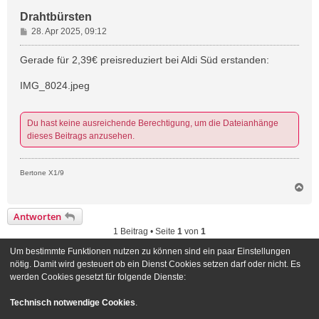
Drahtbürsten
B
28. Apr 2025, 09:12
e
i
Gerade für 2,39€ preisreduziert bei Aldi Süd erstanden:
t
r
IMG_8024.jpeg
a
g
Du hast keine ausreichende Berechtigung, um die Dateianhänge
dieses Beitrags anzusehen.
Bertone X1/9
N
a
c
Antworten
h
1 Beitrag • Seite
1
von
1
o
b
Um bestimmte Funktionen nutzen zu können sind ein paar Einstellungen
e
Gehe zu
nötig. Damit wird gesteuert ob ein Dienst Cookies setzen darf oder nicht. Es
n
werden Cookies gesetzt für folgende Dienste:
Foren-Übersicht
Kontakt
Technisch notwendige Cookies
.