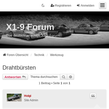
Registrieren
Anmelden
X1-9 Forum
Das deutschsprachige X1/9 Forum
Foren-Übersicht
Technik
Werkzeug
Drahtbürsten
Suche
Erweiterte Suche
Antworten
1 Beitrag • Seite
1
von
1
Holgi
Site Admin