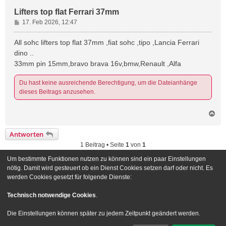
Lifters top flat Ferrari 37mm
B
17. Feb 2026, 12:47
e
i
All sohc lifters top flat 37mm ,fiat sohc ,tipo ,Lancia Ferrari
t
dino ..
r
33mm pin 15mm,bravo brava 16v,bmw,Renault ,Alfa
a
g
Du hast keine ausreichende Berechtigung, um die Dateianhänge
dieses Beitrags anzusehen.
N
a
c
Antworten
h
1 Beitrag • Seite
1
von
1
o
b
Um bestimmte Funktionen nutzen zu können sind ein paar Einstellungen
e
Gehe zu
nötig. Damit wird gesteuert ob ein Dienst Cookies setzen darf oder nicht. Es
n
werden Cookies gesetzt für folgende Dienste:
Foren-Übersicht
Kontakt
Technisch notwendige Cookies
.
Powered by
phpBB
® Forum Software © phpBB Limited
Die Einstellungen können später zu jedem Zeitpunkt geändert werden.
Deutsche Übersetzung durch
phpBB.de