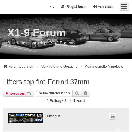
Registrieren
Anmelden
X1-9 Forum
Das deutschsprachige X1/9 Forum
Foren-Übersicht
Verkäufe und Gesuche
Kommerzielle Angebote
Lifters top flat Ferrari 37mm
Suche
Erweiterte Suche
Antworten
1 Beitrag • Seite
1
von
1
simemk