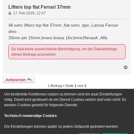
Lifters top flat Ferrari 37mm
B
17. Feb 2026, 12:47
e
i
All sohc lifters top flat 37mm ,fiat sohc ,tipo ,Lancia Ferrari
t
dino ..
r
33mm pin 15mm,bravo brava 16v,bmw,Renault ,Alfa
a
g
Du hast keine ausreichende Berechtigung, um die Dateianhänge
dieses Beitrags anzusehen.
N
a
c
Antworten
h
1 Beitrag • Seite
1
von
1
o
b
Um bestimmte Funktionen nutzen zu können sind ein paar Einstellungen
e
Gehe zu
nötig. Damit wird gesteuert ob ein Dienst Cookies setzen darf oder nicht. Es
n
werden Cookies gesetzt für folgende Dienste:
Foren-Übersicht
Kontakt
Technisch notwendige Cookies
.
Powered by
phpBB
® Forum Software © phpBB Limited
Die Einstellungen können später zu jedem Zeitpunkt geändert werden.
Deutsche Übersetzung durch
phpBB.de