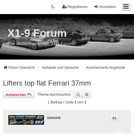
Registrieren
Anmelden
X1-9 Forum
Das deutschsprachige X1/9 Forum
Foren-Übersicht
Verkäufe und Gesuche
Kommerzielle Angebote
Lifters top flat Ferrari 37mm
Suche
Erweiterte Suche
Antworten
1 Beitrag • Seite
1
von
1
simemk