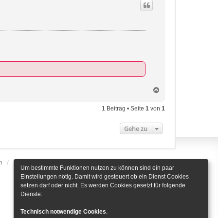
N
a
c
1 Beitrag • Seite
1
von
1
h
o
Gehe zu
b
e
n
m
Alle Zeiten sind
UTC+01:00
Cookie-Einstellungen
Um bestimmte Funktionen nutzen zu können sind ein paar
Einstellungen nötig. Damit wird gesteuert ob ein Dienst Cookies
setzen darf oder nicht. Es werden Cookies gesetzt für folgende
Dienste:
Technisch notwendige Cookies
.