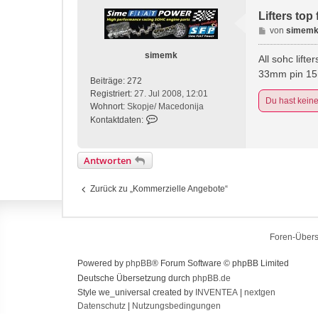
Lifters top
B
von
simem
e
simemk
i
All sohc lifte
t
33mm pin 15
Beiträge:
272
r
Registriert:
27. Jul 2008, 12:01
a
Du hast kein
Wohnort:
Skopje/ Macedonija
g
K
Kontaktdaten:
o
n
t
Antworten
a
k
Zurück zu „Kommerzielle Angebote“
t
d
a
t
Foren-Übers
e
n
Powered by
phpBB
® Forum Software © phpBB Limited
v
Deutsche Übersetzung durch
phpBB.de
o
Style we_universal created by
INVENTEA
|
nextgen
n
Datenschutz
|
Nutzungsbedingungen
s