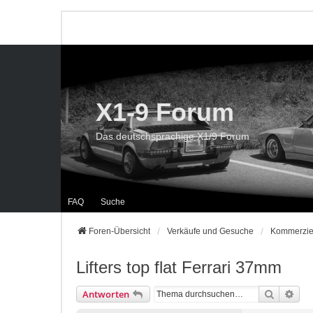
X1-9 Forum
Das deutschsprachige X1/9 Forum
FAQ
Suche
Foren-Übersicht
Verkäufe und Gesuche
Kommerzie
Lifters top flat Ferrari 37mm
Suche
Erwe
Antworten