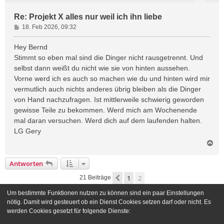
Re: Projekt X alles nur weil ich ihn liebe
B
18. Feb 2026, 09:32
e
i
Hey Bernd
t
Stimmt so eben mal sind die Dinger nicht rausgetrennt. Und
r
selbst dann weißt du nicht wie sie von hinten aussehen.
a
Vorne werd ich es auch so machen wie du und hinten wird mir
g
vermutlich auch nichts anderes übrig bleiben als die Dinger
von Hand nachzufragen. Ist mittlerweile schwierig geworden
gewisse Teile zu bekommen. Werd mich am Wochenende
mal daran versuchen. Werd dich auf dem laufenden halten.
LG Gery
N
a
c
Antworten
h
o
1
2
Vorherige
21 Beiträge
b
e
Um bestimmte Funktionen nutzen zu können sind ein paar Einstellungen
n
Gehe zu
nötig. Damit wird gesteuert ob ein Dienst Cookies setzen darf oder nicht. Es
werden Cookies gesetzt für folgende Dienste: