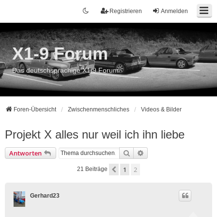
Registrieren
Anmelden
X1-9 Forum
Das deutschsprachige X1/9 Forum
Foren-Übersicht
Zwischenmenschliches
Videos & Bilder
Projekt X alles nur weil ich ihn liebe
Suche
Erweiterte Suche
Antworten
1
2
Vorherige
21 Beiträge
Gerhard23