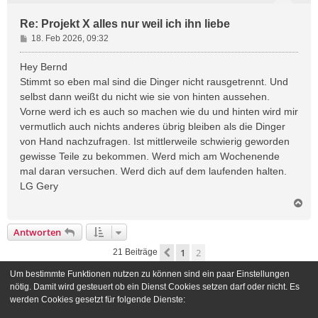
Re: Projekt X alles nur weil ich ihn liebe
B
18. Feb 2026, 09:32
e
i
Hey Bernd
t
Stimmt so eben mal sind die Dinger nicht rausgetrennt. Und
r
selbst dann weißt du nicht wie sie von hinten aussehen.
a
Vorne werd ich es auch so machen wie du und hinten wird mir
g
vermutlich auch nichts anderes übrig bleiben als die Dinger
von Hand nachzufragen. Ist mittlerweile schwierig geworden
gewisse Teile zu bekommen. Werd mich am Wochenende
mal daran versuchen. Werd dich auf dem laufenden halten.
LG Gery
N
a
c
Antworten
h
o
1
2
Vorherige
21 Beiträge
b
e
Um bestimmte Funktionen nutzen zu können sind ein paar Einstellungen
n
Gehe zu
nötig. Damit wird gesteuert ob ein Dienst Cookies setzen darf oder nicht. Es
werden Cookies gesetzt für folgende Dienste: