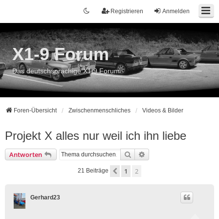
Registrieren
Anmelden
X1-9 Forum
Das deutschsprachige X1/9 Forum
Foren-Übersicht
Zwischenmenschliches
Videos & Bilder
Projekt X alles nur weil ich ihn liebe
Suche
Erweiterte Suche
Antworten
1
2
Vorherige
21 Beiträge
Gerhard23