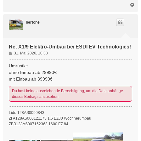
N
a
c
h
bertone
o
b
e
n
Re: X1/9 Elektro-Umbau bei ESDI EV Technologies!
B
31. Mai 2026, 10:33
e
i
Umrüstkit
t
ohne Einbau ab 29990€
r
mit Einbau ab 39990€
a
g
Du hast keine ausreichende Berechtigung, um die Dateianhänge
dieses Beitrags anzusehen.
Lido 128AS0090843
ZFA128AS000121175 1,6 EZ80 Wochnerumbau
ZBB128AS007152363 1600 EZ 84