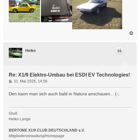
N
a
c
h
Heiko
o
b
e
n
Re: X1/9 Elektro-Umbau bei ESDI EV Technologies!
B
31. Mai 2026, 14:56
e
i
Den kann man sich auch bald in Natura anschauen... (-;
t
r
a
Gruß
g
Heiko Lange
BERTONE X1/9 CLUB DEUTSCHLAND e.V.
Mitgliederverwaltung/Homepage