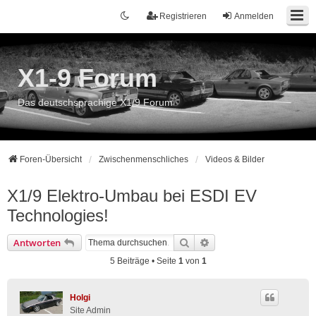
Registrieren
Anmelden
X1-9 Forum
Das deutschsprachige X1/9 Forum
Foren-Übersicht
Zwischenmenschliches
Videos & Bilder
X1/9 Elektro-Umbau bei ESDI EV
Technologies!
Suche
Erweiterte Suche
Antworten
5 Beiträge • Seite
1
von
1
Holgi
Site Admin