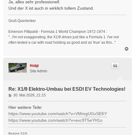
i
Ja, alles sehr professionell.
t
Und der X ist auch in wirklich tollem Zustand.
r
a
Gruß Querlenker
g
Emerson Fittipaldi - Formula 1 World Champion 1972-1974 :
"...I'm not exaggerating, the X1/9 drives just like a Formula 1. I've not
often tested a car with road holding as good and as 'true' as this..."
N
a
c
h
Holgi
o
Site Admin
b
e
n
Re: X1/9 Elektro-Umbau bei ESDI EV Technologies!
B
30. Mai 2026, 21:15
e
i
Hier weitere Teile:
t
https://www.youtube.com/watch?v=VMmgUGxSEKY
r
https://www.youtube.com/watch?v=exc9T5eYH1o
a
g
Bertone X1/9