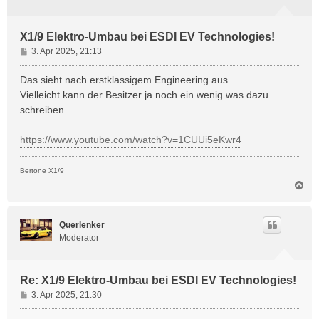
X1/9 Elektro-Umbau bei ESDI EV Technologies!
B
3. Apr 2025, 21:13
e
i
Das sieht nach erstklassigem Engineering aus.
t
Vielleicht kann der Besitzer ja noch ein wenig was dazu
r
schreiben.
a
g
https://www.youtube.com/watch?v=1CUUi5eKwr4
Bertone X1/9
N
a
c
h
Querlenker
o
Moderator
b
e
n
Re: X1/9 Elektro-Umbau bei ESDI EV Technologies!
B
3. Apr 2025, 21:30
e