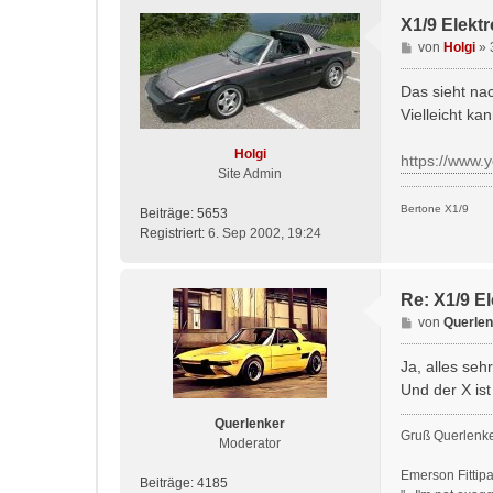
X1/9 Elekt
B
von
Holgi
»
e
i
Das sieht na
t
Vielleicht ka
r
a
Holgi
https://www
g
Site Admin
Bertone X1/9
Beiträge:
5653
Registriert:
6. Sep 2002, 19:24
Re: X1/9 E
B
von
Querlen
e
i
Ja, alles sehr
t
Und der X ist
r
a
Querlenker
Gruß Querlenk
g
Moderator
Emerson Fittip
Beiträge:
4185