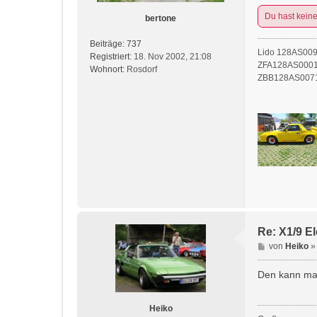
g
Du hast kein
bertone
Beiträge:
737
Lido 128AS00
Registriert:
18. Nov 2002, 21:08
ZFA128AS0001
Wohnort:
Rosdorf
ZBB128AS0071
Re: X1/9 E
B
von
Heiko
e
i
Den kann man
t
r
Heiko
a