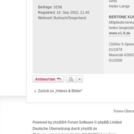
Gruß
g
Heiko Lange
Beiträge:
3158
Registriert:
16. Sep 2002, 21:40
BERTONE X1/
Wohnort:
Burbach/Siegerland
Mitgliederver
heiko.lange(at)
www.x1-9.de
1500er 5-Spee
01/1979
Maserati 4200
01/2006
Antworten
Zurück zu „Videos & Bilder“
Foren-Übers
Powered by
phpBB
® Forum Software © phpBB Limited
Deutsche Übersetzung durch
phpBB.de