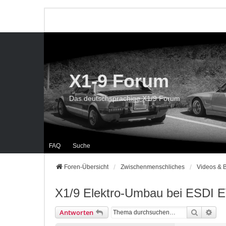
X1-9 Forum
Das deutschsprachige X1/9 Forum
FAQ
Suche
Foren-Übersicht
Zwischenmenschliches
Videos & B
X1/9 Elektro-Umbau bei ESDI E
Suche
Erwe
Antworten