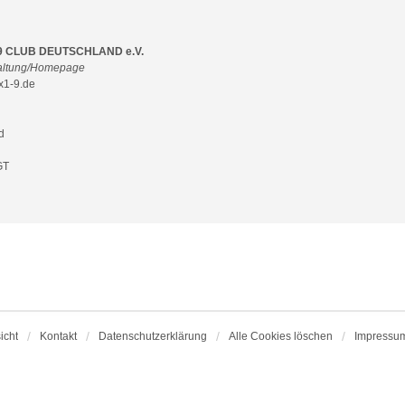
9 CLUB DEUTSCHLAND e.V.
waltung/Homepage
x1-9.de
d
GT
icht
Kontakt
Datenschutzerklärung
Alle Cookies löschen
Impressu