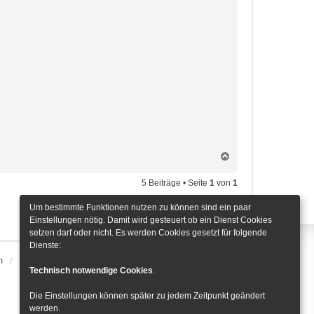
N
a
c
5 Beiträge • Seite
1
von
1
h
o
Um bestimmte Funktionen nutzen zu können sind ein paar
Gehe zu
b
Einstellungen nötig. Damit wird gesteuert ob ein Dienst Cookies
e
setzen darf oder nicht. Es werden Cookies gesetzt für folgende
n
Dienste:
m
Alle Zeiten sind
UTC+01:00
Cookie-Einstellungen
Technisch notwendige Cookies
.
Die Einstellungen können später zu jedem Zeitpunkt geändert
werden.