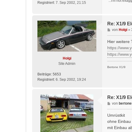
"...I'm not exag
Registriert:
7. Sep 2002, 21:15
Re: X1/9 E
B
von
Holgi
»
e
i
Hier weitere T
t
https://www
r
https://www
a
Holgi
g
Site Admin
Bertone X1/9
Beiträge:
5653
Registriert:
6. Sep 2002, 19:24
Re: X1/9 E
B
von
bertone
e
i
Umrüstkit
t
ohne Einbau
r
mit Einbau a
a