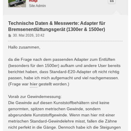
Holgi
Site Admin
Technische Daten & Messwerte: Adapter für
Bremsenentlüftungsgerät (1300er & 1500er)
B
30. Mai 2026, 10:42
e
i
Hallo zusammen,
t
r
da die Frage nach dem passenden Adapter zum Entlüften
a
(besonders für den 1500er) aufkam und andere User bereits
g
berichtet haben, dass Standard-E20-Adapter oft nicht richtig
passen, habe ich mich aufgemacht und viel nachgemessen.
(Frage war
hier
gestellt worden.)
Vorab zur Gewindemessung:
Die Gewinde auf diesen Kunststoffbehältern sind keine
genormten, spitzen metrischen Gewinde, sondern
abgerundete Kunststoffgewinde. Wenn man hier mit einer
metrischen Standard-Gewindelehre misst, fallen die Zähne
nicht perfekt in die Gänge. Dennoch habe ich die Steigungen