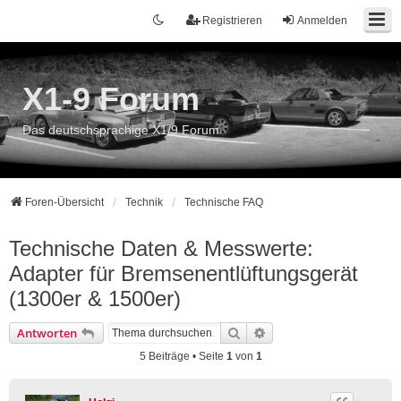
Registrieren
Anmelden
X1-9 Forum
Das deutschsprachige X1/9 Forum
Foren-Übersicht
Technik
Technische FAQ
Technische Daten & Messwerte:
Adapter für Bremsenentlüftungsgerät
(1300er & 1500er)
Suche
Erweiterte Suche
Antworten
5 Beiträge • Seite
1
von
1