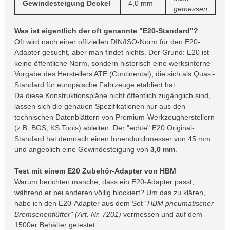
Gewindesteigung Deckel
4,0 mm
gemessen
Was ist eigentlich der oft genannte "E20-Standard"?
Oft wird nach einer offiziellen DIN/ISO-Norm für den E20-
Adapter gesucht, aber man findet nichts. Der Grund: E20 ist
keine öffentliche Norm, sondern historisch eine werksinterne
Vorgabe des Herstellers ATE (Continental), die sich als Quasi-
Standard für europäische Fahrzeuge etabliert hat.
Da diese Konstruktionspläne nicht öffentlich zugänglich sind,
lassen sich die genauen Spezifikationen nur aus den
technischen Datenblättern von Premium-Werkzeugherstellern
(z.B. BGS, KS Tools) ableiten. Der "echte" E20 Original-
Standard hat demnach einen Innendurchmesser von 45 mm
und angeblich eine Gewindesteigung von
3,0 mm
.
Test mit einem E20 Zubehör-Adapter von HBM
Warum berichten manche, dass ein E20-Adapter passt,
während er bei anderen völlig blockiert? Um das zu klären,
habe ich den E20-Adapter aus dem Set
"HBM pneumatischer
Bremsenentlüfter" (Art. Nr. 7201)
vermessen und auf dem
1500er Behälter getestet.