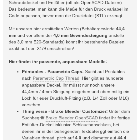
Schraubdeckel und Entlüfter (oft als OpenSCAD-Dateien).
Das bedeutet, man kann die Maße für den Druck variabel im
Code anpassen, bevor man die Druckdatei (STL) erzeugt.
Mit unseren hier ermittelten Werten (Behältergewinde
44,4
mm
und vor allem der
4,0 mm Gewindesteigung
anstelle
des 3,0 mm E20-Standards) könnt ihr bestehende Dateien
exakt auf den X1/9 umschreiben!
Hier findet ihr passende, anpassbare Modelle:
Printables - Parametric Caps:
Sucht auf Printables
nach
Parametric Cap Thread
. Hier gibt es hunderte
anpassbare Deckel. Ihr müsst nur noch unsere
44,4mm / 4mm Steigung eingeben und oben mittig ein
Loch für euer Druckluft-Fitting (z.B. 1/4 Zoll oder M10)
vorsehen.
Thingiverse - Brake Bleeder Customizer:
Unter dem
Suchbegriff
Brake Bleeder OpenSCAD
findet ihr fertige
Entlüfter-Deckel inklusive Schlauchanschluss, bei
denen ihr in der beiliegenden Textdatei ggf einfach die
Variablen thread_pitch auf
4.0
und diameter auf
44.4