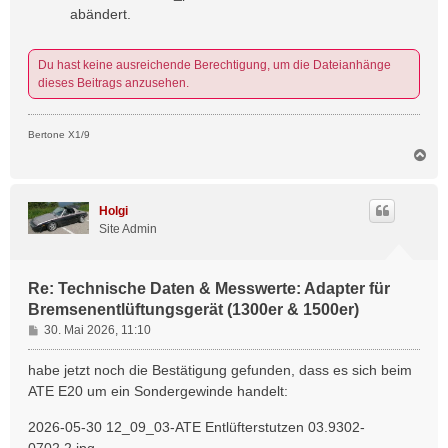
abändert.
Du hast keine ausreichende Berechtigung, um die Dateianhänge
dieses Beitrags anzusehen.
Bertone X1/9
N
a
c
h
Holgi
o
Site Admin
b
e
n
Re: Technische Daten & Messwerte: Adapter für
Bremsenentlüftungsgerät (1300er & 1500er)
B
30. Mai 2026, 11:10
e
i
habe jetzt noch die Bestätigung gefunden, dass es sich beim
t
ATE E20 um ein Sondergewinde handelt:
r
a
2026-05-30 12_09_03-ATE Entlüfterstutzen 03.9302-
g
0702.2.jpg