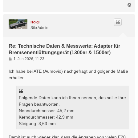
N
a
c
h
Holgi
o
Site Admin
b
e
n
Re: Technische Daten & Messwerte: Adapter für
Bremsenentlüftungsgerät (1300er & 1500er)
B
1. Jun 2026, 11:23
e
i
Ich habe bei ATE (Aumovio) nachgefragt und golgende Maße
t
erhalten:
r
a
g
Folgende Daten kann ich Ihnen nennen, das sollte Ihre
Fragen beantworten.
Nenndurchmesser: 45,2 mm
Kerndurchmesser: 42,9 mm
Steigung: 3,63 mm
Damit ist auch wieder klar, dass die Angaben von vielen E20