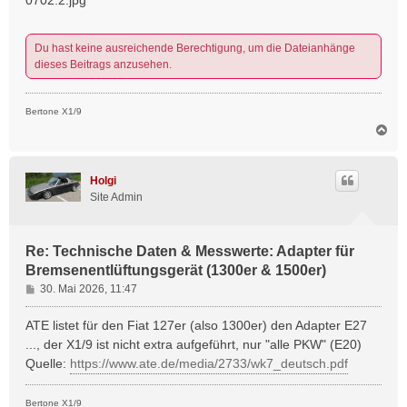
Du hast keine ausreichende Berechtigung, um die Dateianhänge
dieses Beitrags anzusehen.
Bertone X1/9
N
a
c
h
Holgi
o
Site Admin
b
e
n
Re: Technische Daten & Messwerte: Adapter für
Bremsenentlüftungsgerät (1300er & 1500er)
B
30. Mai 2026, 11:47
e
i
ATE listet für den Fiat 127er (also 1300er) den Adapter E27
t
..., der X1/9 ist nicht extra aufgeführt, nur "alle PKW" (E20)
r
Quelle:
https://www.ate.de/media/2733/wk7_deutsch.pdf
a
g
Bertone X1/9