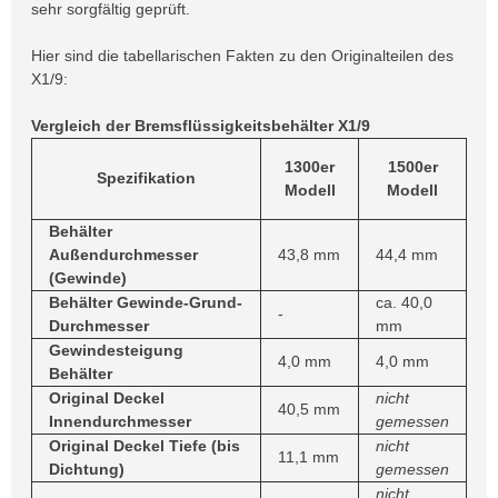
sehr sorgfältig geprüft.
Hier sind die tabellarischen Fakten zu den Originalteilen des
X1/9:
Vergleich der Bremsflüssigkeitsbehälter X1/9
1300er
1500er
Spezifikation
Modell
Modell
Behälter
Außendurchmesser
43,8 mm
44,4 mm
(Gewinde)
Behälter Gewinde-Grund-
ca. 40,0
-
Durchmesser
mm
Gewindesteigung
4,0 mm
4,0 mm
Behälter
Original Deckel
nicht
40,5 mm
Innendurchmesser
gemessen
Original Deckel Tiefe (bis
nicht
11,1 mm
Dichtung)
gemessen
nicht