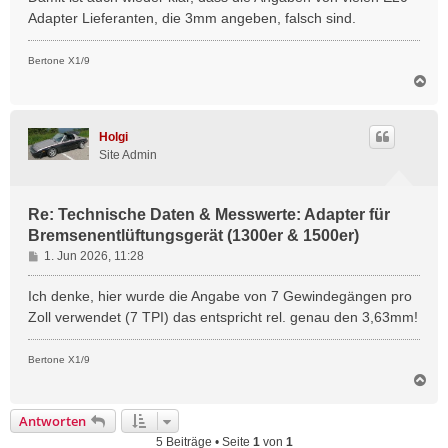
Adapter Lieferanten, die 3mm angeben, falsch sind.
Bertone X1/9
N
a
c
h
Holgi
o
Site Admin
b
e
n
Re: Technische Daten & Messwerte: Adapter für
Bremsenentlüftungsgerät (1300er & 1500er)
B
1. Jun 2026, 11:28
e
i
Ich denke, hier wurde die Angabe von 7 Gewindegängen pro
t
Zoll verwendet (7 TPI) das entspricht rel. genau den 3,63mm!
r
a
Bertone X1/9
g
N
a
c
Antworten
h
5 Beiträge • Seite
1
von
1
o