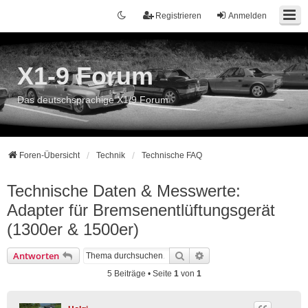
Registrieren
Anmelden
X1-9 Forum
Das deutschsprachige X1/9 Forum
Foren-Übersicht
Technik
Technische FAQ
Technische Daten & Messwerte:
Adapter für Bremsenentlüftungsgerät
(1300er & 1500er)
Suche
Erweiterte Suche
Antworten
5 Beiträge • Seite
1
von
1