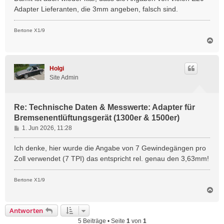
Adapter Lieferanten, die 3mm angeben, falsch sind.
Bertone X1/9
N
a
c
h
Holgi
o
Site Admin
b
e
n
Re: Technische Daten & Messwerte: Adapter für
Bremsenentlüftungsgerät (1300er & 1500er)
B
1. Jun 2026, 11:28
e
i
Ich denke, hier wurde die Angabe von 7 Gewindegängen pro
t
Zoll verwendet (7 TPI) das entspricht rel. genau den 3,63mm!
r
a
Bertone X1/9
g
N
a
c
Antworten
h
5 Beiträge • Seite
1
von
1
o