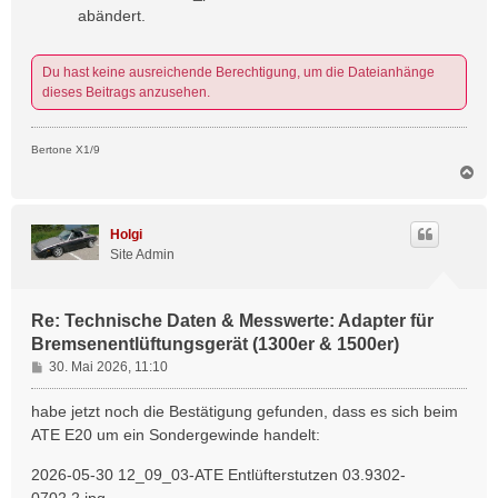
abändert.
Du hast keine ausreichende Berechtigung, um die Dateianhänge
dieses Beitrags anzusehen.
Bertone X1/9
N
a
c
h
Holgi
o
Site Admin
b
e
n
Re: Technische Daten & Messwerte: Adapter für
Bremsenentlüftungsgerät (1300er & 1500er)
B
30. Mai 2026, 11:10
e
i
habe jetzt noch die Bestätigung gefunden, dass es sich beim
t
ATE E20 um ein Sondergewinde handelt:
r
a
2026-05-30 12_09_03-ATE Entlüfterstutzen 03.9302-
g
0702.2.jpg