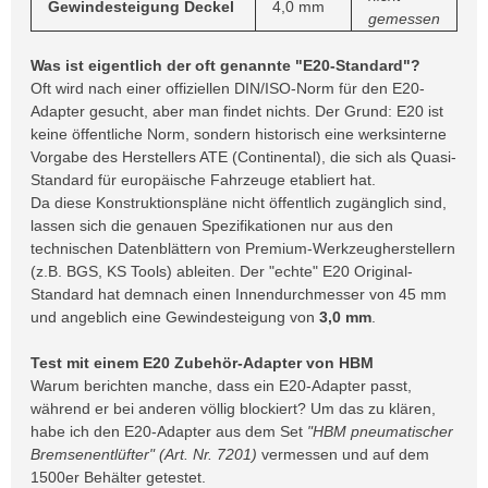
Gewindesteigung Deckel
4,0 mm
gemessen
Was ist eigentlich der oft genannte "E20-Standard"?
Oft wird nach einer offiziellen DIN/ISO-Norm für den E20-
Adapter gesucht, aber man findet nichts. Der Grund: E20 ist
keine öffentliche Norm, sondern historisch eine werksinterne
Vorgabe des Herstellers ATE (Continental), die sich als Quasi-
Standard für europäische Fahrzeuge etabliert hat.
Da diese Konstruktionspläne nicht öffentlich zugänglich sind,
lassen sich die genauen Spezifikationen nur aus den
technischen Datenblättern von Premium-Werkzeugherstellern
(z.B. BGS, KS Tools) ableiten. Der "echte" E20 Original-
Standard hat demnach einen Innendurchmesser von 45 mm
und angeblich eine Gewindesteigung von
3,0 mm
.
Test mit einem E20 Zubehör-Adapter von HBM
Warum berichten manche, dass ein E20-Adapter passt,
während er bei anderen völlig blockiert? Um das zu klären,
habe ich den E20-Adapter aus dem Set
"HBM pneumatischer
Bremsenentlüfter" (Art. Nr. 7201)
vermessen und auf dem
1500er Behälter getestet.