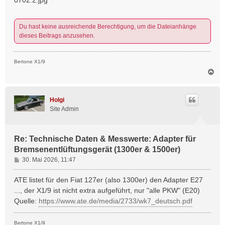
Du hast keine ausreichende Berechtigung, um die Dateianhänge
dieses Beitrags anzusehen.
Bertone X1/9
N
a
c
h
Holgi
o
Site Admin
b
e
n
Re: Technische Daten & Messwerte: Adapter für
Bremsenentlüftungsgerät (1300er & 1500er)
B
30. Mai 2026, 11:47
e
i
ATE listet für den Fiat 127er (also 1300er) den Adapter E27
t
..., der X1/9 ist nicht extra aufgeführt, nur "alle PKW" (E20)
r
Quelle:
https://www.ate.de/media/2733/wk7_deutsch.pdf
a
g
Bertone X1/9