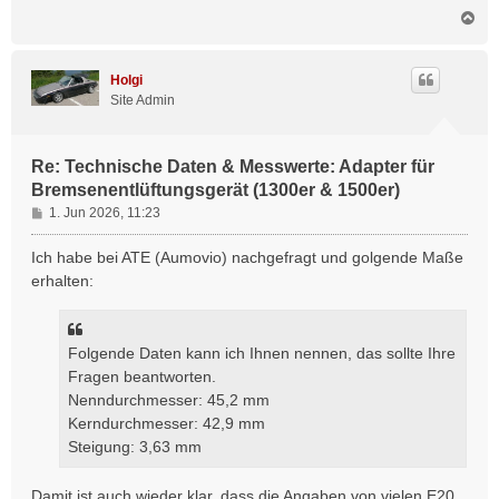
N
a
c
h
Holgi
o
Site Admin
b
e
n
Re: Technische Daten & Messwerte: Adapter für
Bremsenentlüftungsgerät (1300er & 1500er)
B
1. Jun 2026, 11:23
e
i
Ich habe bei ATE (Aumovio) nachgefragt und golgende Maße
t
erhalten:
r
a
g
Folgende Daten kann ich Ihnen nennen, das sollte Ihre
Fragen beantworten.
Nenndurchmesser: 45,2 mm
Kerndurchmesser: 42,9 mm
Steigung: 3,63 mm
Damit ist auch wieder klar, dass die Angaben von vielen E20