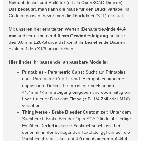
Schraubdeckel und Entlüfter (oft als OpenSCAD-Dateien).
Das bedeutet, man kann die Maße für den Druck variabel im
Code anpassen, bevor man die Druckdatei (STL) erzeugt.
Mit unseren hier ermittelten Werten (Behältergewinde
44,4
mm
und vor allem der
4,0 mm Gewindesteigung
anstelle
des 3,0 mm E20-Standards) könnt ihr bestehende Dateien
exakt auf den X1/9 umschreiben!
Hier findet ihr passende, anpassbare Modelle:
Printables - Parametric Caps:
Sucht auf Printables
nach
Parametric Cap Thread
. Hier gibt es hunderte
anpassbare Deckel. Ihr müsst nur noch unsere
44,4mm / 4mm Steigung eingeben und oben mittig ein
Loch für euer Druckluft-Fitting (z.B. 1/4 Zoll oder M10)
vorsehen.
Thingiverse - Brake Bleeder Customizer:
Unter dem
Suchbegriff
Brake Bleeder OpenSCAD
findet ihr fertige
Entlüfter-Deckel inklusive Schlauchanschluss, bei
denen ihr in der beiliegenden Textdatei ggf einfach die
Variablen thread_pitch auf
4.0
und diameter auf
44.4