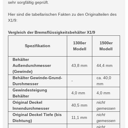
sehr sorgfältig geprüft.
Hier sind die tabellarischen Fakten zu den Originalteilen des
X1/9:
Vergleich der Bremsflüssigkeitsbehälter X1/9
1300er
1500er
Spezifikation
Modell
Modell
Behälter
Außendurchmesser
43,8 mm
44,4 mm
(Gewinde)
Behälter Gewinde-Grund-
ca. 40,0
-
Durchmesser
mm
Gewindesteigung
4,0 mm
4,0 mm
Behälter
Original Deckel
nicht
40,5 mm
Innendurchmesser
gemessen
Original Deckel Tiefe (bis
nicht
11,1 mm
Dichtung)
gemessen
nicht