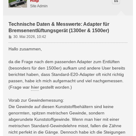
Holgi
Site Admin
Technische Daten & Messwerte: Adapter für
Bremsenentlüftungsgerät (1300er & 1500er)
B
30. Mai 2026, 10:42
e
i
Hallo zusammen,
t
r
da die Frage nach dem passenden Adapter zum Entlüften
a
(besonders für den 1500er) aufkam und andere User bereits
g
berichtet haben, dass Standard-E20-Adapter oft nicht richtig
passen, habe ich mich aufgemacht und viel nachgemessen.
(Frage war
hier
gestellt worden.)
Vorab zur Gewindemessung:
Die Gewinde auf diesen Kunststoffbehältern sind keine
genormten, spitzen metrischen Gewinde, sondern
abgerundete Kunststoffgewinde. Wenn man hier mit einer
metrischen Standard-Gewindelehre misst, fallen die Zähne
nicht perfekt in die Gänge. Dennoch habe ich die Steigungen