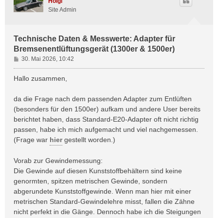
Holgi
Site Admin
Technische Daten & Messwerte: Adapter für
Bremsenentlüftungsgerät (1300er & 1500er)
B
30. Mai 2026, 10:42
e
i
Hallo zusammen,
t
r
da die Frage nach dem passenden Adapter zum Entlüften
a
(besonders für den 1500er) aufkam und andere User bereits
g
berichtet haben, dass Standard-E20-Adapter oft nicht richtig
passen, habe ich mich aufgemacht und viel nachgemessen.
(Frage war
hier
gestellt worden.)
Vorab zur Gewindemessung:
Die Gewinde auf diesen Kunststoffbehältern sind keine
genormten, spitzen metrischen Gewinde, sondern
abgerundete Kunststoffgewinde. Wenn man hier mit einer
metrischen Standard-Gewindelehre misst, fallen die Zähne
nicht perfekt in die Gänge. Dennoch habe ich die Steigungen