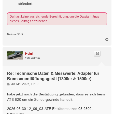
abändert.
Du hast keine ausreichende Berechtigung, um die Dateianhänge
dieses Beitrags anzusehen.
Bertone X1/9
N
a
c
h
Holgi
o
Site Admin
b
e
n
Re: Technische Daten & Messwerte: Adapter für
Bremsenentlüftungsgerät (1300er & 1500er)
B
30. Mai 2026, 11:10
e
i
habe jetzt noch die Bestätigung gefunden, dass es sich beim
t
ATE E20 um ein Sondergewinde handelt:
r
a
2026-05-30 12_09_03-ATE Entlüfterstutzen 03.9302-
g
0702.2.jpg