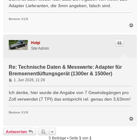
Adapter Lieferanten, die 3mm angeben, falsch sind.
Bertone X1/9
N
a
c
h
Holgi
o
Site Admin
b
e
n
Re: Technische Daten & Messwerte: Adapter für
Bremsenentlüftungsgerät (1300er & 1500er)
B
1. Jun 2026, 11:28
e
i
Ich denke, hier wurde die Angabe von 7 Gewindegängen pro
t
Zoll verwendet (7 TPI) das entspricht rel. genau den 3,63mm!
r
a
Bertone X1/9
g
N
a
c
Antworten
h
5 Beiträge • Seite
1
von
1
o