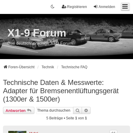
Registrieren
Anmelden
X1-9 Forum
Das deutschsprachige X1/9 Forum
Foren-Übersicht
Technik
Technische FAQ
Technische Daten & Messwerte:
Adapter für Bremsenentlüftungsgerät
(1300er & 1500er)
Suche
Erweiterte Suche
Antworten
5 Beiträge • Seite
1
von
1