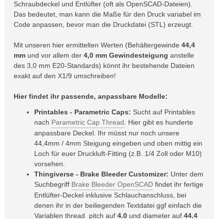
Schraubdeckel und Entlüfter (oft als OpenSCAD-Dateien).
Das bedeutet, man kann die Maße für den Druck variabel im
Code anpassen, bevor man die Druckdatei (STL) erzeugt.
Mit unseren hier ermittelten Werten (Behältergewinde
44,4
mm
und vor allem der
4,0 mm Gewindesteigung
anstelle
des 3,0 mm E20-Standards) könnt ihr bestehende Dateien
exakt auf den X1/9 umschreiben!
Hier findet ihr passende, anpassbare Modelle:
Printables - Parametric Caps:
Sucht auf Printables
nach
Parametric Cap Thread
. Hier gibt es hunderte
anpassbare Deckel. Ihr müsst nur noch unsere
44,4mm / 4mm Steigung eingeben und oben mittig ein
Loch für euer Druckluft-Fitting (z.B. 1/4 Zoll oder M10)
vorsehen.
Thingiverse - Brake Bleeder Customizer:
Unter dem
Suchbegriff
Brake Bleeder OpenSCAD
findet ihr fertige
Entlüfter-Deckel inklusive Schlauchanschluss, bei
denen ihr in der beiliegenden Textdatei ggf einfach die
Variablen thread_pitch auf
4.0
und diameter auf
44.4