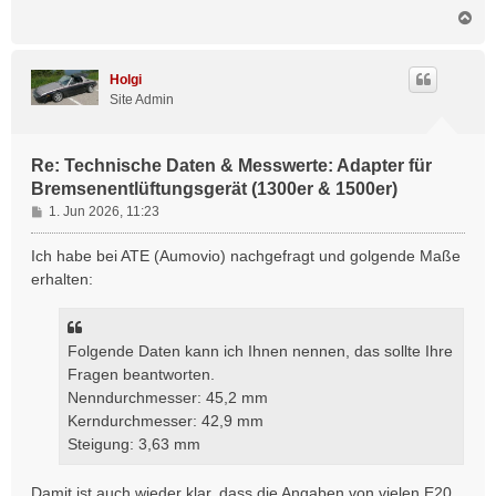
N
a
c
h
Holgi
o
Site Admin
b
e
n
Re: Technische Daten & Messwerte: Adapter für
Bremsenentlüftungsgerät (1300er & 1500er)
B
1. Jun 2026, 11:23
e
i
Ich habe bei ATE (Aumovio) nachgefragt und golgende Maße
t
erhalten:
r
a
g
Folgende Daten kann ich Ihnen nennen, das sollte Ihre
Fragen beantworten.
Nenndurchmesser: 45,2 mm
Kerndurchmesser: 42,9 mm
Steigung: 3,63 mm
Damit ist auch wieder klar, dass die Angaben von vielen E20