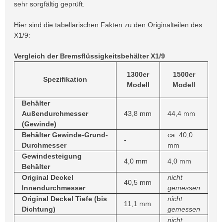
sehr sorgfältig geprüft.
Hier sind die tabellarischen Fakten zu den Originalteilen des
X1/9:
Vergleich der Bremsflüssigkeitsbehälter X1/9
1300er
1500er
Spezifikation
Modell
Modell
Behälter
Außendurchmesser
43,8 mm
44,4 mm
(Gewinde)
Behälter Gewinde-Grund-
ca. 40,0
-
Durchmesser
mm
Gewindesteigung
4,0 mm
4,0 mm
Behälter
Original Deckel
nicht
40,5 mm
Innendurchmesser
gemessen
Original Deckel Tiefe (bis
nicht
11,1 mm
Dichtung)
gemessen
nicht