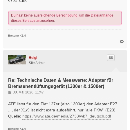
Du hast keine ausreichende Berechtigung, um die Dateianhänge
dieses Beitrags anzusehen.
Bertone X1/9
N
a
c
h
Holgi
o
Site Admin
b
e
n
Re: Technische Daten & Messwerte: Adapter für
Bremsenentlüftungsgerät (1300er & 1500er)
B
30. Mai 2026, 11:47
e
i
ATE listet für den Fiat 127er (also 1300er) den Adapter E27
t
..., der X1/9 ist nicht extra aufgeführt, nur "alle PKW" (E20)
r
Quelle:
https://www.ate.de/media/2733/wk7_deutsch.pdf
a
g
Bertone X1/9