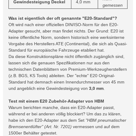
Gewindesteigung Deckel
4,0 mm
gemessen
Was ist eigentlich der oft genannte "E20-Standard"?
Oft wird nach einer offiziellen DIN/ISO-Norm für den E20-
Adapter gesucht, aber man findet nichts. Der Grund: E20 ist
keine öffentliche Norm, sondern historisch eine werksinterne
Vorgabe des Herstellers ATE (Continental), die sich als Quasi-
Standard für europäische Fahrzeuge etabliert hat.
Da diese Konstruktionspläne nicht öffentlich zugänglich sind,
lassen sich die genauen Spezifikationen nur aus den
technischen Datenblättern von Premium-Werkzeugherstellern
(z.B. BGS, KS Tools) ableiten. Der "echte" E20 Original-
Standard hat demnach einen Innendurchmesser von 45 mm
und angeblich eine Gewindesteigung von
3,0 mm
.
Test mit einem E20 Zubehör-Adapter von HBM
Warum berichten manche, dass ein E20-Adapter passt,
während er bei anderen völlig blockiert? Um das zu klären,
habe ich den E20-Adapter aus dem Set
"HBM pneumatischer
Bremsenentlüfter" (Art. Nr. 7201)
vermessen und auf dem
1500er Behälter getestet.