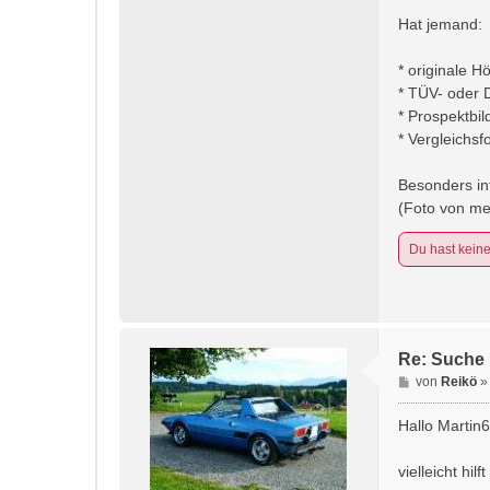
Hat jemand:
* originale 
* TÜV- oder
* Prospektbi
* Vergleichs
Besonders in
(Foto von me
Du hast kein
Re: Suche 
B
von
Reikö
e
i
Hallo Martin
t
r
vielleicht hilf
a