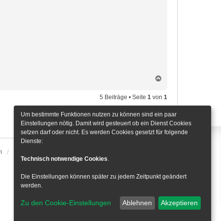
N
a
c
5 Beiträge • Seite
1
von
1
h
o
Um bestimmte Funktionen nutzen zu können sind ein paar
Gehe zu
b
Einstellungen nötig. Damit wird gesteuert ob ein Dienst Cookies
e
setzen darf oder nicht. Es werden Cookies gesetzt für folgende
n
Dienste:
m
Alle Zeiten sind
UTC+01:00
Cookie-Einstellungen
Technisch notwendige Cookies
.
Die Einstellungen können später zu jedem Zeitpunkt geändert
werden.
Zu den Cookie-Einstellungen
Ablehnen
Akzeptieren