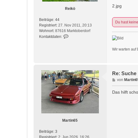
g
2.jpg
Reikö
Beiträge:
44
Du hast kein
Registriert:
27. Nov 2011, 20:13
Wohnort:
87616 Marktoberdorf
K
Kontaktdaten:
o
n
Wir warten auf 
t
a
k
t
Re: Suche 
d
B
von
Martin6
a
e
t
i
e
Das hilft sc
t
n
r
v
a
o
g
n
R
Martin65
e
i
Beiträge:
3
k
Registriert:
2. Jun 2026, 16:26