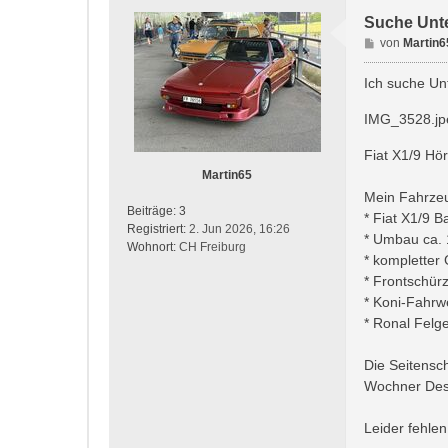
Suche Unte
B
von
Martin6
e
i
Ich suche Un
t
r
IMG_3528.jp
a
g
Fiat X1/9 Hö
Martin65
Mein Fahrzeu
Beiträge:
3
* Fiat X1/9 B
Registriert:
2. Jun 2026, 16:26
* Umbau ca. 
Wohnort:
CH Freiburg
* kompletter
* Frontschür
* Koni-Fahrw
* Ronal Felg
Die Seitensc
Wochner Desi
Leider fehle