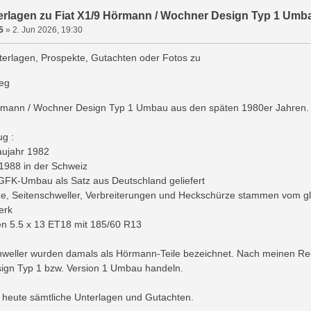
rlagen zu Fiat X1/9 Hörmann / Wochner Design Typ 1 Umb
5
»
2. Jun 2026, 19:30
terlagen, Prospekte, Gutachten oder Fotos zu
eg
rmann / Wochner Design Typ 1 Umbau aus den späten 1980er Jahren.
g :
aujahr 1982
1988 in der Schweiz
 GFK-Umbau als Satz aus Deutschland geliefert
ze, Seitenschweller, Verbreiterungen und Heckschürze stammen vom gl
erk
en 5.5 x 13 ET18 mit 185/60 R13
hweller wurden damals als Hörmann-Teile bezeichnet. Nach meinen R
gn Typ 1 bzw. Version 1 Umbau handeln.
n heute sämtliche Unterlagen und Gutachten.