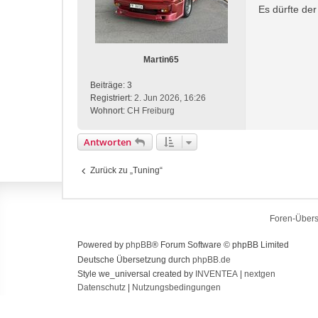
t
Es dürfte de
a
r
t
a
e
g
n
Martin65
v
o
Beiträge:
3
n
Registriert:
2. Jun 2026, 16:26
m
Wohnort:
CH Freiburg
a
n
u
Antworten
e
l
Zurück zu „Tuning“
Foren-Übers
Powered by
phpBB
® Forum Software © phpBB Limited
Deutsche Übersetzung durch
phpBB.de
Style we_universal created by
INVENTEA
|
nextgen
Datenschutz
|
Nutzungsbedingungen