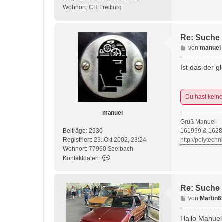
ö
Wohnort:
CH Freiburg
Re: Suche 
B
von
manuel
e
i
Ist das der 
t
r
a
Du hast kein
g
manuel
Gruß Manuel
Beiträge:
2930
161999 &
1628
Registriert:
23. Okt 2002, 23:24
http://polytechn
Wohnort:
77960 Seelbach
K
Kontaktdaten:
o
n
t
Re: Suche 
a
B
von
Martin6
k
e
t
i
Hallo Manuel
d