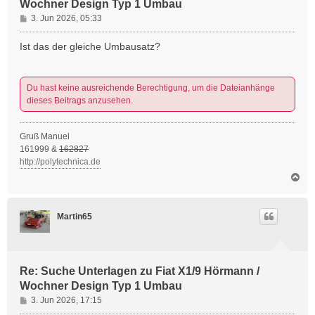
Wochner Design Typ 1 Umbau
B
3. Jun 2026, 05:33
e
i
Ist das der gleiche Umbausatz?
t
r
a
Du hast keine ausreichende Berechtigung, um die Dateianhänge
g
dieses Beitrags anzusehen.
Gruß Manuel
161999 &
162827
http://polytechnica.de
N
a
c
h
Martin65
o
b
e
n
Re: Suche Unterlagen zu Fiat X1/9 Hörmann /
Wochner Design Typ 1 Umbau
B
3. Jun 2026, 17:15
e