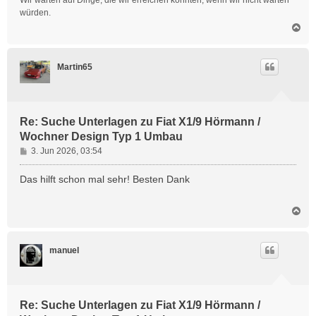
würden.
N
a
c
h
Martin65
o
b
e
n
Re: Suche Unterlagen zu Fiat X1/9 Hörmann /
Wochner Design Typ 1 Umbau
B
3. Jun 2026, 03:54
e
i
Das hilft schon mal sehr! Besten Dank
t
r
N
a
a
g
c
h
manuel
o
b
e
n
Re: Suche Unterlagen zu Fiat X1/9 Hörmann /