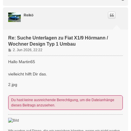
a
c
h
Reikö
o
b
e
n
Re: Suche Unterlagen zu Fiat X1/9 Hörmann /
Wochner Design Typ 1 Umbau
B
2. Jun 2026, 22:22
e
i
Hallo Martin65
t
r
vielleicht hilft Dir das.
a
g
2.jpg
Du hast keine ausreichende Berechtigung, um die Dateianhänge
dieses Beitrags anzusehen.
Wir warten auf Dinge, die wir erreichen könnten, wenn wir nicht warten