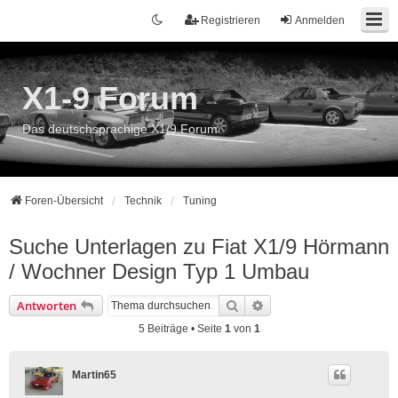
Registrieren
Anmelden
X1-9 Forum
Das deutschsprachige X1/9 Forum
Foren-Übersicht
Technik
Tuning
Suche Unterlagen zu Fiat X1/9 Hörmann
/ Wochner Design Typ 1 Umbau
Suche
Erweiterte Suche
Antworten
5 Beiträge • Seite
1
von
1
Martin65