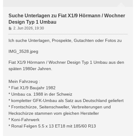
Suche Unterlagen zu Fiat X1/9 Hörmann / Wochner
Design Typ 1 Umbau
B
2. Jun 2026, 19:30
e
i
Ich suche Unterlagen, Prospekte, Gutachten oder Fotos zu
t
r
IMG_3528.jpeg
a
g
Fiat X1/9 Hörmann / Wochner Design Typ 1 Umbau aus den
späten 1980er Jahren.
Mein Fahrzeug :
* Fiat X1/9 Baujahr 1982
* Umbau ca. 1988 in der Schweiz
* kompletter GFK-Umbau als Satz aus Deutschland geliefert
* Frontschürze, Seitenschweller, Verbreiterungen und
Heckschürze stammen vom gleichen Hersteller
* Koni-Fahrwerk
* Ronal Felgen 5.5 x 13 ET18 mit 185/60 R13