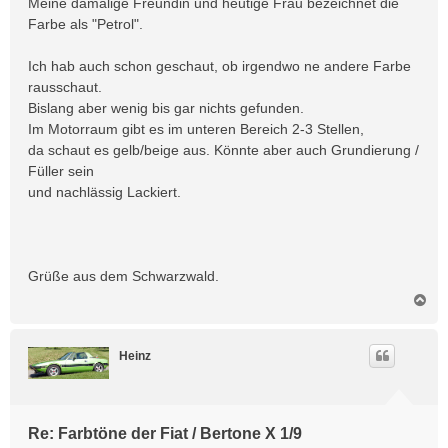
Meine damalige Freundin und heutige Frau bezeichnet die
Farbe als "Petrol".
Ich hab auch schon geschaut, ob irgendwo ne andere Farbe
rausschaut.
Bislang aber wenig bis gar nichts gefunden.
Im Motorraum gibt es im unteren Bereich 2-3 Stellen,
da schaut es gelb/beige aus. Könnte aber auch Grundierung /
Füller sein
und nachlässig Lackiert.
Grüße aus dem Schwarzwald.
N
a
c
h
Heinz
o
b
e
n
Re: Farbtöne der Fiat / Bertone X 1/9