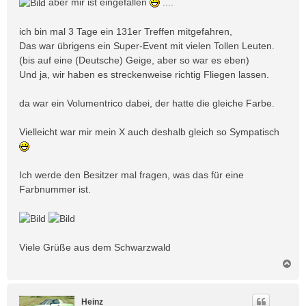
aber mir ist eingefallen
....
r
a
ich bin mal 3 Tage ein 131er Treffen mitgefahren,
g
Das war übrigens ein Super-Event mit vielen Tollen Leuten.
(bis auf eine (Deutsche) Geige, aber so war es eben)
Und ja, wir haben es streckenweise richtig Fliegen lassen.
da war ein Volumentrico dabei, der hatte die gleiche Farbe.
Vielleicht war mir mein X auch deshalb gleich so Sympatisch
Ich werde den Besitzer mal fragen, was das für eine
Farbnummer ist.
Viele Grüße aus dem Schwarzwald
N
a
c
h
Heinz