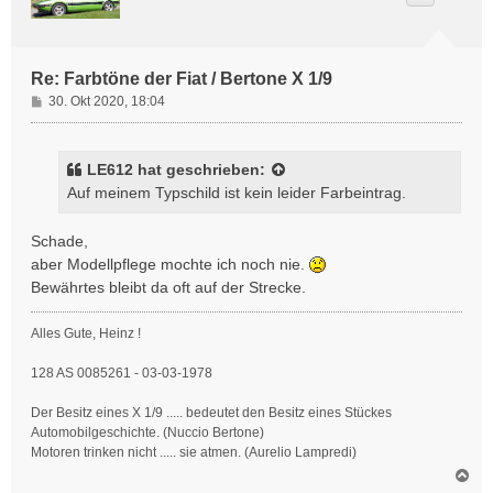
o
b
e
n
Re: Farbtöne der Fiat / Bertone X 1/9
B
30. Okt 2020, 18:04
e
i
t
LE612
hat geschrieben:
r
Auf meinem Typschild ist kein leider Farbeintrag.
a
g
Schade,
aber Modellpflege mochte ich noch nie.
Bewährtes bleibt da oft auf der Strecke.
Alles Gute, Heinz !
128 AS 0085261 - 03-03-1978
Der Besitz eines X 1/9 ..... bedeutet den Besitz eines Stückes
Automobilgeschichte. (Nuccio Bertone)
Motoren trinken nicht ..... sie atmen. (Aurelio Lampredi)
N
a