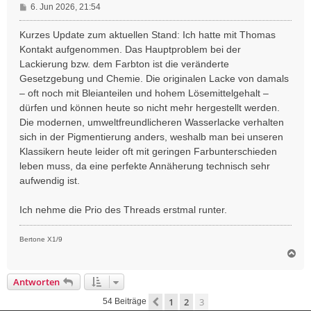
B
6. Jun 2026, 21:54
e
i
Kurzes Update zum aktuellen Stand: Ich hatte mit Thomas
t
Kontakt aufgenommen. Das Hauptproblem bei der
r
Lackierung bzw. dem Farbton ist die veränderte
a
Gesetzgebung und Chemie. Die originalen Lacke von damals
g
– oft noch mit Bleianteilen und hohem Lösemittelgehalt –
dürfen und können heute so nicht mehr hergestellt werden.
Die modernen, umweltfreundlicheren Wasserlacke verhalten
sich in der Pigmentierung anders, weshalb man bei unseren
Klassikern heute leider oft mit geringen Farbunterschieden
leben muss, da eine perfekte Annäherung technisch sehr
aufwendig ist.
Ich nehme die Prio des Threads erstmal runter.
Bertone X1/9
N
a
c
Antworten
h
o
1
2
3
Vorherige
54 Beiträge
b