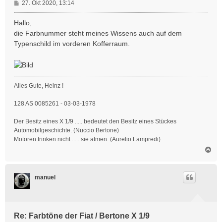
B
27. Okt 2020, 13:14
e
i
Hallo,
t
die Farbnummer steht meines Wissens auch auf dem
r
Typenschild im vorderen Kofferraum.
a
g
Alles Gute, Heinz !
128 AS 0085261 - 03-03-1978
Der Besitz eines X 1/9 ..... bedeutet den Besitz eines Stückes
Automobilgeschichte. (Nuccio Bertone)
Motoren trinken nicht ..... sie atmen. (Aurelio Lampredi)
N
a
c
h
manuel
o
b
e
n
Re: Farbtöne der Fiat / Bertone X 1/9