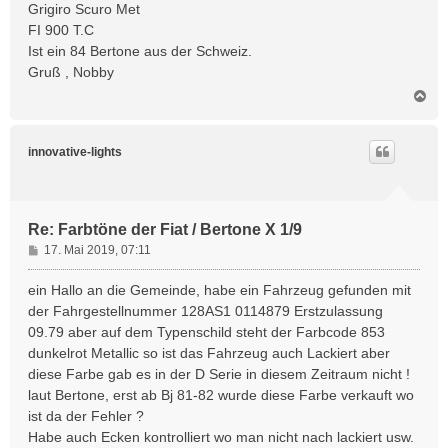
Grigiro Scuro Met
a
FI 900 T.C
g
Ist ein 84 Bertone aus der Schweiz.
Gruß , Nobby
N
a
c
h
innovative-lights
o
b
e
n
Re: Farbtöne der Fiat / Bertone X 1/9
B
17. Mai 2019, 07:11
e
i
ein Hallo an die Gemeinde, habe ein Fahrzeug gefunden mit
t
der Fahrgestellnummer 128AS1 0114879 Erstzulassung
r
09.79 aber auf dem Typenschild steht der Farbcode 853
a
dunkelrot Metallic so ist das Fahrzeug auch Lackiert aber
g
diese Farbe gab es in der D Serie in diesem Zeitraum nicht !
laut Bertone, erst ab Bj 81-82 wurde diese Farbe verkauft wo
ist da der Fehler ?
Habe auch Ecken kontrolliert wo man nicht nach lackiert usw.