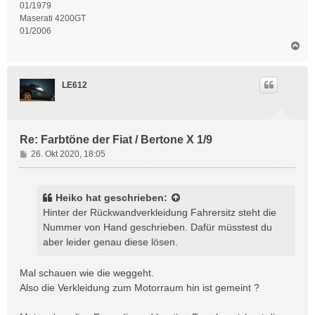
01/1979
Maserati 4200GT
01/2006
N
a
c
h
LE612
o
b
e
n
Re: Farbtöne der Fiat / Bertone X 1/9
B
26. Okt 2020, 18:05
e
i
t
Heiko
hat geschrieben:
r
Hinter der Rückwandverkleidung Fahrersitz steht die
a
Nummer von Hand geschrieben. Dafür müsstest du
g
aber leider genau diese lösen.
Mal schauen wie die weggeht.
Also die Verkleidung zum Motorraum hin ist gemeint ?