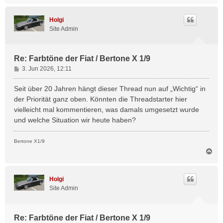
c
h
Holgi
o
Site Admin
b
e
n
Re: Farbtöne der Fiat / Bertone X 1/9
B
3. Jun 2026, 12:11
e
i
Seit über 20 Jahren hängt dieser Thread nun auf „Wichtig“ in
t
der Priorität ganz oben. Könnten die Threadstarter hier
r
vielleicht mal kommentieren, was damals umgesetzt wurde
a
und welche Situation wir heute haben?
g
Bertone X1/9
N
a
c
h
Holgi
o
Site Admin
b
e
n
Re: Farbtöne der Fiat / Bertone X 1/9