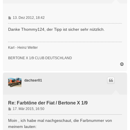
e
n
B
13. Dez 2012, 18:42
e
i
Danke Thommy124, der Tipp ist sicher sehr nützlich.
t
r
a
Karl - Heinz Welter
g
BERTONE X 1/9 CLUB DEUTSCHLAND
N
a
c
h
dachser01
o
b
e
n
Re: Farbtöne der Fiat / Bertone X 1/9
B
17. Mär 2015, 16:50
e
i
Moin , ich habe mal nachgeschaut, die Farbnummer von
t
meinem lauten:
r