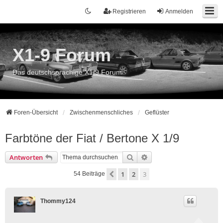
Registrieren
Anmelden
X1-9 Forum
Das deutschsprachige X1/9 Forum
Foren-Übersicht
Zwischenmenschliches
Geflüster
Farbtöne der Fiat / Bertone X 1/9
Suche
Erweiterte Suche
Antworten
1
2
3
Vorherige
54 Beiträge
Thommy124