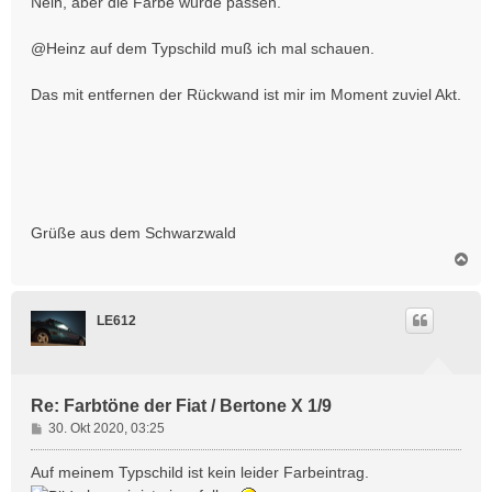
Nein, aber die Farbe würde passen.
@Heinz auf dem Typschild muß ich mal schauen.
Das mit entfernen der Rückwand ist mir im Moment zuviel Akt.
Grüße aus dem Schwarzwald
N
a
c
h
LE612
o
b
e
n
Re: Farbtöne der Fiat / Bertone X 1/9
B
30. Okt 2020, 03:25
e
i
Auf meinem Typschild ist kein leider Farbeintrag.
t