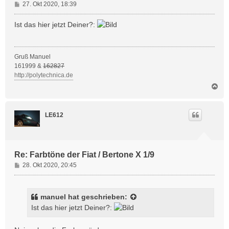
B
27. Okt 2020, 18:39
e
i
Ist das hier jetzt Deiner?:
t
r
a
Gruß Manuel
g
161999 &
162827
http://polytechnica.de
N
a
c
h
LE612
o
b
e
n
Re: Farbtöne der Fiat / Bertone X 1/9
B
28. Okt 2020, 20:45
e
i
t
manuel
hat geschrieben:
r
Ist das hier jetzt Deiner?:
a
g