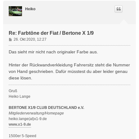
c
h
Heiko
o
b
e
n
Re: Farbtöne der Fiat / Bertone X 1/9
B
26. Okt 2020, 12:27
e
i
Das sieht mir nicht nach originaler Farbe aus.
t
r
Hinter der Rückwandverkleidung Fahrersitz steht die Nummer
a
von Hand geschrieben. Dafür müsstest du aber leider genau
g
diese lösen.
Gruß
Heiko Lange
BERTONE X1/9 CLUB DEUTSCHLAND e.V.
Mitgliederverwaltung/Homepage
heiko.lange(at)x1-9.de
www.x1-9.de
1500er 5-Speed