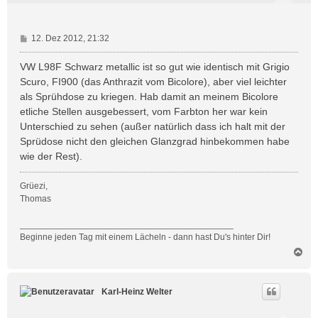
B
12. Dez 2012, 21:32
e
i
VW L98F Schwarz metallic ist so gut wie identisch mit Grigio
t
Scuro, FI900 (das Anthrazit vom Bicolore), aber viel leichter
r
als Sprühdose zu kriegen. Hab damit an meinem Bicolore
a
etliche Stellen ausgebessert, vom Farbton her war kein
g
Unterschied zu sehen (außer natürlich dass ich halt mit der
Sprüdose nicht den gleichen Glanzgrad hinbekommen habe
wie der Rest).
Grüezi,
Thomas
___________________________________________
Beginne jeden Tag mit einem Lächeln - dann hast Du's hinter Dir!
N
a
c
h
Karl-Heinz Welter
o
b