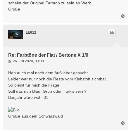
scheint der Original Farbton zu sein ab Werk.
Grüße
N
a
c
h
LE612
o
b
e
n
Re: Farbtöne der Fiat / Bertone X 1/9
B
26. Okt 2020, 03:08
e
i
Hab auch mal nach dem Aufkleber gesucht.
t
Leider war nur noch die Reste vom Klebstoff sichtbar.
r
So bleibt für mich die Frage:
a
Soll das nun Blau, Grün oder Türkis sein ?
g
Baujahr wäre wohl 81.
Grüße aus dem Schwarzwald
N
a