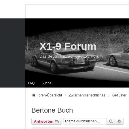
X1-9 Forum
Das deutschsprachige X1/9 Forum
FAQ
Suche
Foren-Übersicht
Zwischenmenschliches
Geflüster
Bertone Buch
Suche
Erwe
Antworten