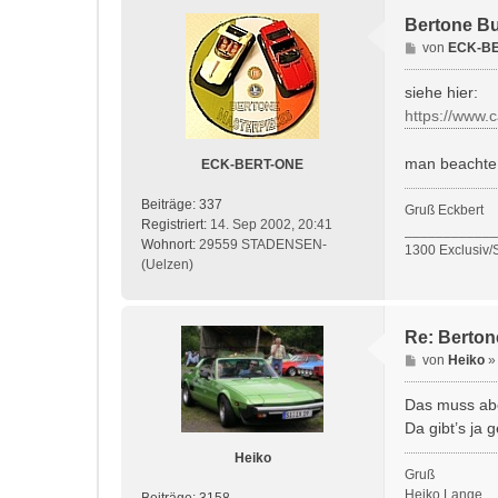
Bertone B
B
von
ECK-B
e
i
siehe hier:
t
https://www.
r
a
man beachte 
ECK-BERT-ONE
g
Beiträge:
337
Gruß Eckbert
Registriert:
14. Sep 2002, 20:41
____________
Wohnort:
29559 STADENSEN-
1300 Exclusiv/
(Uelzen)
Re: Berto
B
von
Heiko
e
i
Das muss abe
t
Da gibt’s ja
r
Heiko
a
Gruß
g
Heiko Lange