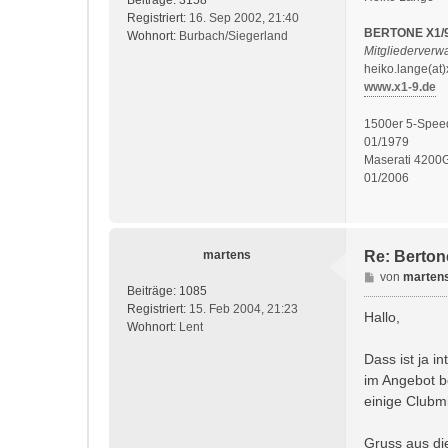
Beiträge:
3158
Registriert:
16. Sep 2002, 21:40
BERTONE X1/
Wohnort:
Burbach/Siegerland
Mitgliederver
heiko.lange(at)
www.x1-9.de
1500er 5-Spee
01/1979
Maserati 4200
01/2006
martens
Re: Berto
B
von
marten
Beiträge:
1085
e
Registriert:
15. Feb 2004, 21:23
i
Hallo,
Wohnort:
Lent
t
r
Dass ist ja 
a
im Angebot b
g
einige Clubm
Gruss aus di