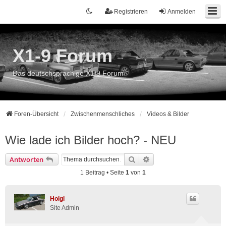
Registrieren
Anmelden
X1-9 Forum
Das deutschsprachige X1/9 Forum
Foren-Übersicht
Zwischenmenschliches
Videos & Bilder
Wie lade ich Bilder hoch? - NEU
Suche
Erweiterte Suche
Antworten
1 Beitrag • Seite
1
von
1
Holgi
Site Admin