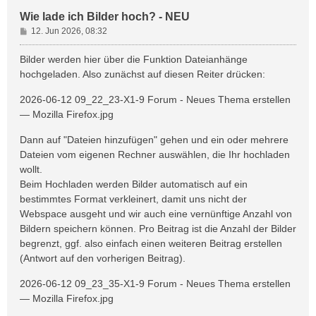
Wie lade ich Bilder hoch? - NEU
B
12. Jun 2026, 08:32
e
i
Bilder werden hier über die Funktion Dateianhänge
t
hochgeladen. Also zunächst auf diesen Reiter drücken:
r
a
2026-06-12 09_22_23-X1-9 Forum - Neues Thema erstellen
g
— Mozilla Firefox.jpg
Dann auf "Dateien hinzufügen" gehen und ein oder mehrere
Dateien vom eigenen Rechner auswählen, die Ihr hochladen
wollt.
Beim Hochladen werden Bilder automatisch auf ein
bestimmtes Format verkleinert, damit uns nicht der
Webspace ausgeht und wir auch eine vernünftige Anzahl von
Bildern speichern können. Pro Beitrag ist die Anzahl der Bilder
begrenzt, ggf. also einfach einen weiteren Beitrag erstellen
(Antwort auf den vorherigen Beitrag).
2026-06-12 09_23_35-X1-9 Forum - Neues Thema erstellen
— Mozilla Firefox.jpg