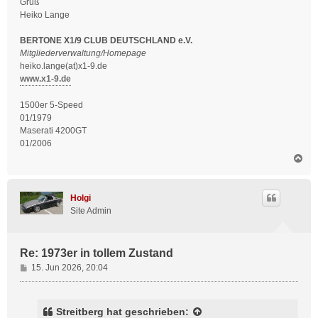
Gruß
Heiko Lange
BERTONE X1/9 CLUB DEUTSCHLAND e.V.
Mitgliederverwaltung/Homepage
heiko.lange(at)x1-9.de
www.x1-9.de
1500er 5-Speed
01/1979
Maserati 4200GT
01/2006
N
a
c
h
Holgi
o
Site Admin
b
e
n
Re: 1973er in tollem Zustand
B
15. Jun 2026, 20:04
e
i
t
Streitberg
hat geschrieben: