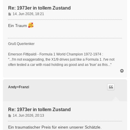
n
Re: 1973er in tollem Zustand
B
14. Jun 2026, 18:21
e
i
Ein Traum
t
r
a
Gruß Querlenker
g
Emerson Fittipaldi - Formula 1 World Champion 1972-1974 :
"...I'm not exaggerating, the X1/9 drives just like a Formula 1. I've not
often tested a car with road holding as good and as 'true' as this..."
N
a
c
h
Andy+Franzi
o
b
e
n
Re: 1973er in tollem Zustand
B
14. Jun 2026, 20:13
e
i
Ein traumatischer Preis für einen unserer Schätzle.