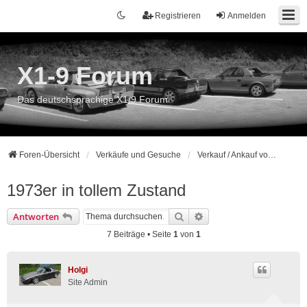
Registrieren
Anmelden
X1-9 Forum
Das deutschsprachige X1/9 Forum
Foren-Übersicht
Verkäufe und Gesuche
Verkauf / Ankauf von Komplettfahrzeugen
1973er in tollem Zustand
Suche
Erweiterte Suche
Antworten
7 Beiträge • Seite
1
von
1
Holgi
Site Admin