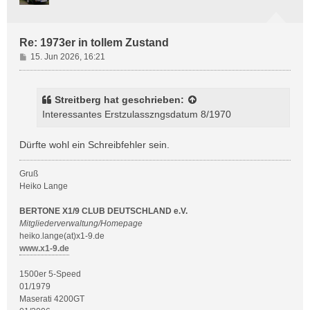
b
e
n
Re: 1973er in tollem Zustand
B
15. Jun 2026, 16:21
e
i
t
Streitberg
hat geschrieben:
r
Interessantes Erstzulasszngsdatum 8/1970
a
g
Dürfte wohl ein Schreibfehler sein.
Gruß
Heiko Lange
BERTONE X1/9 CLUB DEUTSCHLAND e.V.
Mitgliederverwaltung/Homepage
heiko.lange(at)x1-9.de
www.x1-9.de
1500er 5-Speed
01/1979
Maserati 4200GT