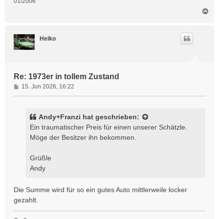
01/2006
N
a
c
h
Heiko
o
b
e
n
Re: 1973er in tollem Zustand
B
15. Jun 2026, 16:22
e
i
t
Andy+Franzi
hat geschrieben:
r
Ein traumatischer Preis für einen unserer Schätzle.
a
Möge der Besitzer ihn bekommen.
g
Grüßle
Andy
Die Summe wird für so ein gutes Auto mittlerweile locker
gezahlt.