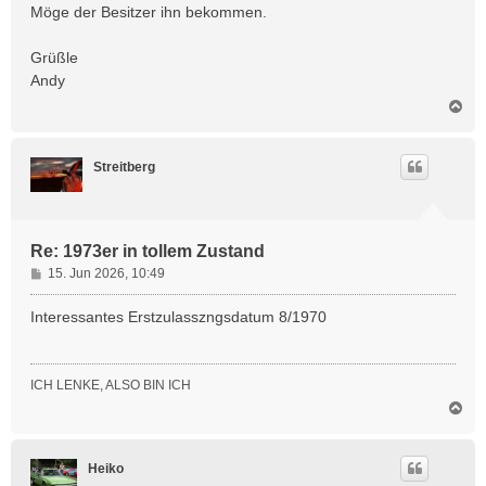
t
Möge der Besitzer ihn bekommen.
r
a
Grüßle
g
Andy
N
a
c
h
Streitberg
o
b
e
n
Re: 1973er in tollem Zustand
B
15. Jun 2026, 10:49
e
i
Interessantes Erstzulasszngsdatum 8/1970
t
r
a
ICH LENKE, ALSO BIN ICH
g
N
a
c
h
Heiko
o