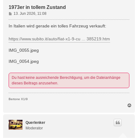
1973er in tollem Zustand
B
13. Jun 2026, 11:08
e
i
In Italien wird gerade ein tolles Fahrzeug verkauft:
t
r
https://www.subito.it/auto/fiat-x1-9-cu ... 385219.htm
a
g
IMG_0055.jpeg
IMG_0054.jpeg
Du hast keine ausreichende Berechtigung, um die Dateianhänge
dieses Beitrags anzusehen.
Bertone X1/9
N
a
c
h
Querlenker
o
Moderator
b
e