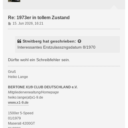
b
e
n
Re: 1973er in tollem Zustand
B
15. Jun 2026, 16:21
e
i
t
Streitberg
hat geschrieben:
r
Interessantes Erstzulasszngsdatum 8/1970
a
g
Dürfte wohl ein Schreibfehler sein.
Gruß
Heiko Lange
BERTONE X1/9 CLUB DEUTSCHLAND e.V.
Mitgliederverwaltung/Homepage
heiko.lange(at)x1-9.de
www.x1-9.de
1500er 5-Speed
01/1979
Maserati 4200GT