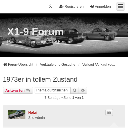
Registrieren
Anmelden
X1-9 Forum
Das deutschsprachige X1/9 Forum
Foren-Übersicht
Verkäufe und Gesuche
Verkauf / Ankauf von Komplettfahrzeugen
1973er in tollem Zustand
Suche
Erweiterte Suche
Antworten
7 Beiträge • Seite
1
von
1
Holgi
Site Admin