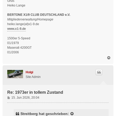
Gruß
Heiko Lange
BERTONE X1/9 CLUB DEUTSCHLAND e.V.
Mitgliederverwaltung/Homepage
heiko.lange(at)x1-9.de
www.x1-9.de
1500er 5-Speed
01/1979
Maserati 4200GT
01/2006
N
a
c
h
Holgi
o
Site Admin
b
e
n
Re: 1973er in tollem Zustand
B
15. Jun 2026, 20:04
e
i
t
Streitberg
hat geschrieben: