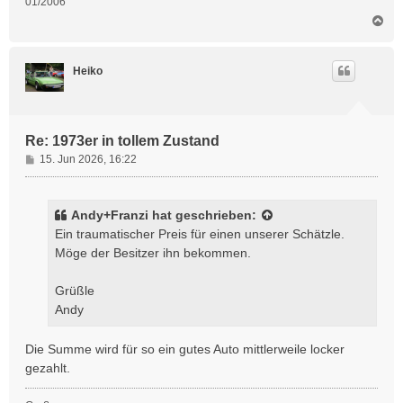
01/2006
N
a
c
h
Heiko
o
b
e
n
Re: 1973er in tollem Zustand
B
15. Jun 2026, 16:22
e
i
t
Andy+Franzi
hat geschrieben:
r
Ein traumatischer Preis für einen unserer Schätzle.
a
Möge der Besitzer ihn bekommen.
g
Grüßle
Andy
Die Summe wird für so ein gutes Auto mittlerweile locker
gezahlt.