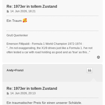
n
Re: 1973er in tollem Zustand
B
14. Jun 2026, 18:21
e
i
Ein Traum
t
r
a
Gruß Querlenker
g
Emerson Fittipaldi - Formula 1 World Champion 1972-1974 :
"...I'm not exaggerating, the X1/9 drives just like a Formula 1. I've not
often tested a car with road holding as good and as 'true' as this..."
N
a
c
h
Andy+Franzi
o
b
e
n
Re: 1973er in tollem Zustand
B
14. Jun 2026, 20:13
e
i
Ein traumatischer Preis für einen unserer Schätzle.