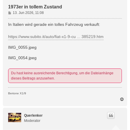
1973er in tollem Zustand
B
13. Jun 2026, 11:08
e
i
In Italien wird gerade ein tolles Fahrzeug verkauft:
t
r
https://www.subito.it/auto/fiat-x1-9-cu ... 385219.htm
a
g
IMG_0055.jpeg
IMG_0054.jpeg
Du hast keine ausreichende Berechtigung, um die Dateianhänge
dieses Beitrags anzusehen.
Bertone X1/9
N
a
c
h
Querlenker
o
Moderator
b
e