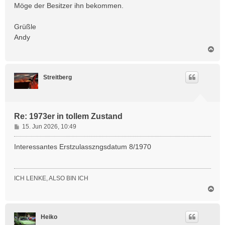
t
Möge der Besitzer ihn bekommen.
r
a
Grüßle
g
Andy
N
a
c
h
Streitberg
o
b
e
n
Re: 1973er in tollem Zustand
B
15. Jun 2026, 10:49
e
i
Interessantes Erstzulasszngsdatum 8/1970
t
r
a
ICH LENKE, ALSO BIN ICH
g
N
a
c
h
Heiko
o