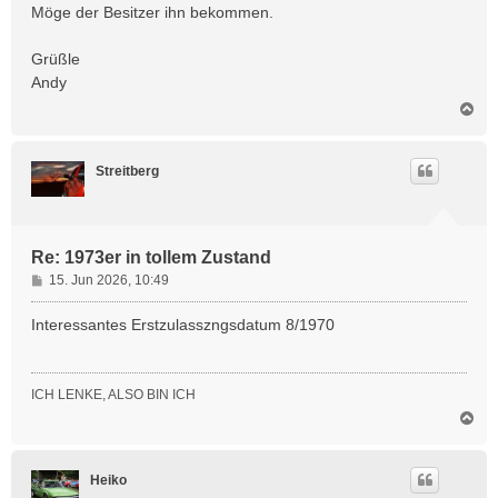
t
Möge der Besitzer ihn bekommen.
r
a
Grüßle
g
Andy
N
a
c
h
Streitberg
o
b
e
n
Re: 1973er in tollem Zustand
B
15. Jun 2026, 10:49
e
i
Interessantes Erstzulasszngsdatum 8/1970
t
r
a
ICH LENKE, ALSO BIN ICH
g
N
a
c
h
Heiko
o