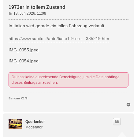
1973er in tollem Zustand
B
13. Jun 2026, 11:08
e
i
In Italien wird gerade ein tolles Fahrzeug verkauft:
t
r
https://www.subito.it/auto/fiat-x1-9-cu ... 385219.htm
a
g
IMG_0055.jpeg
IMG_0054.jpeg
Du hast keine ausreichende Berechtigung, um die Dateianhänge
dieses Beitrags anzusehen.
Bertone X1/9
N
a
c
h
Querlenker
o
Moderator
b
e