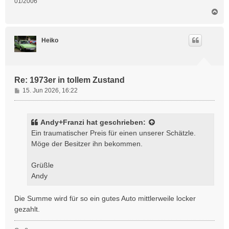
01/2006
N
a
c
h
Heiko
o
b
e
n
Re: 1973er in tollem Zustand
B
15. Jun 2026, 16:22
e
i
t
Andy+Franzi
hat geschrieben:
r
Ein traumatischer Preis für einen unserer Schätzle.
a
Möge der Besitzer ihn bekommen.
g
Grüßle
Andy
Die Summe wird für so ein gutes Auto mittlerweile locker
gezahlt.