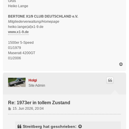
Gruß
Heiko Lange
BERTONE X1/9 CLUB DEUTSCHLAND e.V.
Mitgliederverwaltung/Homepage
heiko.lange(at)x1-9.de
www.x1-9.de
1500er 5-Speed
01/1979
Maserati 4200GT
01/2006
N
a
c
h
Holgi
o
Site Admin
b
e
n
Re: 1973er in tollem Zustand
B
15. Jun 2026, 20:04
e
i
t
Streitberg
hat geschrieben: