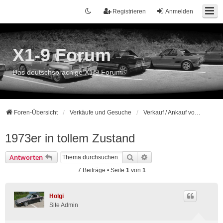
Registrieren
Anmelden
X1-9 Forum
Das deutschsprachige X1/9 Forum
Foren-Übersicht
Verkäufe und Gesuche
Verkauf / Ankauf von Komplettfahrzeugen
1973er in tollem Zustand
Suche
Erweiterte Suche
Antworten
7 Beiträge • Seite
1
von
1
Holgi
Site Admin