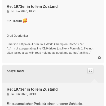
n
Re: 1973er in tollem Zustand
B
14. Jun 2026, 18:21
e
i
Ein Traum
t
r
a
Gruß Querlenker
g
Emerson Fittipaldi - Formula 1 World Champion 1972-1974 :
"...I'm not exaggerating, the X1/9 drives just like a Formula 1. I've not
often tested a car with road holding as good and as 'true' as this..."
N
a
c
h
Andy+Franzi
o
b
e
n
Re: 1973er in tollem Zustand
B
14. Jun 2026, 20:13
e
i
Ein traumatischer Preis für einen unserer Schätzle.