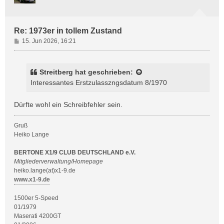
b
e
n
Re: 1973er in tollem Zustand
B
15. Jun 2026, 16:21
e
i
t
Streitberg
hat geschrieben:
r
Interessantes Erstzulasszngsdatum 8/1970
a
g
Dürfte wohl ein Schreibfehler sein.
Gruß
Heiko Lange
BERTONE X1/9 CLUB DEUTSCHLAND e.V.
Mitgliederverwaltung/Homepage
heiko.lange(at)x1-9.de
www.x1-9.de
1500er 5-Speed
01/1979
Maserati 4200GT