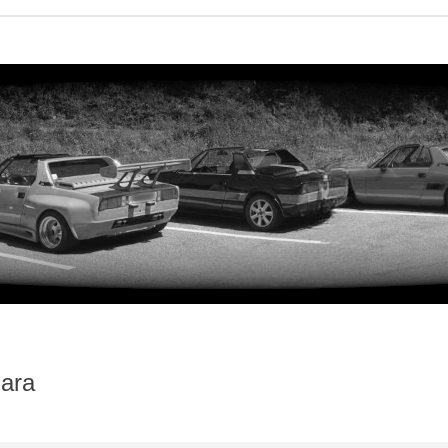
lara
iterte Suche