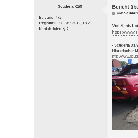
Scuderia X1/9
Bericht üb
B
von
Scuderi
Beiträge:
772
e
Registriert:
27. Dez 2012, 18:21
i
Viel Spaß be
K
Kontaktdaten:
t
https://www.
o
r
n
a
t
- Scuderia X1/9
g
a
Historischer M
k
http://www.scu
t
d
a
t
e
n
v
o
n
S
c
u
d
e