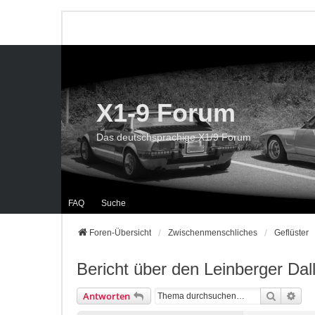
X1-9 Forum
Das deutschsprachige X1/9 Forum
FAQ
Suche
Foren-Übersicht
Zwischenmenschliches
Geflüster
Bericht über den Leinberger Dal
Suche
Erwe
Antworten