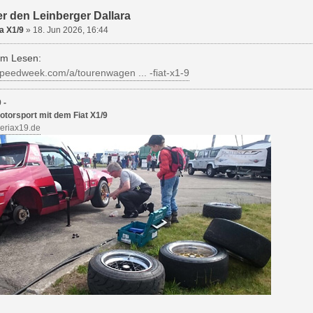
er den Leinberger Dallara
a X1/9
»
18. Jun 2026, 16:44
im Lesen:
speedweek.com/a/tourenwagen ... -fiat-x1-9
 -
otorsport mit dem Fiat X1/9
deriax19.de