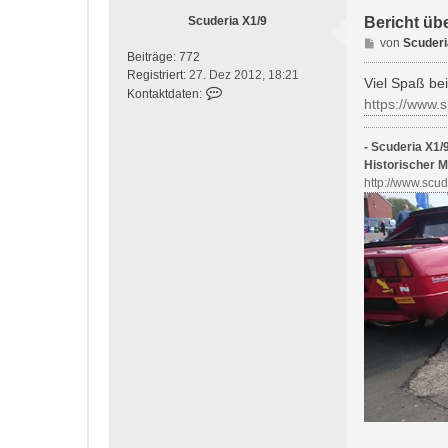
Scuderia X1/9
Bericht üb
B
von
Scuderi
Beiträge:
772
e
Registriert:
27. Dez 2012, 18:21
i
Viel Spaß be
K
Kontaktdaten:
t
https://www.
o
r
n
a
t
- Scuderia X1/9
g
a
Historischer M
k
http://www.scu
t
d
a
t
e
n
v
o
n
S
c
u
d
e