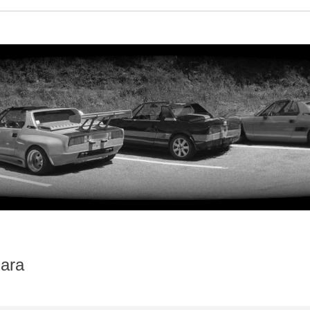
lara
iterte Suche