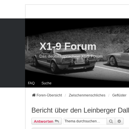
X1-9 Forum
Das deutschsprachige X1/9 Forum
FAQ
Suche
Foren-Übersicht
Zwischenmenschliches
Geflüster
Bericht über den Leinberger Dal
Suche
Erwe
Antworten