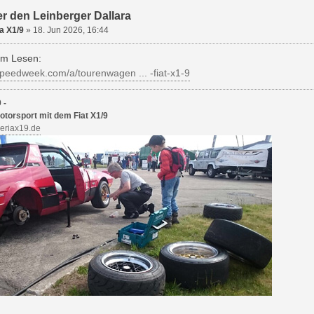
er den Leinberger Dallara
a X1/9
»
18. Jun 2026, 16:44
im Lesen:
speedweek.com/a/tourenwagen ... -fiat-x1-9
 -
otorsport mit dem Fiat X1/9
deriax19.de