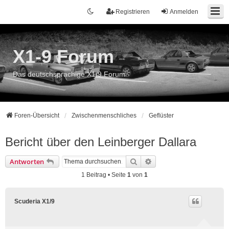
Registrieren
Anmelden
X1-9 Forum
Das deutschsprachige X1/9 Forum
Foren-Übersicht
Zwischenmenschliches
Geflüster
Bericht über den Leinberger Dallara
Suche
Erweiterte Suche
Antworten
1 Beitrag • Seite
1
von
1
Scuderia X1/9