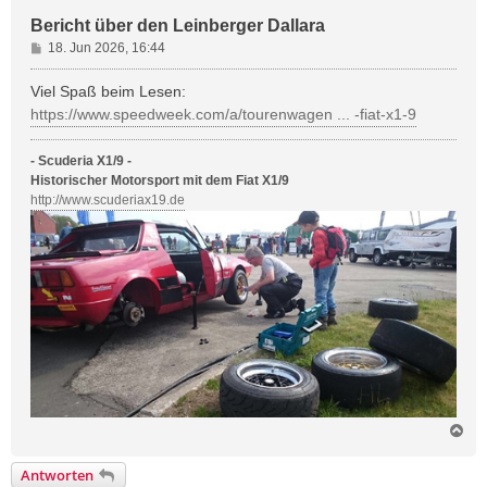
Bericht über den Leinberger Dallara
B
18. Jun 2026, 16:44
e
i
Viel Spaß beim Lesen:
t
https://www.speedweek.com/a/tourenwagen ... -fiat-x1-9
r
a
- Scuderia X1/9 -
g
Historischer Motorsport mit dem Fiat X1/9
http://www.scuderiax19.de
N
a
c
Antworten
h