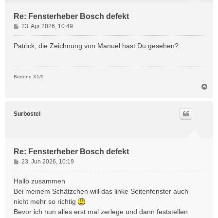
Re: Fensterheber Bosch defekt
B
23. Apr 2026, 10:49
e
i
Patrick, die Zeichnung von Manuel hast Du gesehen?
t
r
a
Bertone X1/9
g
N
a
c
h
Surbostel
o
b
e
n
Re: Fensterheber Bosch defekt
B
23. Jun 2026, 10:19
e
i
Hallo zusammen
t
Bei meinem Schätzchen will das linke Seitenfenster auch
r
nicht mehr so richtig
a
Bevor ich nun alles erst mal zerlege und dann feststellen
g