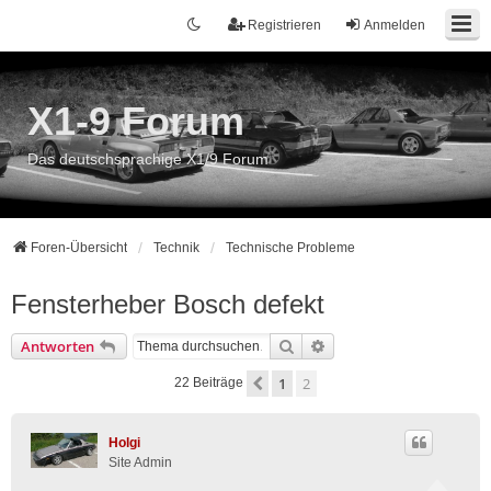
Registrieren
Anmelden
X1-9 Forum
Das deutschsprachige X1/9 Forum
Foren-Übersicht
Technik
Technische Probleme
Fensterheber Bosch defekt
Suche
Erweiterte Suche
Antworten
1
2
Vorherige
22 Beiträge
Holgi
Site Admin