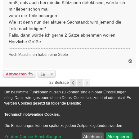
muß, daß auch bei mir die Klötzchen defekt sind, würde ich
mir lieber schon mal
vorab die Teile besorgen.
Wie ist denn nun der aktuelle Sachstand; wird jemand die
Teile nachfertigen?
Falls, dann würde ich gerne 2 Sätze abnehmen wollen.
Herzliche Grüße
Auch Maschinen haben eine Seele
N
a
c
Antworten
h
o
1
2
Vorherige
22 Beiträge
b
e
Um bestimmte Funktionen nutzen zu können sind ein paar Einstellungen
n
Gehe zu
nötig. Damit wird gesteuert ob ein Dienst Cookies setzen darf oder nicht. Es
werden Cookies gesetzt für folgende Dienste:
Foren-Übersicht
Kontakt
Technisch notwendige Cookies
.
Powered by
phpBB
® Forum Software © phpBB Limited
Die Einstellungen können später zu jedem Zeitpunkt geändert werden.
Deutsche Übersetzung durch
phpBB.de
Zu den Cookie-Einstellungen
Ablehnen
Akzeptieren
Style we_universal created by
INVENTEA
|
nextgen