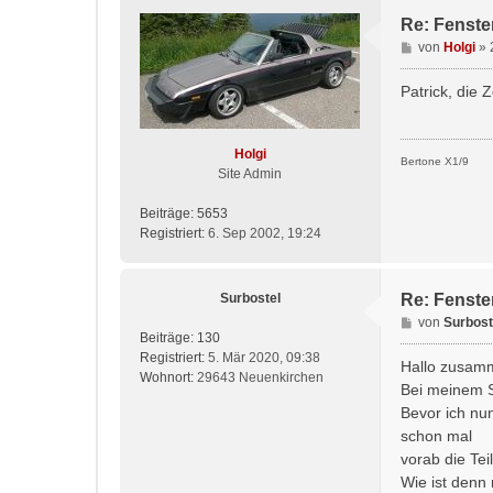
Re: Fenste
B
von
Holgi
»
e
i
Patrick, die
t
r
a
Holgi
Bertone X1/9
g
Site Admin
Beiträge:
5653
Registriert:
6. Sep 2002, 19:24
Surbostel
Re: Fenste
B
von
Surbost
Beiträge:
130
e
Registriert:
5. Mär 2020, 09:38
i
Hallo zusam
Wohnort:
29643 Neuenkirchen
t
Bei meinem Sc
r
Bevor ich nun
a
schon mal
g
vorab die Tei
Wie ist denn 