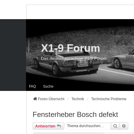
X1-9 Forum
Das deutschsprachige X1/9 Forum
FAQ
Suche
Foren-Übersicht
Technik
Technische Probleme
Fensterheber Bosch defekt
Suche
Erwe
Antworten