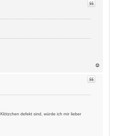
N
a
c
h
o
b
e
n
Klötzchen defekt sind, würde ich mir lieber