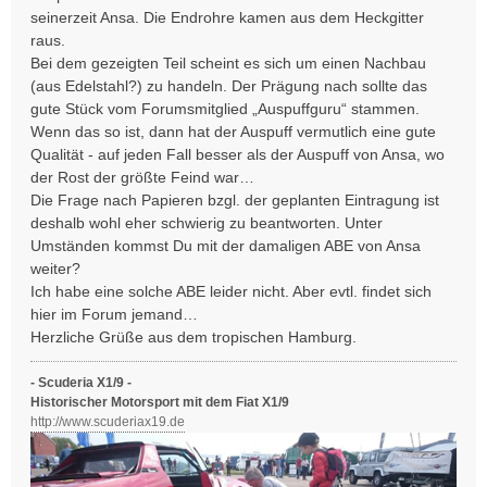
seinerzeit Ansa. Die Endrohre kamen aus dem Heckgitter
raus.
Bei dem gezeigten Teil scheint es sich um einen Nachbau
(aus Edelstahl?) zu handeln. Der Prägung nach sollte das
gute Stück vom Forumsmitglied „Auspuffguru“ stammen.
Wenn das so ist, dann hat der Auspuff vermutlich eine gute
Qualität - auf jeden Fall besser als der Auspuff von Ansa, wo
der Rost der größte Feind war…
Die Frage nach Papieren bzgl. der geplanten Eintragung ist
deshalb wohl eher schwierig zu beantworten. Unter
Umständen kommst Du mit der damaligen ABE von Ansa
weiter?
Ich habe eine solche ABE leider nicht. Aber evtl. findet sich
hier im Forum jemand…
Herzliche Grüße aus dem tropischen Hamburg.
- Scuderia X1/9 -
Historischer Motorsport mit dem Fiat X1/9
http://www.scuderiax19.de