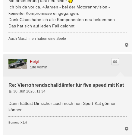
Motorsteuerung fast neu sind?
g
Ich bin da vor ca. 4Jahren - bei der Motorenrevision -
keinerlei Kompromisse eingegangen.
Dank Claas habe ich alle Komponenten neu bekommen.
Das hat sich auf jeden Fall gelohnt!
Auch Maschinen haben eine Seele
N
a
c
h
Holgi
o
Site Admin
b
e
n
Re: Vierrohrendschalldämfer für five speed mit Kat
B
30. Jun 2026, 11:34
e
i
Dann hättest Dir sicher auch noch nen Sport-Kat gönnen
t
können.
r
a
Bertone X1/9
g
N
a