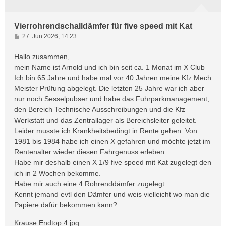
Vierrohrendschalldämfer für five speed mit Kat
B
27. Jun 2026, 14:23
e
i
Hallo zusammen,
t
mein Name ist Arnold und ich bin seit ca. 1 Monat im X Club
r
Ich bin 65 Jahre und habe mal vor 40 Jahren meine Kfz Mech
a
Meister Prüfung abgelegt. Die letzten 25 Jahre war ich aber
g
nur noch Sesselpubser und habe das Fuhrparkmanagement,
den Bereich Technische Ausschreibungen und die Kfz
Werkstatt und das Zentrallager als Bereichsleiter geleitet.
Leider musste ich Krankheitsbedingt in Rente gehen. Von
1981 bis 1984 habe ich einen X gefahren und möchte jetzt im
Rentenalter wieder diesen Fahrgenuss erleben.
Habe mir deshalb einen X 1/9 five speed mit Kat zugelegt den
ich in 2 Wochen bekomme.
Habe mir auch eine 4 Rohrenddämfer zugelegt.
Kennt jemand evtl den Dämfer und weis vielleicht wo man die
Papiere dafür bekommen kann?
Krause Endtop 4.jpg