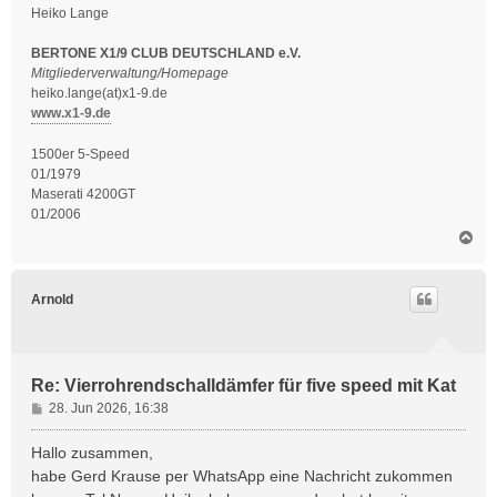
Heiko Lange
BERTONE X1/9 CLUB DEUTSCHLAND e.V.
Mitgliederverwaltung/Homepage
heiko.lange(at)x1-9.de
www.x1-9.de
1500er 5-Speed
01/1979
Maserati 4200GT
01/2006
N
a
c
h
Arnold
o
b
e
n
Re: Vierrohrendschalldämfer für five speed mit Kat
B
28. Jun 2026, 16:38
e
i
Hallo zusammen,
t
habe Gerd Krause per WhatsApp eine Nachricht zukommen
r