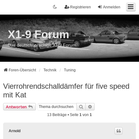
Registrieren
Anmelden
X1-9 Forum
Das deutschsprachige X1/9 Forum
Foren-Übersicht
Technik
Tuning
Vierrohrendschalldämfer für five speed
mit Kat
Suche
Erweiterte Suche
Antworten
13 Beiträge • Seite
1
von
1
Arnold