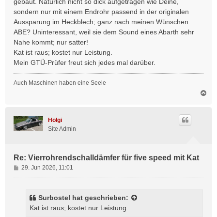
gebaut. Natürlich nicht so dick aufgetragen wie Deine,
r
sondern nur mit einem Endrohr passend in der originalen
a
Aussparung im Heckblech; ganz nach meinen Wünschen.
g
ABE? Uninteressant, weil sie dem Sound eines Abarth sehr
Nahe kommt; nur satter!
Kat ist raus; kostet nur Leistung.
Mein GTÜ-Prüfer freut sich jedes mal darüber.
Auch Maschinen haben eine Seele
N
a
c
h
Holgi
o
Site Admin
b
e
n
Re: Vierrohrendschalldämfer für five speed mit Kat
B
29. Jun 2026, 11:01
e
i
t
Surbostel
hat geschrieben:
r
Kat ist raus; kostet nur Leistung.
a