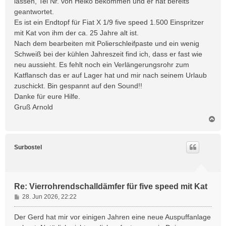
lassen, Tel Nr. von Heiko bekommen und er hat bereits
a
geantwortet.
g
Es ist ein Endtopf für Fiat X 1/9 five speed 1.500 Einspritzer
mit Kat von ihm der ca. 25 Jahre alt ist.
Nach dem bearbeiten mit Polierschleifpaste und ein wenig
Schweiß bei der kühlen Jahreszeit find ich, dass er fast wie
neu aussieht. Es fehlt noch ein Verlängerungsrohr zum
Katflansch das er auf Lager hat und mir nach seinem Urlaub
zuschickt. Bin gespannt auf den Sound!!
Danke für eure Hilfe.
Gruß Arnold
N
a
c
h
Surbostel
o
b
e
n
Re: Vierrohrendschalldämfer für five speed mit Kat
B
28. Jun 2026, 22:22
e
i
Der Gerd hat mir vor einigen Jahren eine neue Auspuffanlage
t