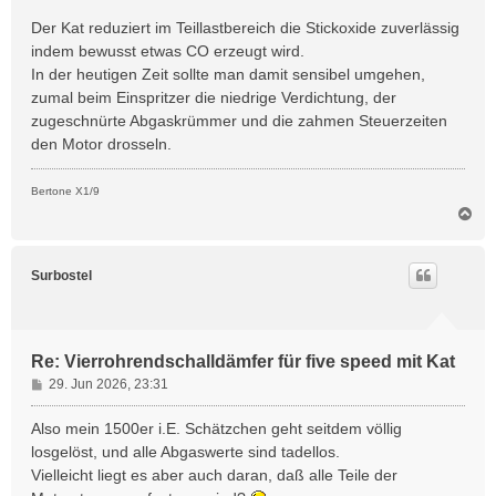
g
Der Kat reduziert im Teillastbereich die Stickoxide zuverlässig
indem bewusst etwas CO erzeugt wird.
In der heutigen Zeit sollte man damit sensibel umgehen,
zumal beim Einspritzer die niedrige Verdichtung, der
zugeschnürte Abgaskrümmer und die zahmen Steuerzeiten
den Motor drosseln.
Bertone X1/9
N
a
c
h
Surbostel
o
b
e
n
Re: Vierrohrendschalldämfer für five speed mit Kat
B
29. Jun 2026, 23:31
e
i
Also mein 1500er i.E. Schätzchen geht seitdem völlig
t
losgelöst, und alle Abgaswerte sind tadellos.
r
Vielleicht liegt es aber auch daran, daß alle Teile der
a