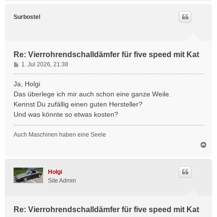
c
h
Surbostel
o
b
e
n
Re: Vierrohrendschalldämfer für five speed mit Kat
B
1. Jul 2026, 21:38
e
i
Ja, Holgi
t
Das überlege ich mir auch schon eine ganze Weile.
r
Kennst Du zufällig einen guten Hersteller?
a
Und was könnte so etwas kosten?
g
Auch Maschinen haben eine Seele
N
a
c
h
Holgi
o
Site Admin
b
e
n
Re: Vierrohrendschalldämfer für five speed mit Kat