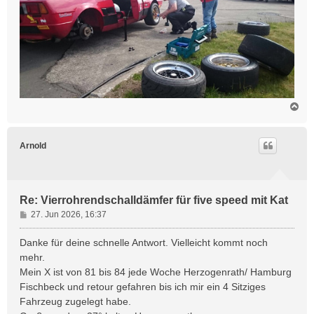
N
a
c
h
Arnold
o
b
e
n
Re: Vierrohrendschalldämfer für five speed mit Kat
B
27. Jun 2026, 16:37
e
i
Danke für deine schnelle Antwort. Vielleicht kommt noch
t
mehr.
r
Mein X ist von 81 bis 84 jede Woche Herzogenrath/ Hamburg
a
Fischbeck und retour gefahren bis ich mir ein 4 Sitziges
g
Fahrzeug zugelegt habe.