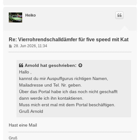
a
c
h
Heiko
o
b
e
n
Re: Vierrohrendschalldämfer für five speed mit Kat
B
28. Jun 2026, 11:34
e
i
t
Arnold
hat geschrieben:
r
Hallo ,
a
kannst du mir Auspuffgurus richtigen Namen,
g
Mailadresse und Tel. Nr. geben.
Über das Portal habe ich das noch nicht geschafft
dann werde ich ihn kontaktieren.
Muss mich erst mal mit dem Portal beschäftigen.
Gruß Arnold
Hast eine Mail
Gruß