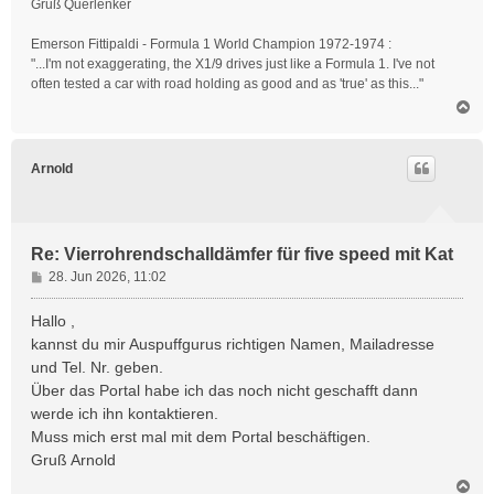
Gruß Querlenker
Emerson Fittipaldi - Formula 1 World Champion 1972-1974 :
"...I'm not exaggerating, the X1/9 drives just like a Formula 1. I've not
often tested a car with road holding as good and as 'true' as this..."
N
a
c
h
Arnold
o
b
e
n
Re: Vierrohrendschalldämfer für five speed mit Kat
B
28. Jun 2026, 11:02
e
i
Hallo ,
t
kannst du mir Auspuffgurus richtigen Namen, Mailadresse
r
und Tel. Nr. geben.
a
Über das Portal habe ich das noch nicht geschafft dann
g
werde ich ihn kontaktieren.
Muss mich erst mal mit dem Portal beschäftigen.
Gruß Arnold
N