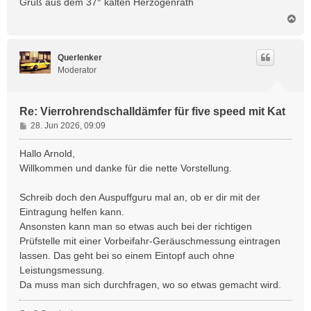
Gruß aus dem 37° kalten Herzogenrath
N
a
c
h
Querlenker
o
Moderator
b
e
n
Re: Vierrohrendschalldämfer für five speed mit Kat
B
28. Jun 2026, 09:09
e
i
Hallo Arnold,
t
Willkommen und danke für die nette Vorstellung.
r
a
Schreib doch den Auspuffguru mal an, ob er dir mit der
g
Eintragung helfen kann.
Ansonsten kann man so etwas auch bei der richtigen
Prüfstelle mit einer Vorbeifahr-Geräuschmessung eintragen
lassen. Das geht bei so einem Eintopf auch ohne
Leistungsmessung.
Da muss man sich durchfragen, wo so etwas gemacht wird.