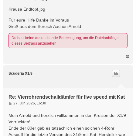
Krause Endtopf.jpg
Für eure Hilfe Danke im Voraus
Gruß aus dem Bereich Aachen Arnold
Du hast keine ausreichende Berechtigung, um die Dateianhänge
dieses Beitrags anzusehen.
N
a
c
h
Scuderia X1/9
o
b
e
n
Re: Vierrohrendschalldämfer für five speed mit Kat
B
27. Jun 2026, 16:30
e
i
Moin Arnold und herzlich willkommen in den Kreisen der X1/9
t
Verrückten!
r
Ende der 80er gab es tatsächlich einen solchen 4-Rohr
a
Auspuff für die letzte Version des X1/9 mit Kat. Hersteller war
g